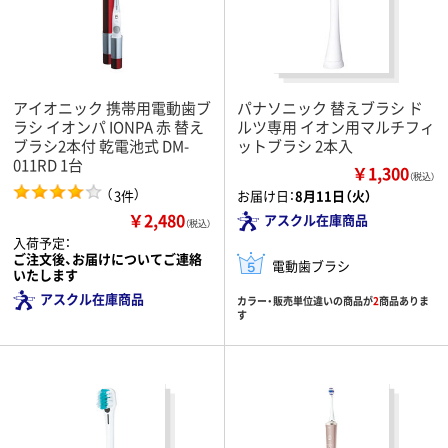
アイオニック 携帯用電動歯ブ
パナソニック 替えブラシ ド
ラシ イオンパ IONPA 赤 替え
ルツ専用 イオン用マルチフィ
ブラシ2本付 乾電池式 DM-
ットブラシ 2本入
011RD 1台
￥1,300
（税込）
（
）
3件
お届け日：
8月11日（火）
￥2,480
アスクル在庫商品
（税込）
入荷予定：
ご注文後、お届けについてご連絡
電動歯ブラシ
いたします
アスクル在庫商品
カラー・販売単位違いの商品が
2
商品ありま
す