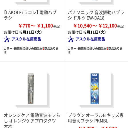
【LAKOLE/ラコレ】 電動ハブ
パナソニック 音波振動ハブラ
ラシ
シ ドルツ EW-DA18
￥770
￥1,100
￥10,540
￥12,100
お届け日：
8月11日（火）
お届け日：
8月11日（火）
アスクル在庫商品
アスクル在庫商品
カラー・販売単位違いの商品が
2
商品ありま
カラー・販売単位違いの商品が
2
商品ありま
す
す
オレンジケア 電動音波モフら
ブラウン オーラルB キッズ専
し オレンジケアプロダクツ
用替えブラシ PKMBL
大木