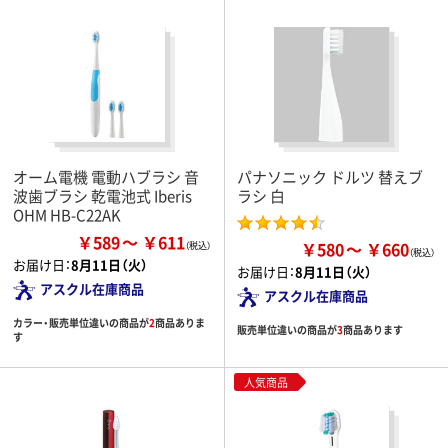
オーム電機 電動ハブラシ 音
パナソニック ドルツ 替えブ
波歯ブラシ 乾電池式 Iberis
ラシ 白
OHM HB-C22AK
￥589
￥611
￥580
￥660
お届け日：
8月11日（火）
お届け日：
8月11日（火）
アスクル在庫商品
アスクル在庫商品
カラー・販売単位違いの商品が
2
商品ありま
販売単位違いの商品が
3
商品あります
す
人気商品