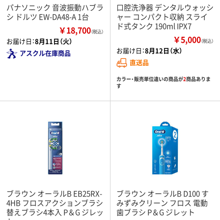
パナソニック 音波振動ハブラ
口腔洗浄器 デンタルウォッシ
シ ドルツ EW-DA48-A 1台
ャー コンパクト収納 スライ
ド式タンク 190ml IPX7
￥18,700
（税込）
￥5,000
お届け日：
8月11日（火）
（税込）
お届け日：
8月12日（水）
アスクル在庫商品
直送品
カラー・販売単位違いの商品が
2
商品ありま
す
ブラウン オーラルB EB25RX-
ブラウン オーラルB D100 す
4HB フロスアクションブラシ
みずみクリーン フロス 電動
替えブラシ4本入 P＆G ジレッ
歯ブラシ P＆G ジレット