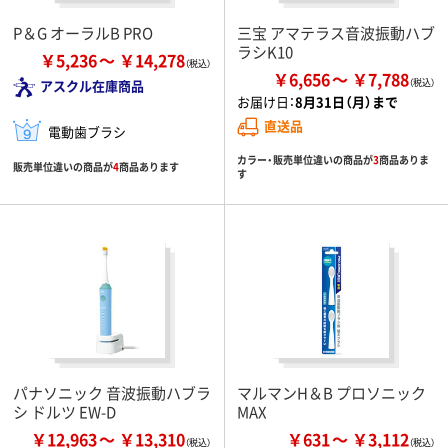
P＆G オーラルB PRO
三宝 アマテラス音波振動ハブ
ラシK10
￥5,236
￥14,278
￥6,656
￥7,788
アスクル在庫商品
お届け日：
8月31日（月）まで
直送品
電動歯ブラシ
カラー・販売単位違いの商品が
3
商品ありま
販売単位違いの商品が
4
商品あります
す
パナソニック 音波振動ハブラ
マルマンH＆B プロソニック
シ ドルツ EW-D
MAX
￥12,963
￥13,310
￥631
￥3,112