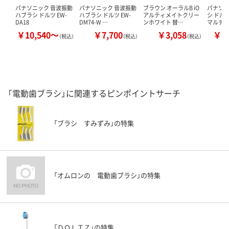
パナソニック 音波振動
パナソニック 音波振動
ブラウン オーラルB iO
パナソニ
ハブラシ ドルツ EW-
ハブラシ ドルツ EW-
アルティメイトクリー
シ ドル
DA18
DM74-W …
ンホワイト 替…
マルチ
￥10,540～
￥7,700
￥3,058
￥1
（税込）
（税込）
（税込）
「電動歯ブラシ」に関連するピンポイントサーチ
「ブラシ すみずみ」の特集
「オムロンの 電動歯ブラシ」の特集
「ＤＯＬＴＺ」の特集