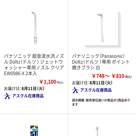
パナソニック 超音波水流ノズ
パナソニック（Panasonic）
ル Doltz（ドルツ ） ジェットウ
Doltz（ドルツ ）専用 ポイント
ォッシャー専用ノズル クリア
磨きブラシ 白
EW0986-X 2本入
￥748
￥810
￥1,100
お届け日：
8月11日（火）
（税込）
お届け日：
8月11日（火）
アスクル在庫商品
アスクル在庫商品
適合機種・販売単位違いの商品が
2
商品あり
ます