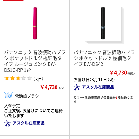
パナソニック 音波振動ハブラ
パナソニック 音波振動ハブラ
シ ポケットドルツ 極細毛タ
シ ポケットドルツ 極細毛タ
イプ ルージュピンク EW-
イプ EW-DS42
DS1C-RP 1台
￥4,730
（税込）
（
）
3件
お届け日：
8月11日（火）
￥4,730
アスクル在庫商品
（税込）
電動歯ブラシ
カラー・販売単位違いの商品が
3
商品ありま
す
入荷予定：
ご注文後、お届けについてご連絡
いたします
アスクル在庫商品