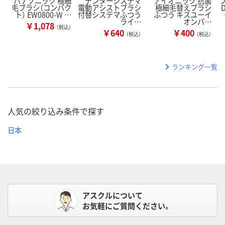
パナソニック 極細
デンターシステマ
アイオニック 抗菌
毛ブラシ（コンパク
電動アシストブラシ
極細毛替えブラシ
ト） EW0800-W …
付替システマふつう
ふつう キスユーイ
ライ…
オンパ…
￥1,078
（税込）
￥640
￥400
（税込）
（税込）
ランキング一覧
人気の絞り込み条件で探す
日本
アスクルについて
お気軽にご質問ください。