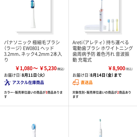
パナソニック 極細毛ブラシ
Areti（アレティ） 持ち運べる
（ラージ） EW0801 ヘッド
電動歯ブラシ ホワイトニング
3.2mm、ネック4.2mm 2本入
歯周病予防 着色汚れ 音波振
り
動 充電式
￥1,080
￥5,230
￥8,900
（税込）
お届け日：
8月11日（火）
お届け日：
8月14日（金）まで
アスクル在庫商品
直送品
カラー・販売単位違いの商品が
3
商品ありま
対象性別・販売単位違いの商品が
2
商品あり
す
ます