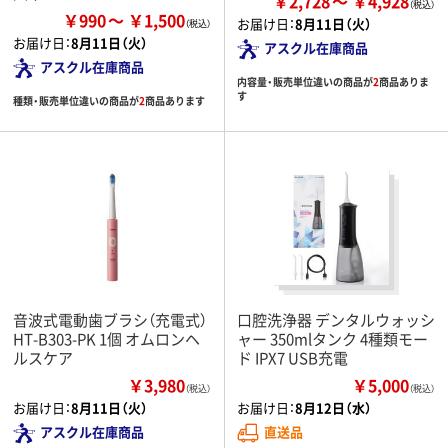
￥2,728
￥4,928
￥990
￥1,500
お届け日：
8月11日（火）
お届け日：
8月11日（火）
アスクル在庫商品
アスクル在庫商品
内容量・販売単位違いの商品が
2
商品ありま
す
種類・販売単位違いの商品が
2
商品あります
音波式電動歯ブラシ（充電式）
口腔洗浄器 デンタルウォッシ
HT-B303-PK 1個 オムロンヘ
ャー 350mlタンク 4種類モー
ルスケア
ド IPX7 USB充電
￥3,980
￥5,000
（税込）
（税込）
お届け日：
8月11日（火）
お届け日：
8月12日（水）
アスクル在庫商品
直送品