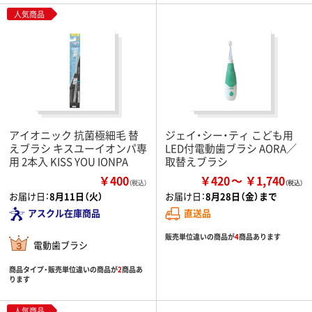
人気商品
アイオニック 抗菌極細毛 替
ジェイ・シー・ティ こども用
えブラシ キスユーイオンパ専
LED付電動歯ブラシ AORA／
用 2本入 KISS YOU IONPA
取替えブラシ
￥400
￥420
￥1,740
（税込）
お届け日：
8月11日（火）
お届け日：
8月28日（金）まで
アスクル在庫商品
直送品
販売単位違いの商品が
4
商品あります
電動歯ブラシ
商品タイプ・販売単位違いの商品が
2
商品あ
ります
人気商品