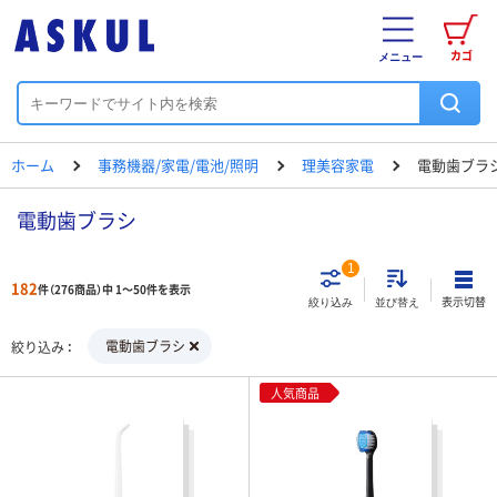
カゴ
メニュー
ホーム
事務機器/家電/電池/照明
理美容家電
電動歯ブラ
電動歯ブラシ
1
182
件（276商品）中 1～50件を表示
表示切替
絞り込み
並び替え
電動歯ブラシ
絞り込み
人気商品