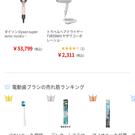
ダイソン Dyson super
トラベルヘアドライヤー
sonic nural s…
TVR59WH ヤザワコーポ
レーショ…
￥53,799
(
1
)
（税込）
￥2,311
（税込）
電動歯ブラシの売れ筋ランキング