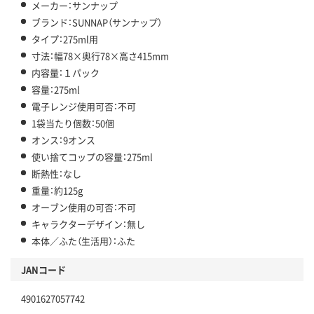
メーカー：サンナップ
ブランド：SUNNAP（サンナップ）
タイプ：275ml用
寸法：幅78×奥行78×高さ415mm
内容量：１パック
容量：275ml
電子レンジ使用可否：不可
1袋当たり個数：50個
オンス：9オンス
使い捨てコップの容量：275ml
断熱性：なし
重量：約125g
オーブン使用の可否：不可
キャラクターデザイン：無し
本体／ふた（生活用）：ふた
JANコード
4901627057742