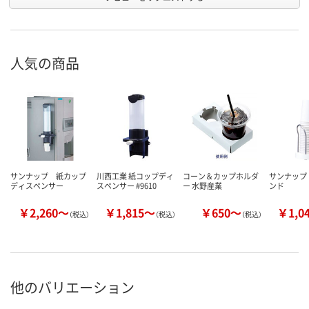
人気の商品
サンナップ 紙カップ
川西工業 紙コップディ
コーン＆カップホルダ
サンナップ
ディスペンサー
スペンサー #9610
ー 水野産業
ンド
￥2,260～
￥1,815～
￥650～
￥1,0
（税込）
（税込）
（税込）
他のバリエーション