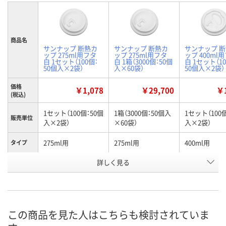
商品名
サンナップ 断熱カ
サンナップ 断熱カ
サンナップ 
ップ 275ml用フタ
ップ 275ml用フタ
ップ 400ml
白 1セット（100個：
白 1箱（3000個：50個
白 1セット（10
50個入×2袋）
入×60袋）
50個入×2袋）
価格
￥1,078
￥29,700
￥1
(税込)
1セット（100個：50個
1箱（3000個：50個入
1セット（100
販売単位
入×2袋）
×60袋）
入×2袋）
275ml用
275ml用
400ml用
タイプ
お申込番
詳しく見る
AEX1382
AEX1385
AEX1388
号
あり
1点
あり
在庫
8月7日（金）
8月7日（金）
8月7日（金）
お届け日
この商品を見た人はこちらも検討されていま