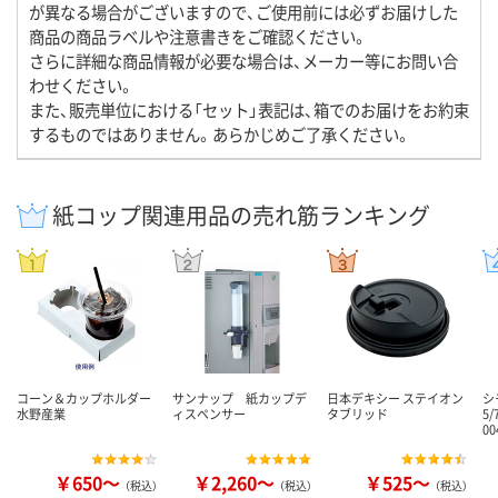
が異なる場合がございますので、ご使用前には必ずお届けした
商品の商品ラベルや注意書きをご確認ください。
さらに詳細な商品情報が必要な場合は、メーカー等にお問い合
わせください。
また、販売単位における「セット」表記は、箱でのお届けをお約束
するものではありません。あらかじめご了承ください。
紙コップ関連用品の売れ筋ランキング
コーン＆カップホルダー
サンナップ 紙カップデ
日本デキシー ステイオン
シ
水野産業
ィスペンサー
タブリッド
5
00
￥650～
￥2,260～
￥525～
（税込）
（税込）
（税込）