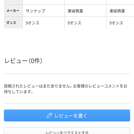
サンナップ
東罐興業
東罐興業
メーカー
9オンス
9オンス
9オンス
オンス
使い捨て
275
272
260
コップの
容量
なし
なし
なし
断熱性
レビュー（0件）
1袋当た
50
100
50
り個数
投稿されたレビューはまだありません。お客様のレビューコメントをお
待ちしています。
レビューを書く
レビューをリクエストする