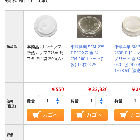
本商品：
サンナップ
東罐興業 SCM-275-
東罐興業 SMP
商品名
断熱カップ 275ml用
F PET X穴 蓋 32-
260E-F ドリ
フタ 白 1袋（50個入）
704-100 1セット(1
グリッド 蓋 32
袋(100枚)×25)
050 1包：300
（50×60）（直
￥550
￥22,326
￥34
数量
数量
数量
価格
(税込)
カゴへ
カゴへ
カ
評価