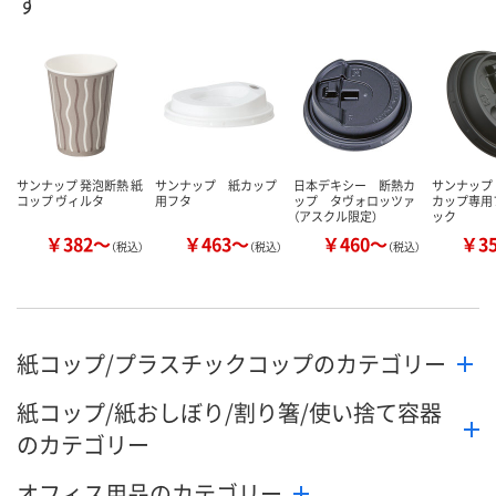
す
数量
数量
数量
カゴへ
カゴへ
カ
サンナップ 発泡断熱 紙
サンナップ 紙カップ
日本デキシー 断熱カ
サンナップ
コップ ヴィルタ
用フタ
ップ タヴォロッツァ
カップ専用
（アスクル限定）
ック
￥382～
￥463～
￥460～
￥3
（税込）
（税込）
（税込）
紙コップ/プラスチックコップのカテゴリー
紙コップ/紙おしぼり/割り箸/使い捨て容器
のカテゴリー
オフィス用品のカテゴリー