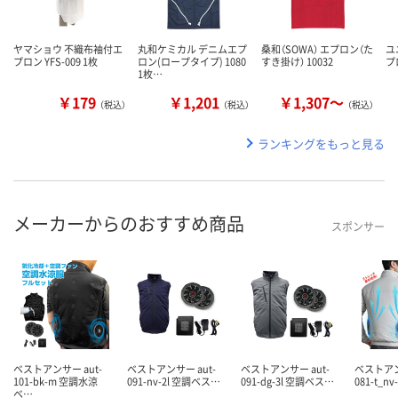
ヤマショウ 不織布袖付エ
丸和ケミカル デニムエプ
桑和（SOWA） エプロン（た
ユ
プロン YFS-009 1枚
ロン(ロープタイプ) 1080
すき掛け） 10032
プ
1枚…
￥179
￥1,201
￥1,307～
（税込）
（税込）
（税込）
ランキングをもっと見る
メーカーからのおすすめ商品
スポンサー
ベストアンサー aut-
ベストアンサー aut-
ベストアンサー aut-
ベストアン
101-bk-m 空調水涼
091-nv-2l 空調ベス…
091-dg-3l 空調ベス…
081-t_n
ベ…