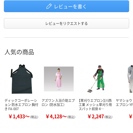
レビューを書く
レビューをリクエストする
人気の商品
ディックコーポレーシ
アズワン 入浴介助エプ
【草刈りエプロン】川西
ヤマショウ
ョン 防水エプロン 胸付
ロン （防水加工）
工業 メッシュ草刈り用
エプロン YFS
き FA-007
スパット前掛 4…
￥1,433～
￥4,128～
￥2,247
￥
（税込）
（税込）
（税込）