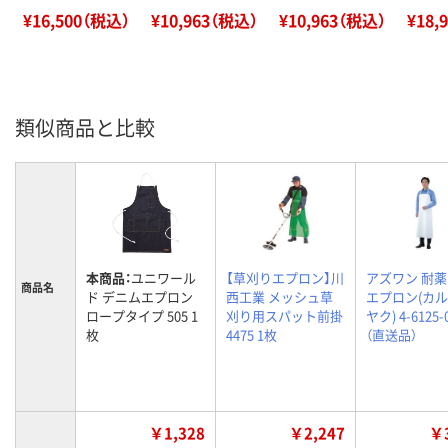
¥16,500（税込）
¥10,963（税込）
¥10,963（税込）
¥18,
類似商品と比較
本商品：
ユニワール
【草刈りエプロン】川
アズワン 耐
商品名
ド デニムエプロン
西工業 メッシュ草
エプロン(カ
ロープタイプ 505 1
刈り用スパット前掛
ヤク) 4-6125-
枚
4475 1枚
（直送品）
￥1,328
￥2,247
￥3