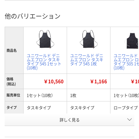
他のバリエーション
商品名
ユニワールド デニ
ユニワールド デニ
ユニワールド
ムエプロン タスキ
ムエプロン タスキ
ムエプロン 
タイプ 545 1セット
タイプ 545 1枚
タイプ 505 
(10枚)
(10枚)
価格
￥10,560
￥1,166
￥10
(税込)
1セット（10枚）
1枚
1セット（10枚
販売単位
タスキタイプ
タスキタイプ
ロープタイプ
タイプ
お申込番
詳しく見る
P824442
AH76827
P824440
号
入荷待ち
6点
入荷待ち
在庫