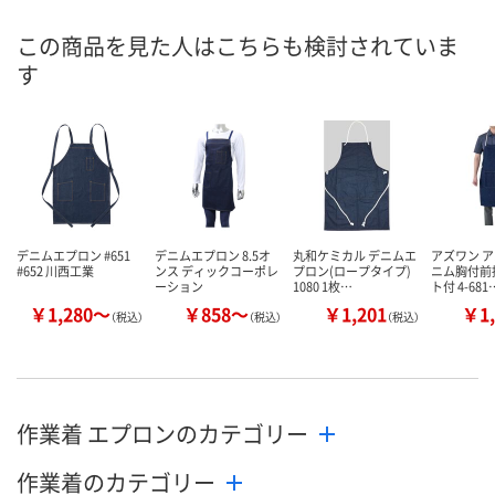
ご注文後、お届けに
ご注文後、お
この商品を見た人はこちらも検討されていま
ついてご連絡いたし
8月8日（土）
ついてご連絡
お届け日
す
ます
ます
数量
数量
数量
カゴへ
カゴへ
カ
デニムエプロン #651
デニムエプロン 8.5オ
丸和ケミカル デニムエ
アズワン 
#652 川西工業
ンス ディックコーポレ
プロン(ロープタイプ)
ニム胸付前
ーション
1080 1枚…
ト付 4-681
￥1,280～
￥858～
￥1,201
￥1,
（税込）
（税込）
（税込）
作業着 エプロンのカテゴリー
作業着のカテゴリー