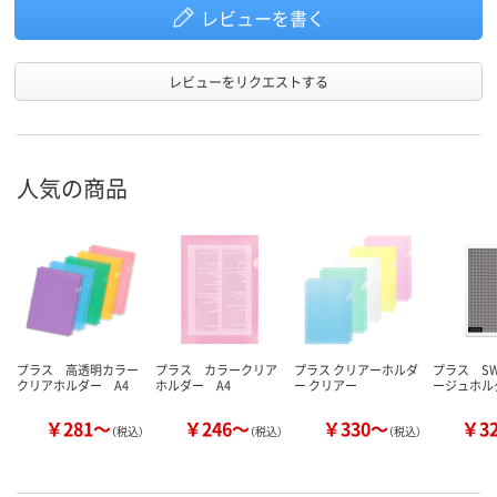
レビューを書く
レビューをリクエストする
人気の商品
プラス 高透明カラー
プラス カラークリア
プラス クリアーホルダ
プラス S
クリアホルダー A4
ホルダー A4
ー クリアー
ージュホル
￥281～
￥246～
￥330～
￥3
（税込）
（税込）
（税込）