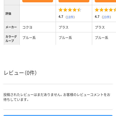
評価
4.7
4.7
（
18件
）
（
20件
）
コクヨ
プラス
プラス
メーカー
カラーグ
ブルー系
ブルー系
ブルー系
ループ
0.2mm
0.2mm
0.2mm
厚さ
A4
A4
A4
サイズ
レビュー（0件）
タテ
タテ
タテ
向き
投稿されたレビューはまだありません。お客様のレビューコメントをお
待ちしています。