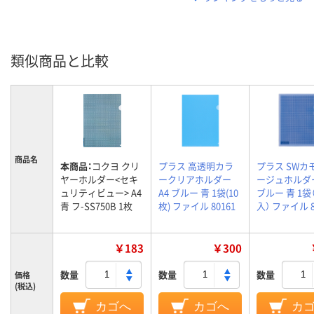
類似商品と比較
商品名
本商品：
コクヨ クリ
プラス 高透明カラ
プラス SWカ
ヤーホルダー<セキ
ークリアホルダー
ージュホルダー
ュリティビュー> A4
A4 ブルー 青 1袋(10
ブルー 青 1袋
青 フ-SS750B 1枚
枚) ファイル 80161
入） ファイル 8
￥183
￥300
数量
数量
数量
価格
(税込)
カゴへ
カゴへ
カ