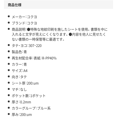
商品仕様
メーカー：コクヨ
ブランド：コクヨ
商品説明：●特殊な地紋印刷を施したシートを使用。書類を中に
入れると文字が見えにくくなります。●内容を他人に見せたく
ない書類の一時保管等に最適です。
タテ・ヨコ：307・220
製品色：青
再生材配合率：表紙：R-PP40％
カラー：青
サイズ：A4
向き：タテ
シート厚：200:um
マチ：なし
ポケット数：1ポケット
厚さ：0.2mm
カラーグループ：ブルー系
厚み：200:um