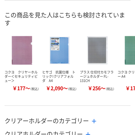
ご注文後、お
この商品を見た人はこちらも検討されていま
8月8日（土）
8月8日（土）
ついてご連絡
お届け日
す
ます
数量
数量
数量
カゴへ
カゴへ
カ
コクヨ クリヤーホル
ヒサゴ 抗菌仕様 ト
プラス 仕切付カモフラ
コクヨ ク
ダー＜セキュリティビ
リック！クリアフォル
ージュホルダー FL-
ー A4
ュー＞
ダ A4
131CH
￥177～
￥2,090～
￥256～
￥1
（税込）
（税込）
（税込）
クリアーホルダーのカテゴリー
クリアホルダーのカテゴリー