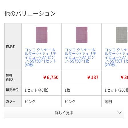
他のバリエーション
商品名
コクヨ クリヤーホ
コクヨ クリヤーホ
コクヨ クリ
ルダー<セキュリテ
ルダー<セキュリテ
ルダー<セキ
ィビュー> A4 ピン
ィビュー> A4 ピン
ィビュー> A4
フ-SS750P 1セット
フ-SS750P 1枚
フ-SS750T 
(40枚)
(200枚)
価格
￥6,750
￥187
￥30
(税込)
1セット（40枚）
1枚
1セット（200
販売単位
ピンク
ピンク
透明
カラー
お申込番
詳しく見る
R525890
HK87508
5015098
号
1点
あり
入荷待ち
在庫