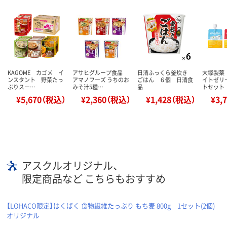
KAGOME カゴメ イ
アサヒグループ食品
日清ふっくら釜炊き
大塚製薬
ンスタント 野菜たっ
アマノフーズ うちのお
ごはん ６個 日清食
イトゼリー
ぷりスー…
みそ汁5種…
品
トセット
¥5,670（税込）
¥2,360（税込）
¥1,428（税込）
¥3,
アスクルオリジナル、
限定商品など こちらもおすすめ
【LOHACO限定】はくばく 食物繊維たっぷり もち麦 800g 1セット(2個)
オリジナル