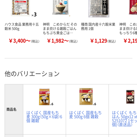
ハウス食品 業務用十五
神明 こめからだ その
種商 国内産十六穀米業
神明 こめ
穀米 500g
まま炊ける雑穀ごはん
務用 1個
まま炊ける
もちぷち黄金ごは…
もっちり6
￥3,400～
￥1,982～
￥1,129
￥2,1
（税込）
（税込）
（税込）
他のバリエーション
商品名
はくばく 国産もち
はくばく 国産もち
はくばく も
麦 300g（50g×6袋）6
麦 500g 6個 雑穀
はん 50gx12 x
個 雑穀
5251072 1セ
個)（直送品）