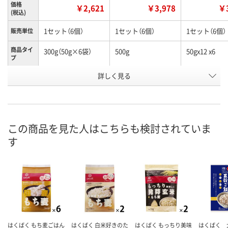
価格
￥2,621
￥3,978
￥3
(税込)
1セット（6個）
1セット（6個）
1セット（6個）
販売単位
商品タイ
300g（50g×6袋）
500g
50gx12 x6
プ
お申込番
詳しく見る
AR70344
AR70345
WA94731
号
9点
3点
在庫
8月7日（金）
8月7日（金）
お届け日
この商品を見た人はこちらも検討されていま
す
数量
数量
在庫切れです
（次回入荷日未
カゴへ
カゴへ
はくばく もち麦ごはん
はくばく 白米好きのた
はくばく もっちり美味
はくばく 