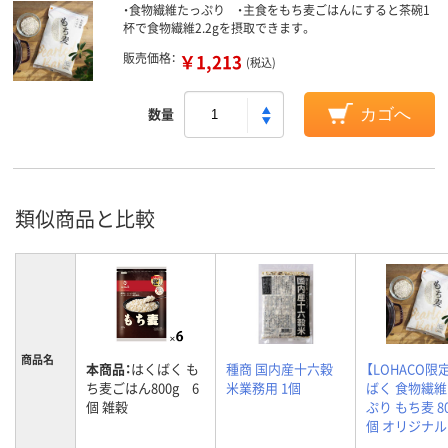
・食物繊維たっぷり ・主食をもち麦ごはんにすると茶碗1
杯で食物繊維2.2gを摂取できます。
販売価格：
￥1,213
(税込)
数量
カゴへ
類似商品と比較
商品名
本商品：
はくばく も
種商 国内産十六穀
【LOHACO限
ち麦ごはん800g 6
米業務用 1個
ばく 食物繊
個 雑穀
ぷり もち麦 8
個 オリジナル