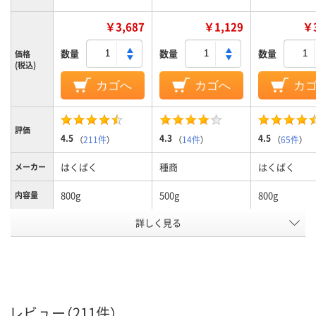
￥3,687
￥1,129
￥3
数量
数量
数量
価格
(税込)
カゴへ
カゴへ
カ
評価
4.5
4.3
4.5
（
211件
）
（
14件
）
（
65件
）
はくばく
種商
はくばく
メーカー
800g
500g
800g
内容量
アスクル
詳しく見る
商品環境
10
スコア
レビュー（211件）