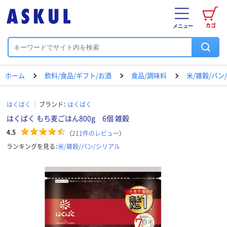
カゴ
メニュー
ホーム
飲料/食品/ギフト/お酒
食品/調味料
米/雑穀/パン
はくばく
ブランド：
はくばく
はくばく もち麦ごはん800g 6個 雑穀
4.5
（
211
件のレビュー
）
ランキングを見る：
米/雑穀/パン/シリアル