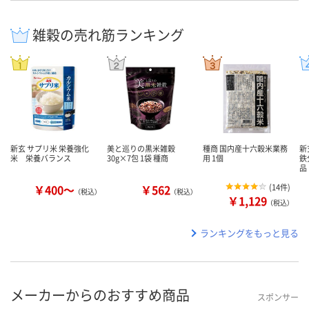
雑穀の売れ筋ランキング
新玄 サプリ米 栄養強化
美と巡りの黒米雑穀
種商 国内産十六穀米業務
新
米 栄養バランス
30g×7包 1袋 種商
用 1個
鉄
品
￥400～
￥562
(
14件
)
（税込）
（税込）
￥1,129
（税込）
ランキングをもっと見る
メーカーからのおすすめ商品
スポンサー