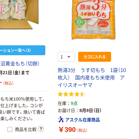
ーション一覧へ（3）
カゴに入れる
魚沼黄金もち（切餅）
熱湯3分 うす切もち 1袋（10
月21日（金）まで
枚入） 国内産もち米使用 ア
~
（税込）
イリスオーヤマ
もち米100％使用して、
在庫
9点
仕上げました。コシが
お届け日
8月9日（日）
良い餅です。焼いて香ば
楽しみください。
アスクル在庫商品
￥390
商品を比較
（税込）