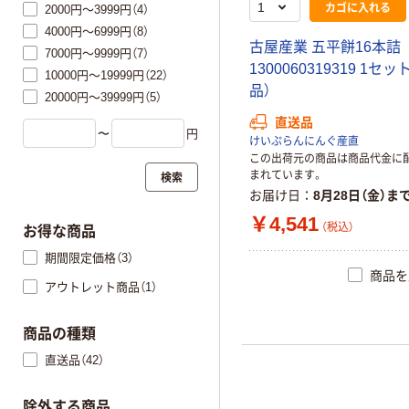
カゴに入れる
2000円～3999円（4）
4000円～6999円（8）
古屋産業 五平餅16本詰
7000円～9999円（7）
1300060319319 1セ
10000円～19999円（22）
品）
20000円～39999円（5）
直送品
〜
円
けいぷらんにんぐ産直
この出荷元の商品は商品代金に
まれています。
検索
お届け日
8月28日（金）ま
￥4,541
（税込）
お得な商品
期間限定価格（3）
商品を
アウトレット商品（1）
商品の種類
直送品（42）
除外する商品