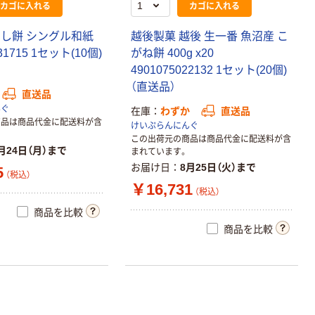
カゴに入れる
カゴに入れる
のし餅 シングル和紙
越後製菓 越後 生一番 魚沼産 こ
231715 1セット(10個)
がね餅 400g x20
4901075022132 1セット(20個)
（直送品）
直送品
んぐ
在庫
わずか
直送品
商品は商品代金に配送料が含
けいぷらんにんぐ
この出荷元の商品は商品代金に配送料が含
月24日（月）まで
まれています。
お届け日
8月25日（火）まで
5
（税込）
￥16,731
（税込）
商品を比較
商品を比較