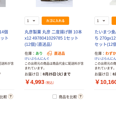
カゴに入れる
14個
丸彦製菓 丸彦 二度揚げ餅 10本
たいまつ食
1セット
x12 4978041029785 1セット
ち 270gx12
(12個)（直送品）
セット(12
在庫
あり
直送品
在庫
わず
けいぷらんにんぐ
けいぷらんに
配送料が含
この出荷元の商品は商品代金に配送料が含
この出荷元の
まれています。
まれています。
で
お届け日
8月25日（火）まで
お届け日
8
￥4,993
￥10,16
（税込）
比較
商品を比較