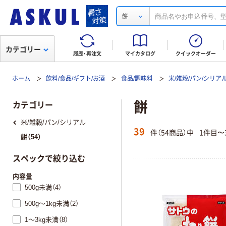
餅
カテゴリー
履歴・再注文
マイカタログ
クイックオーダー
ホーム
飲料/食品/ギフト/お酒
食品/調味料
米/雑穀/パン/シリア
餅
カテゴリー
米/雑穀/パン/シリアル
39
件（54商品）中
1件目〜
餅（54）
スペックで絞り込む
内容量
500g未満（4）
500g～1kg未満（2）
1～3kg未満（8）