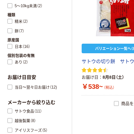
5～10kg未満（2）
種類
精米（2）
餅（7）
原産国
日本（16）
バリエーション一覧へ（8
個別包装の有無
サトウの切り餅 サト
あり（2）
お届け日目安
お届け日
8月8日（土）
￥538~
当日〜翌々日お届け（12)
（税込）
メーカーから絞り込む
商品を
サトウ食品（11）
越後製菓（8）
アイリスフーズ（5）