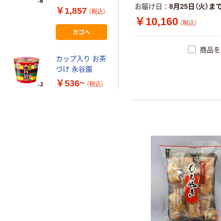
お届け日
8月25日（火）ま
っこみ飯 1セッ
￥1,857
（税込）
ト（6個） カップ
￥10,160
（税込）
ライス カップご
カゴへ
飯
商品を
カップ入り お茶
づけ 永谷園
￥536~
（税込）