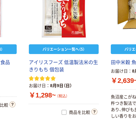
）
バリエーション一覧へ（5）
バリエ
ウ食品
アイリスフーズ 低温製法米の生
田中米穀 
きりもち 個包装
お届け日
8
￥2,639
お届け日
8月9日（日）
￥1,298~
（税込）
魚沼産こがね
杵つき製法で
比較
あり、伸びも
商品を比較
しい香りをお