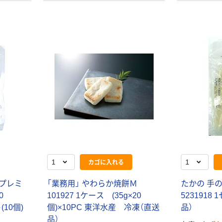
カゴに入れる
 プレミ
「業務用」 やわらか焼餅Ｍ
たかの 手のし
0
101927 1ケース (35g×20
5231918 
(10個)
個)×10PC 東洋水産 冷凍（直送
品）
品）