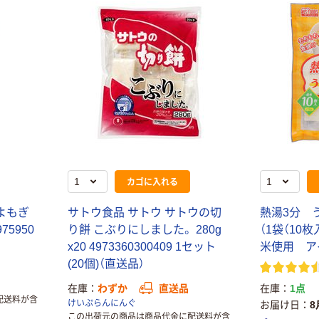
カゴに入れる
よもぎ
サトウ食品 サトウ サトウの切
熱湯3分 
975950
り餅 こぶりにしました。 280g
（1袋（10
x20 4973360300409 1セット
米使用 ア
(20個)（直送品）
在庫
1点
在庫
わずか
直送品
配送料が含
けいぷらんにんぐ
お届け日
8
この出荷元の商品は商品代金に配送料が含