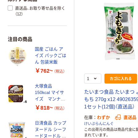
直送品、お取り寄せ品を除く
（12）
注目の商品
国産 ごはん ア
イズ パックごは
ん 包装米飯
￥762~
（税込）
カゴに入れる
大塚食品
たいまつ食品 たいまつ 
150kcal マイサ
イズ マンナン
もち 270g x12 4902635
ごはん
1セット(12個)（直送品）
￥818~
（税込）
在庫
わずか
直送品
日清食品 カップ
けいぷらんにんぐ
ヌードル シーフ
この出荷元の商品は商品代金に
まれています。
ードヌードル ぶ