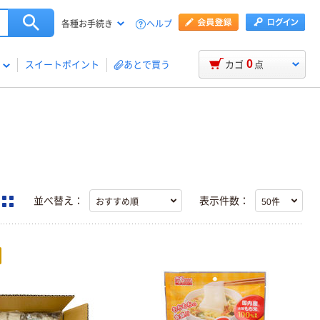
ヘルプ
各種お手続き
0
スイートポイント
あとで買う
カゴ
点
並べ替え：
表示件数：