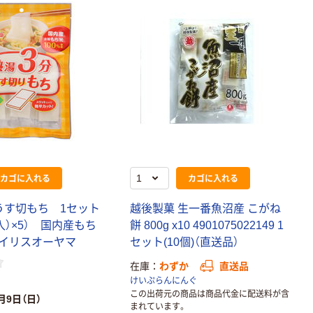
カゴに入れる
カゴに入れる
うす切もち 1セット
越後製菓 生一番魚沼産 こがね
枚入）×5） 国内産もち
餅 800g x10 4901075022149 1
イリスオーヤマ
セット(10個)（直送品）
在庫
わずか
直送品
けいぷらんにんぐ
この出荷元の商品は商品代金に配送料が含
月9日（日）
まれています。