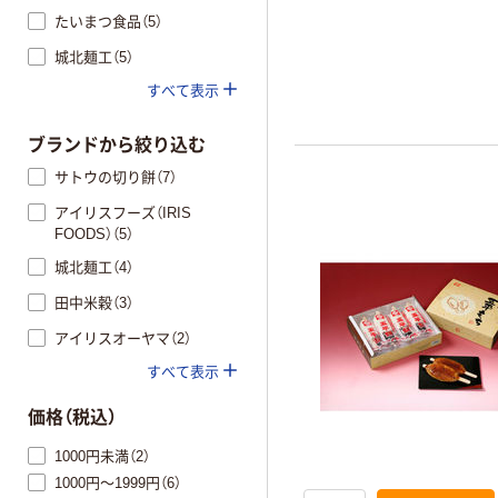
たいまつ食品（5）
城北麺工（5）
すべて表示
ブランドから絞り込む
サトウの切り餅（7）
アイリスフーズ（IRIS
FOODS）（5）
城北麺工（4）
田中米穀（3）
アイリスオーヤマ（2）
すべて表示
価格（税込）
1000円未満（2）
1000円～1999円（6）