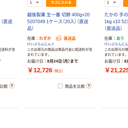
カゴに入れる
越後製菓 生一番 切餅 400g×20
たかの 手
ット（直送
5207049 1ケース（20入）（直送
1kg x10 5
品）
（直送品）
在庫
わずか
直送品
在庫
あり
けいぷらんにんぐ
けいぷらんに
配送料が含
この出荷元の商品は商品代金に配送料が含
この出荷元の
まれています。
まれています。
で
お届け日
8月24日（月）まで
お届け日
8
￥12,726
￥21,22
（税込）
比較
商品を比較