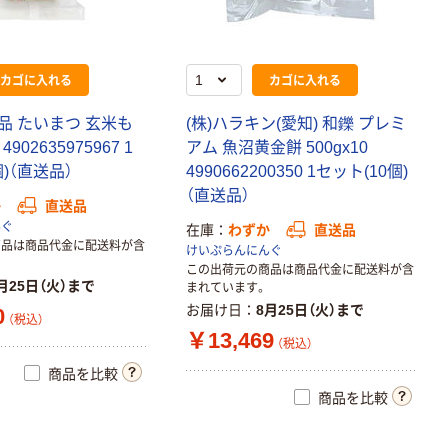
カゴに入れる
カゴに入れる
品 たいまつ 玄米も
(株)ハラキン(愛知) 和鑠 プレミ
 4902635975967 1
アム 魚沼黄金餅 500gx10
個)（直送品）
4990662200350 1セット(10個)
（直送品）
か
直送品
んぐ
在庫
わずか
直送品
商品は商品代金に配送料が含
けいぷらんにんぐ
この出荷元の商品は商品代金に配送料が含
月25日（火）まで
まれています。
お届け日
8月25日（火）まで
0
（税込）
￥13,469
（税込）
商品を比較
商品を比較