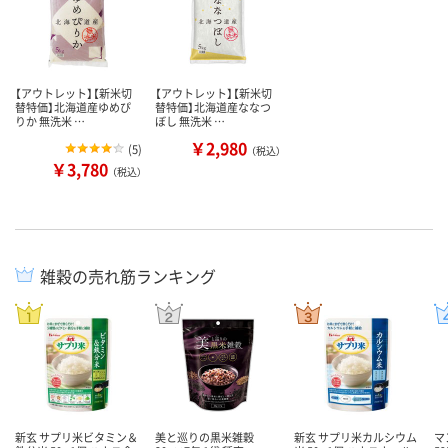
【アウトレット】【新米切
【アウトレット】【新米切
替特価】北海道産ゆめぴ
替特価】北海道産ななつ
りか 無洗米 …
ぼし 無洗米 …
￥2,980
(
5
)
（税込）
￥3,780
（税込）
雑穀の売れ筋ランキング
新玄 サプリ米ビタミン＆
美と巡りの黒米雑穀
新玄 サプリ米カルシウム
マ