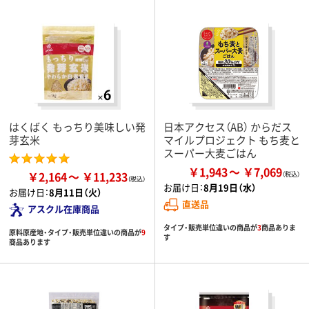
はくばく もっちり美味しい発
日本アクセス（AB） からだス
芽玄米
マイルプロジェクト もち麦と
スーパー大麦ごはん
￥1,943
￥7,069
￥2,164
￥11,233
お届け日：
8月19日（水）
お届け日：
8月11日（火）
直送品
アスクル在庫商品
タイプ・販売単位違いの商品が
3
商品ありま
原料原産地・タイプ・販売単位違いの商品が
9
す
商品あります