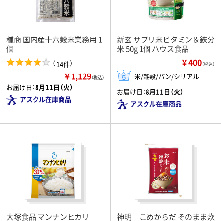
種商 国内産十六穀米業務用 1
新玄 サプリ米ビタミン＆鉄分
個
米 50g 1個 ハウス食品
￥400
（
）
14件
（税込）
￥1,129
米/雑穀/パン/シリアル
（税込）
お届け日：
8月11日（火）
お届け日：
8月11日（火）
アスクル在庫商品
アスクル在庫商品
大塚食品 マンナンヒカリ
神明 こめからだ そのまま炊