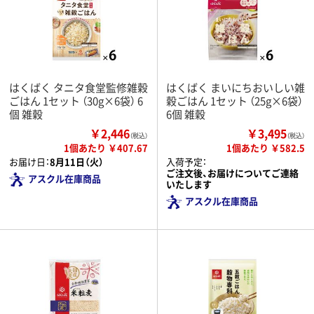
はくばく タニタ食堂監修雑穀
はくばく まいにちおいしい雑
ごはん 1セット （30g×6袋） 6
穀ごはん 1セット （25g×6袋）
個 雑穀
6個 雑穀
￥2,446
￥3,495
（税込）
（税込）
1個あたり ￥407.67
1個あたり ￥582.5
お届け日：
8月11日（火）
入荷予定：
ご注文後、お届けについてご連絡
アスクル在庫商品
いたします
アスクル在庫商品