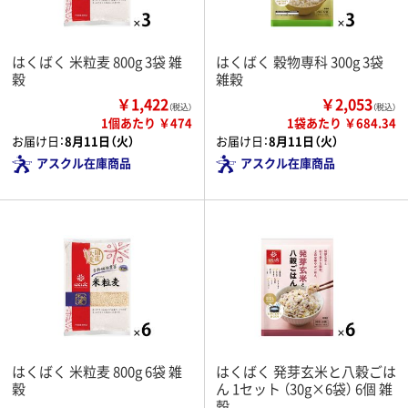
はくばく 米粒麦 800g 3袋 雑
はくばく 穀物専科 300g 3袋
穀
雑穀
￥1,422
￥2,053
（税込）
（税込）
1個あたり ￥474
1袋あたり ￥684.34
お届け日：
8月11日（火）
お届け日：
8月11日（火）
アスクル在庫商品
アスクル在庫商品
はくばく 米粒麦 800g 6袋 雑
はくばく 発芽玄米と八穀ごは
穀
ん 1セット （30g×6袋） 6個 雑
穀