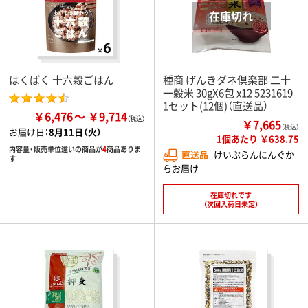
はくばく 十六穀ごはん
種商 げんきダネ倶楽部 二十
一穀米 30gX6包 x12 5231619
1セット(12個)（直送品）
￥6,476
￥9,714
￥7,665
（税込）
お届け日：
8月11日（火）
1個あたり ￥638.75
内容量・販売単位違いの商品が
4
商品ありま
直送品
けいぷらんにんぐか
す
らお届け
在庫切れです
（次回入荷日未定）