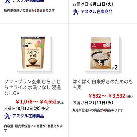
お届け日：
8月11日（火）
販売単位違いの商品が
2
商品あります
アスクル在庫商品
ソフトブラン玄米 むらせ む
はくばく 白米好きのためのも
らせライス 水洗いなし 浸透
ち麦
なしOK
￥532
￥3,532
￥1,078
￥4,652
お届け日：
8月11日（火）
入荷日：
8月12日（水）予定
販売単位違いの商品が
4
商品あります
アスクル在庫商品
内容量・販売単位違いの商品が
3
商品ありま
す