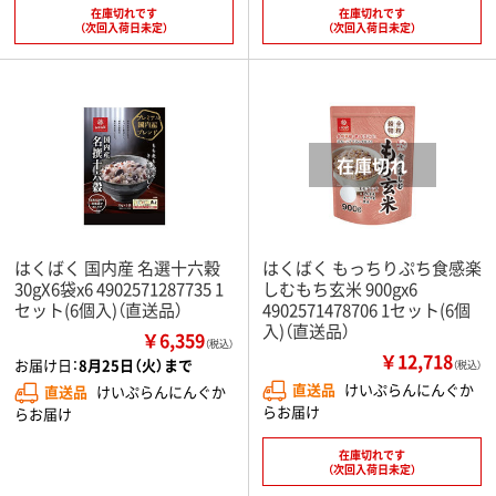
在庫切れです
在庫切れです
（次回入荷日未定）
（次回入荷日未定）
はくばく 国内産 名選十六穀
はくばく もっちりぷち食感楽
30gX6袋x6 4902571287735 1
しむもち玄米 900gx6
セット(6個入)（直送品）
4902571478706 1セット(6個
入)（直送品）
￥6,359
（税込）
￥12,718
お届け日：
8月25日（火）まで
（税込）
直送品
けいぷらんにんぐか
直送品
けいぷらんにんぐか
らお届け
らお届け
在庫切れです
（次回入荷日未定）