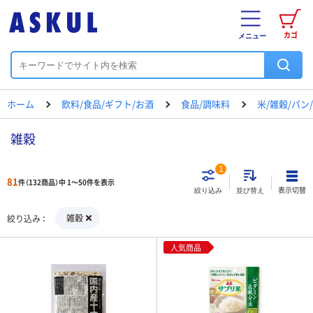
カゴ
メニュー
ホーム
飲料/食品/ギフト/お酒
食品/調味料
米/雑穀/パン
雑穀
1
81
件（132商品）中 1～50件を表示
表示切替
絞り込み
並び替え
雑穀
絞り込み
人気商品