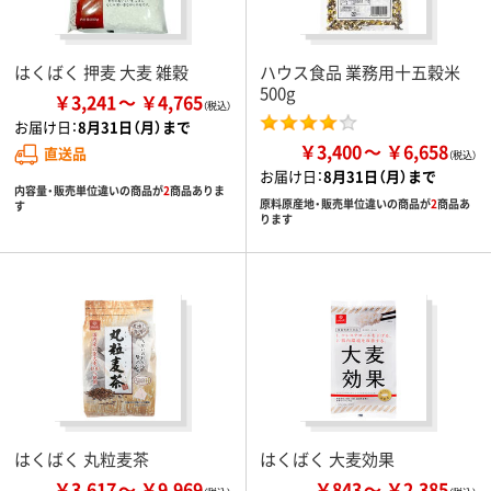
はくばく 押麦 大麦 雑穀
ハウス食品 業務用十五穀米
500g
￥3,241
￥4,765
お届け日：
8月31日（月）まで
￥3,400
￥6,658
直送品
お届け日：
8月31日（月）まで
内容量・販売単位違いの商品が
2
商品ありま
原料原産地・販売単位違いの商品が
2
商品あ
す
ります
はくばく 丸粒麦茶
はくばく 大麦効果
￥3,617
￥9,969
￥843
￥2,385