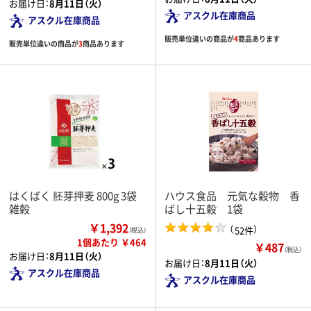
お届け日：
8月11日（火）
アスクル在庫商品
アスクル在庫商品
販売単位違いの商品が
4
商品あります
販売単位違いの商品が
3
商品あります
はくばく 胚芽押麦 800g 3袋
ハウス食品 元気な穀物 香
雑穀
ばし十五穀 1袋
￥1,392
（
）
52件
（税込）
1個あたり ￥464
￥487
（税込）
お届け日：
8月11日（火）
お届け日：
8月11日（火）
アスクル在庫商品
アスクル在庫商品