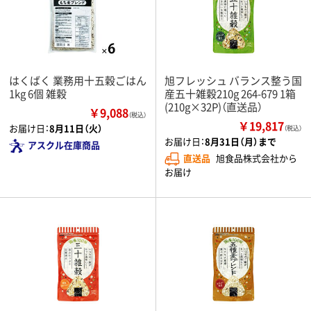
はくばく 業務用十五穀ごはん
旭フレッシュ バランス整う国
1kg 6個 雑穀
産五十雑穀210g 264-679 1箱
(210g×32P)（直送品）
￥9,088
（税込）
￥19,817
お届け日：
8月11日（火）
（税込）
お届け日：
8月31日（月）まで
アスクル在庫商品
直送品
旭食品株式会社から
お届け