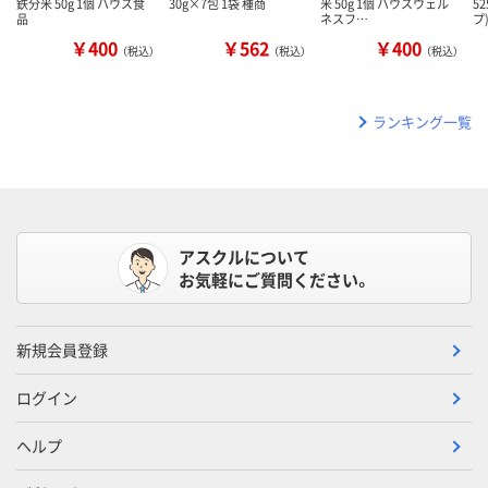
鉄分米 50g 1個 ハウス食
30g×7包 1袋 種商
米 50g 1個 ハウスウェル
5
品
ネスフ…
プ
￥400
￥562
￥400
（税込）
（税込）
（税込）
ランキング一覧
アスクルについて
お気軽にご質問ください。
新規会員登録
ログイン
ヘルプ