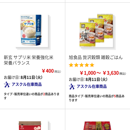
新玄 サプリ米 栄養強化米
旭食品 贅沢穀類 雑穀ごはん
栄養バランス
￥400
￥1,000
￥3,630
（税込）
お届け日：
8月11日（火）
お届け日：
8月11日（火）
アスクル在庫商品
アスクル在庫商品
タイプ・販売単位違いの商品が
2
商品ありま
商品タイプ・販売単位違いの商品が
5
商品あ
す
ります