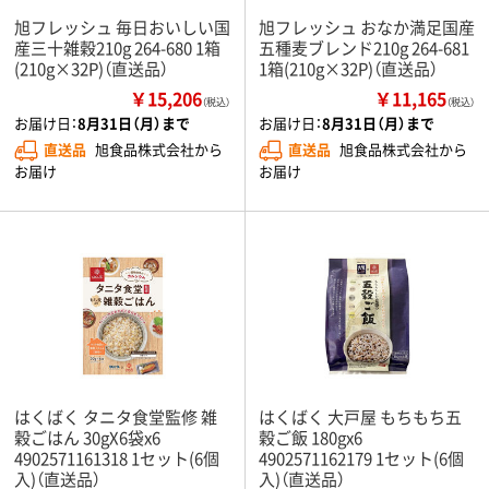
旭フレッシュ 毎日おいしい国
旭フレッシュ おなか満足国産
産三十雑穀210g 264-680 1箱
五種麦ブレンド210g 264-681
(210g×32P)（直送品）
1箱(210g×32P)（直送品）
￥15,206
￥11,165
（税込）
（税込）
お届け日：
8月31日（月）まで
お届け日：
8月31日（月）まで
直送品
旭食品株式会社から
直送品
旭食品株式会社から
お届け
お届け
はくばく タニタ食堂監修 雑
はくばく 大戸屋 もちもち五
穀ごはん 30gX6袋x6
穀ご飯 180gx6
4902571161318 1セット(6個
4902571162179 1セット(6個
入)（直送品）
入)（直送品）