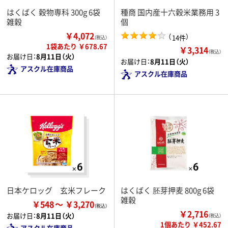
はくばく 穀物専科 300g 6袋
種商 国内産十六穀米業務用 3
雑穀
個
￥4,072
（
）
14件
（税込）
1袋あたり ￥678.67
￥3,314
（税込）
お届け日：
8月11日（火）
お届け日：
8月11日（火）
アスクル在庫商品
アスクル在庫商品
日本ケロッグ 玄米フレーク
はくばく 胚芽押麦 800g 6袋
雑穀
￥548
￥3,270
￥2,716
お届け日：
8月11日（火）
（税込）
1個あたり ￥452.67
アスクル在庫商品