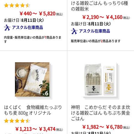
ける雑穀ごはん もっちり6種
の雑穀米
￥440
￥5,820
￥2,190
￥4,160
お届け日：
8月11日（火）
お届け日：
8月11日（火）
アスクル在庫商品
アスクル在庫商品
内容量・販売単位違いの商品が
7
商品ありま
販売単位違いの商品が
2
商品あります
す
はくばく 食物繊維たっぷり
神明 こめからだ そのまま炊
もち麦 800g オリジナル
ける雑穀ごはん もちぷち黄金
ごはん
￥1,982
￥6,780
￥1,213
￥3,474
お届け日：
8月11日（火）