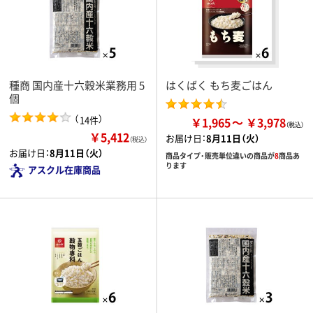
種商 国内産十六穀米業務用 5
はくばく もち麦ごはん
個
（
）
14件
￥1,965
￥3,978
￥5,412
お届け日：
8月11日（火）
（税込）
お届け日：
8月11日（火）
商品タイプ・販売単位違いの商品が
8
商品あ
ります
アスクル在庫商品