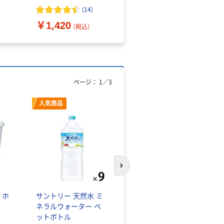
（10枚入り）
オマス素材10％配合
(
14
)
￥1,420
￥616~
（税込）
（税込）
ページ：
1
／
3
人気商品
オリジナル
次のスライドへ
 ホ
サントリー 天然水 ミ
【アスクル限定】ファー
ネラルウォーター ペ
ストレイト ニトリル
ットボトル
グローブ ホワイト