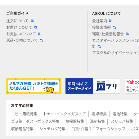
ご利用ガイド
ASKUL について
注文について
会社案内
お届けについて
投資家情報
お支払いについて
環境・社会活動報告
返品・交換について
カスタマーハラスメントに
針
アスクルのサイバーセキュ
おすすめ特集
コピー用紙特集
トナー・インクメガストア
電卓特集
電池特集
タ
ゴミ箱／ダストボックス特集
お掃除特集
洗剤特集
スリッパ特集
収納用品特集
シャチハタ特集
白衣・介護ユニフォームショップ
ポス