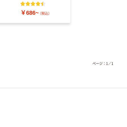
粉なし（パウダーフリ
ー）
￥686~
￥698~
（税込）
（税込）
ページ：
1
／
1