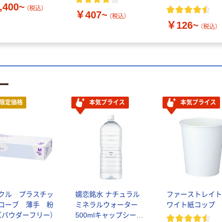
,400~
（税込）
￥407~
（税込）
￥126~
（税込）
ー
限定価格
本気プライス
本気プライス
クル プラスチッ
嬬恋銘水 ナチュラル
ファーストレイト
ローブ 薄手 粉
ミネラルウォーター
ワイト紙コップ
（パウダーフリー）
500mlキャップシール