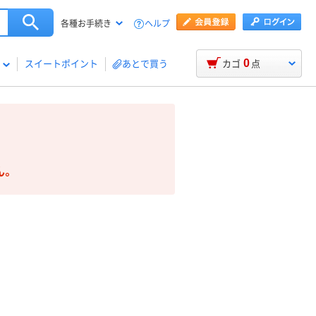
ヘルプ
各種お手続き
0
スイートポイント
あとで買う
カゴ
点
ん。