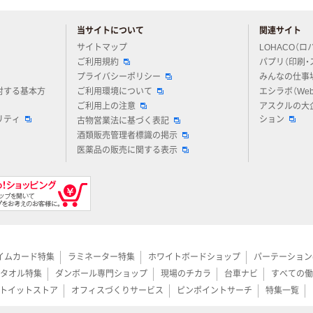
当サイトについて
関連サイト
アスクルについてお気軽にご質問ください
サイトマップ
LOHACO（ロ
ご利用規約
パプリ（印刷・
プライバシーポリシー
みんなの仕事
対する基本方
ご利用環境について
エシラボ（We
ご利用上の注意
アスクルの大
リティ
ション
古物営業法に基づく表記
酒類販売管理者標識の掲示
医薬品の販売に関する表示
イムカード特集
ラミネーター特集
ホワイトボードショップ
パーテーション
タオル特集
ダンボール専門ショップ
現場のチカラ
台車ナビ
すべての働
トイットストア
オフィスづくりサービス
ピンポイントサーチ
特集一覧