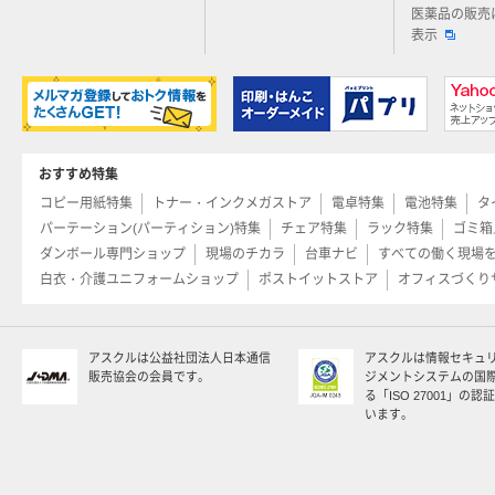
医薬品の販売
表示
おすすめ特集
コピー用紙特集
トナー・インクメガストア
電卓特集
電池特集
タ
パーテーション(パーティション)特集
チェア特集
ラック特集
ゴミ箱
ダンボール専門ショップ
現場のチカラ
台車ナビ
すべての働く現場
白衣・介護ユニフォームショップ
ポストイットストア
オフィスづくり
アスクルは公益社団法人日本通信
アスクルは情報セキュ
販売協会の会員です。
ジメントシステムの国
る「ISO 27001」の
います。