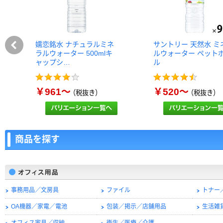
嬬恋銘水 ナチュラルミネ
サントリー 天然水 ミ
ラルウォーター 500mlキ
ルウォーター ペット
ャップシ…
ル
￥961～
￥520～
（税抜き）
（税抜き）
商品を探す
事務用品／文房具
ファイル
トナー
OA機器／家電／電池
包装／掲示／店舗用品
生活雑