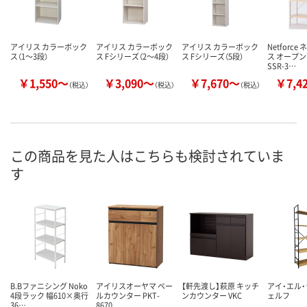
アイリス カラーボック
アイリス カラーボック
アイリス カラーボック
Netforc
ス（1～3段）
ス Fシリーズ（2～4段）
ス Fシリーズ（5段）
ス オープ
SSR-3…
￥1,550～
￥3,090～
￥7,670～
￥7,4
（税込）
（税込）
（税込）
この商品を見た人はこちらも検討されていま
す
B.Bファニシング Noko
アイリスオーヤマ ペー
【軒先渡し】萩原 キッチ
アイ・エル・
4段ラック 幅610×奥行
ルカウンター PKT-
ンカウンター VKC
ェルフ
36…
8670