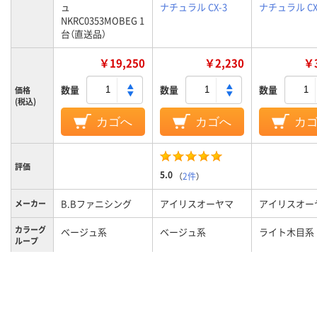
ュ
ナチュラル CX-3
ナチュラル CX
NKRC0353MOBEG 1
台（直送品）
￥19,250
￥2,230
￥3
数量
数量
数量
価格
(税込)
カゴへ
カゴへ
カ
評価
5.0
（
2件
）
B.Bファニシング
アイリスオーヤマ
アイリスオー
メーカー
カラーグ
ベージュ系
ベージュ系
ライト木目系
ループ
13.6kg
約9kg
約10kg
質量