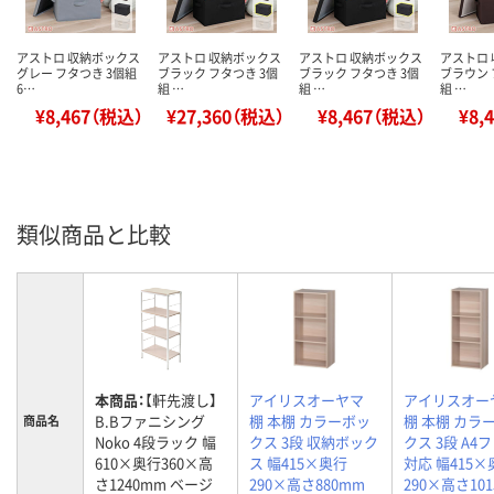
アストロ 収納ボックス
アストロ 収納ボックス
アストロ 収納ボックス
アストロ
グレー フタつき 3個組
ブラック フタつき 3個
ブラック フタつき 3個
ブラウン 
6…
組 …
組 …
組 …
¥8,467（税込）
¥27,360（税込）
¥8,467（税込）
¥8,
類似商品と比較
本商品：
【軒先渡し】
アイリスオーヤマ
アイリスオー
B.Bファニシング
棚 本棚 カラーボッ
棚 本棚 カラ
商品名
Noko 4段ラック 幅
クス 3段 収納ボック
クス 3段 A4
610×奥行360×高
ス 幅415×奥行
対応 幅415×
さ1240mm ベージ
290×高さ880mm
290×高さ10