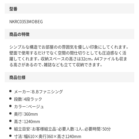
型番
NKRC0353MOBEG
商品の特徴
シンプルな構造でお部屋のの雰囲気を優しい印象にしてくれます。
壁面で使用するだけでなく空間の間仕切りとしても圧迫感なく活
躍してくれます。収納スペースの高さは32cm。A4ファイルも収ま
る高さがあるので、雑誌なども立てて収納できます。
商品仕様
メーカー：B.Bファニシング
段数：4段ラック
カラー：ベージュ
奥行：360mm
高さ：1240mm
組立目安：お客様組立品：必要人数：1人、必要時間：50分
寸法：幅610×奥行360×高さ1240mm