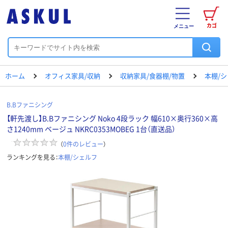
カゴ
メニュー
ホーム
オフィス家具/収納
収納家具/食器棚/物置
本棚/
B.Bファニシング
【軒先渡し】B.Bファニシング Noko 4段ラック 幅610×奥行360×高
さ1240mm ベージュ NKRC0353MOBEG 1台（直送品）
（
0
件のレビュー
）
ランキングを見る：
本棚/シェルフ