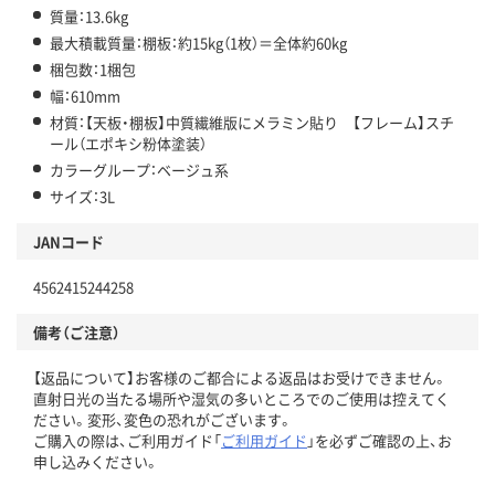
質量：13.6kg
最大積載質量：棚板：約15kg（1枚）＝全体約60kg
梱包数：1梱包
幅：610mm
材質：【天板・棚板】中質繊維版にメラミン貼り 【フレーム】スチ
ール（エポキシ粉体塗装）
カラーグループ：ベージュ系
サイズ：3L
JANコード
4562415244258
備考（ご注意）
【返品について】お客様のご都合による返品はお受けできません。
直射日光の当たる場所や湿気の多いところでのご使用は控えてく
ださい。変形、変色の恐れがございます。
ご購入の際は、ご利用ガイド「
ご利用ガイド
」を必ずご確認の上、お
申し込みください。