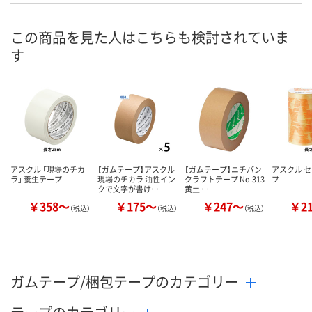
ついてご連絡いたし
ついてご連絡いたし
ついてご連絡
お届け日
ます
ます
ます
この商品を見た人はこちらも検討されていま
す
数量
数量
数量
カゴへ
カゴへ
カ
アスクル 「現場のチカ
【ガムテープ】アスクル
【ガムテープ】ニチバン
アスクル 
ラ」 養生テープ
現場のチカラ 油性イン
クラフトテープ No.313
プ
クで文字が書け…
黄土 …
￥358～
￥175～
￥247～
￥2
（税込）
（税込）
（税込）
ガムテープ/梱包テープのカテゴリー