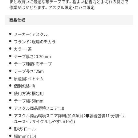
まとめ買いに最適な布テープです。程よい粘着力と手切れの良さで
この商品の環境配慮ポイントです。下記商品詳細「
作業がはかどります。アスクル限定・ロハコ限定
アスクル商品環境スコア詳細／加点項目
」で確認できます。
商品仕様
メーカー：アスクル
ブランド：現場のチカラ
カラー：茶
テープ厚さ：0.20mm
テープ種類：布テープ
テープ長さ：25m
原産国：ベトナム
個別包装：有
使用方法：梱包用
テープ幅：50mm
アスクル商品環境スコア：10
アスクル商品環境スコア詳細/加点項目：●容器包装11:分別・リ
ユース・リサイクルしやすい(10点)
形状：ロール
幅(mm)：114