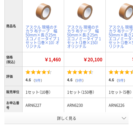
商品名
アスクル 現場のチ
アスクル 現場のチ
アスクル 現
カラ 布テープ 幅
カラ 布テープ 幅
カラ 布テー
50mm×長さ25m
50mm×長さ25m
50mm×長さ
エコノミータイプ 1
エコノミータイプ 1
エコノミータイ
セット（1巻×10） オ
セット（1巻×150）
セット（1巻×5
リジナル
オリジナル
リジナル
価格
￥1,460
￥20,100
(税込)
評価
4.6
4.6
4.6
（
9件
）
（
9件
）
（
9件
）
1セット（10巻）
1セット（150巻）
1セット（5巻）
販売単位
お申込番
ARN6227
ARN6230
ARN6226
号
詳しく見る
入荷待ち
入荷待ち
入荷待ち
在庫
ご注文後、お届けに
ご注文後、お届けに
ご注文後、お