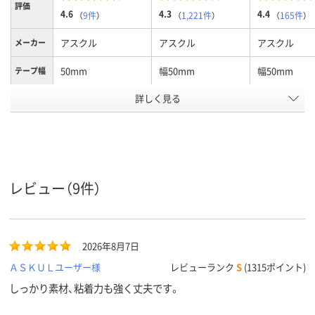
評価
4.6
4.3
4.4
（
9件
）
（
1,221件
）
（
165件
）
アスクル
アスクル
アスクル
メーカー
50mm
幅50mm
幅50mm
テープ幅
カラーグ
詳しく見る
ブラウン系
ブラウン系
ブラウン系
ループ
アスクル
商品環境
10
10
10
スコア
レビュー（9件）
2026年8月7日
ＡＳＫＵＬユーザー様
レビューランク
S
(1315ポイント)
しっかり素材、粘着力も強く丈夫です。