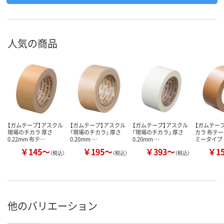
人気の商品
【ガムテープ】アスクル
【ガムテープ】アスクル
【ガムテープ】アスクル
【ガムテー
現場のチカラ 厚さ
「現場のチカラ」 厚さ
「現場のチカラ」 厚さ
カラ 布テ
0.22mm 布テ…
0.20mm …
0.20mm …
ミータイプ
￥145～
￥195～
￥393～
￥1
（税込）
（税込）
（税込）
他のバリエーション