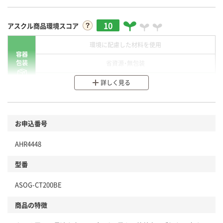
10
アスクル商品環境スコア
環境に配慮した材料を使用
容器
包装
省資源・無包装
分別・リサイクルしやすい設計
詳しく見る
環境に配慮した材料を使用
商品
お申込番号
本体
省資源・省エネ・節水
AHR4448
分別・リサイクルしやすい設計
型番
独自の回収スキームがある
仕組
ASOG-CT200BE
アスクルで資源循環している
商品の特徴
温室効果ガスなどの削減