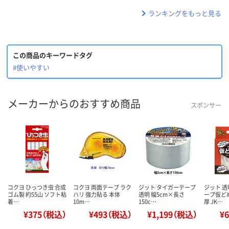
ランキングをもっと見る
この商品のキーワードタグ
#使いやすい
メーカーからのおすすめ商品
スポンサー
コクヨ ひっつき虫 合成
コクヨ 両面テープ ラク
ジット タイガーテープ
ジット 
ゴム製 約55山 ソフト粘
ハリ 強力貼る 本体
透明 幅5cm×長さ
ープ仮ど
着…
10m…
150c…
厚 JK…
¥375（税込）
¥493（税込）
¥1,199（税込）
¥