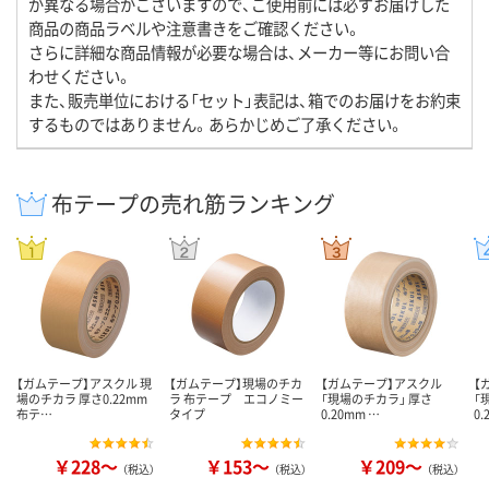
が異なる場合がございますので、ご使用前には必ずお届けした
商品の商品ラベルや注意書きをご確認ください。
さらに詳細な商品情報が必要な場合は、メーカー等にお問い合
わせください。
また、販売単位における「セット」表記は、箱でのお届けをお約束
するものではありません。あらかじめご了承ください。
布テープの売れ筋ランキング
【ガムテープ】アスクル 現
【ガムテープ】現場のチカ
【ガムテープ】アスクル
【
場のチカラ 厚さ0.22mm
ラ 布テープ エコノミー
「現場のチカラ」 厚さ
「
布テ…
タイプ
0.20mm …
0.
￥228～
￥153～
￥209～
（税込）
（税込）
（税込）