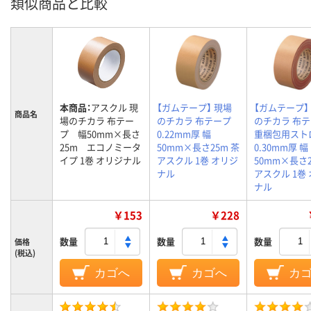
類似商品と比較
本商品：
アスクル 現
【ガムテープ】 現場
【ガムテープ】
商品名
場のチカラ 布テー
のチカラ 布テープ
のチカラ 布
プ 幅50mm×長さ
0.22mm厚 幅
重梱包用スト
25m エコノミータ
50mm×長さ25m 茶
0.30mm厚 幅
イプ 1巻 オリジナル
アスクル 1巻 オリジ
50mm×長さ2
ナル
アスクル 1巻
ナル
￥153
￥228
数量
数量
数量
価格
(税込)
カゴへ
カゴへ
カ