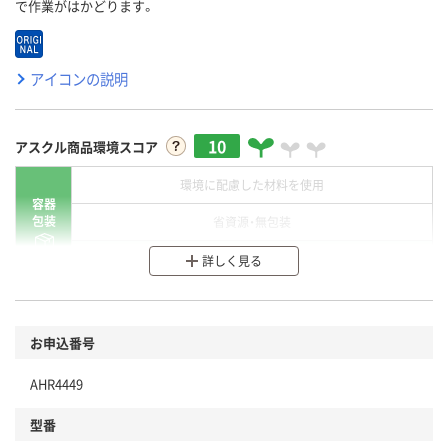
で作業がはかどります。
アイコンの説明
10
アスクル商品環境スコア
環境に配慮した材料を使用
容器
包装
省資源・無包装
分別・リサイクルしやすい設計
詳しく見る
環境に配慮した材料を使用
商品
お申込番号
本体
省資源・省エネ・節水
AHR4449
分別・リサイクルしやすい設計
型番
独自の回収スキームがある