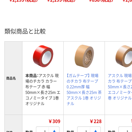
類似商品と比較
本商品：
アスクル 現
【ガムテープ】 現場
アスクル 現
商品名
場のチカラ カラー
のチカラ 布テープ
カラ 布テー
布テープ 赤 幅
0.22mm厚 幅
50mm×長さ
50mm×長さ25m エ
50mm×長さ25m 茶
エコノミータイ
コノミータイプ 1巻
アスクル 1巻 オリジ
巻 オリジナル
オリジナル
ナル
￥309
￥228