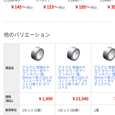
0.22mm 布テ…
ミータイプ
0.20mm …
0.20mm …
￥145～
￥153～
￥195～
￥3
（税込）
（税込）
（税込）
他のバリエーション
アスクル 現場のチ
アスクル 現場のチ
アスクル 現
商品名
カラ カラー布テー
カラ カラー布テー
カラ カラー
プ シルバー 幅
プ シルバー 幅
プ シルバー 
50mm×長さ25m エ
50mm×長さ25m エ
50mm×長さ2
コノミータイプ 1セ
コノミータイプ 1セ
コノミータイプ
ット（1巻×5） オリ
ット（1巻×90） オリ
オリジナル
ジナル
ジナル
価格
￥1,490
￥23,940
(税込)
1セット（5巻）
1セット（90巻）
1巻
販売単位