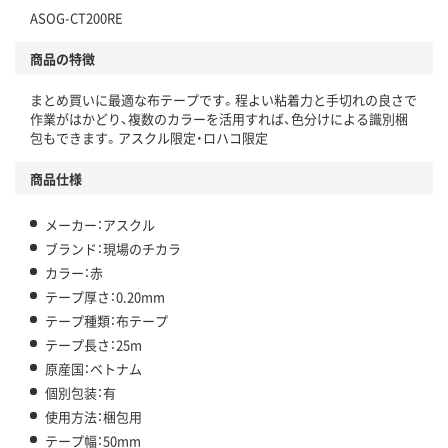
仕組
ASOG-CT200RE
アスクルで資源循環している
商品の特徴
温室効果ガスなどの削減
まとめ買いに最適な布テープです。程よい粘着力と手切れの良さで
この商品の環境配慮ポイントです。下記商品詳細「
作業がはかどり、複数のカラーを活用すれば、色分けによる識別梱
アスクル商品環境スコア詳細／加点項目
」で確認できます。
包もできます。アスクル限定・ロハコ限定
商品仕様
メーカー：アスクル
ブランド：現場のチカラ
カラー：赤
テープ厚さ：0.20mm
テープ種類：布テープ
テープ長さ：25m
原産国：ベトナム
個別包装：有
使用方法：梱包用
テープ幅：50mm