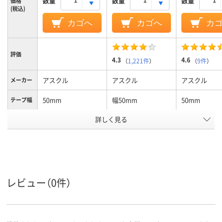
数量
数量
数量
価格
(税込)
カゴへ
カゴへ
カ
評価
4.3
4.6
（
1,221件
）
（
9件
）
アスクル
アスクル
アスクル
メーカー
50mm
幅50mm
50mm
テープ幅
カラーグ
詳しく見る
レッド系
ブラウン系
ブラウン系
ループ
アスクル
商品環境
10
10
10
スコア
レビュー（0件）