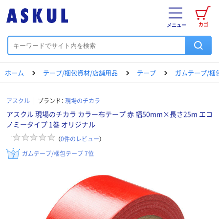
カゴ
メニュー
ホーム
テープ/梱包資材/店舗用品
テープ
ガムテープ/梱
アスクル
ブランド：
現場のチカラ
アスクル 現場のチカラ カラー布テープ 赤 幅50mm×長さ25m エコ
ノミータイプ 1巻 オリジナル
（
0
件のレビュー
）
ガムテープ/梱包テープ 7位