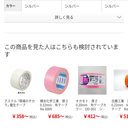
シルバー
シルバー
シルバー
カラー
お申込番
詳しく見る
ARN6215
ARN6208
AHR4453
号
あり
2点
あり
在庫
8月9日（日）
8月9日（日）
8月9日（日）
お届け日
この商品を見た人はこちらも検討されていま
す
数量
数量
数量
カゴへ
カゴへ
カ
アスクル 「現場のチカ
積水化学工業 厚さ
オカモト 厚さ
古藤工業 
ラ」 養生テープ
0.22mm 布テープ
0.20mm 布テープカ
0.22mm 
No.600V
ラー OD-001 シ…
テープ No
￥358～
￥685～
￥412～
￥5
（税込）
（税込）
（税込）