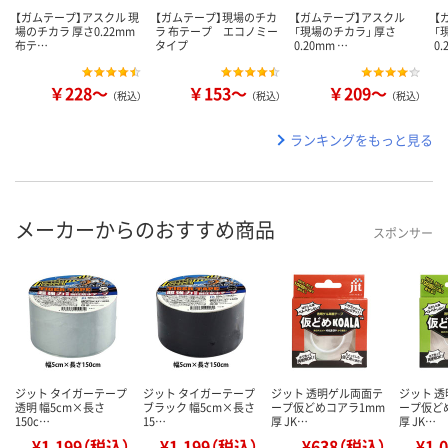
【ガムテープ】アスクル 現
【ガムテープ】現場のチカ
【ガムテープ】アスクル
【
場のチカラ 厚さ0.22mm
ラ 布テープ エコノミー
「現場のチカラ」 厚さ
「
布テ…
タイプ
0.20mm …
0.
￥228～
￥153～
￥209～
（税込）
（税込）
（税込）
ランキングをもっと見る
メーカーからのおすすめ商品
スポンサー
ジット タイガーテープ
ジット タイガーテープ
ジット 透明ゲル両面テ
ジット 
透明 幅5cm×長さ
ブラック 幅5cm×長さ
ープ仮どめコアラ1mm
ープ仮ど
150c…
15…
厚 JK…
厚 JK…
¥1,199（税込）
¥1,199（税込）
¥638（税込）
¥1,