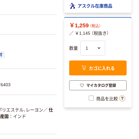
アスクル在庫商品
￥1,259
（税込）
／ ￥1,145 （税抜き）
数量
可
カゴに入れる
6403
マイカタログ登録
商品を比較
ポリエステル、レーヨン
／
仕
産国
インド