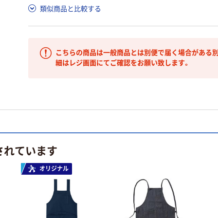
類似商品と比較する
こちらの商品は一般商品とは別便で届く場合がある別
細はレジ画面にてご確認をお願い致します。
されています
オリジナル