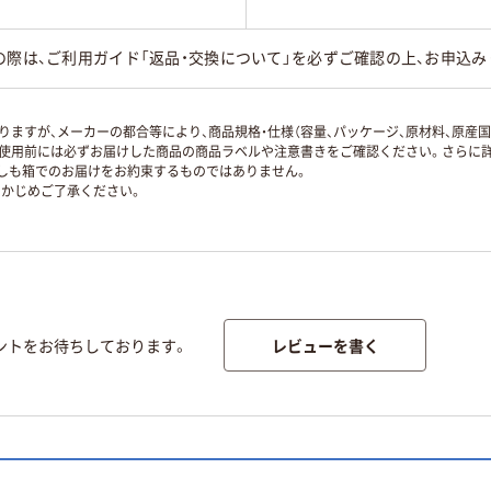
の際は、ご利用ガイド「返品・交換について」を必ずご確認の上、お申込み
ますが、メーカーの都合等により、商品規格・仕様（容量、パッケージ、原材料、原産
使用前には必ずお届けした商品の商品ラベルや注意書きをご確認ください。さらに詳
ずしも箱でのお届けをお約束するものではありません。
かじめご了承ください。
レビューを書く
ントをお待ちしております。