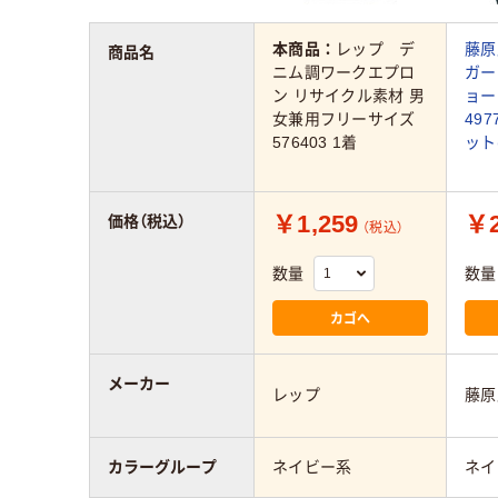
本商品：
レップ デ
藤原
商品名
ニム調ワークエプロ
ガー
ン リサイクル素材 男
ョー
女兼用フリーサイズ
497
576403 1着
ット
￥1,259
￥2
価格（税込）
（税込）
数量
数量
カゴへ
メーカー
レップ
藤原
カラーグループ
ネイビー系
ネイ