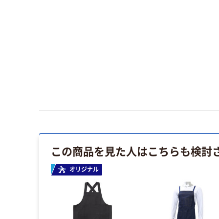
この商品を見た人はこちらも検討
オリジナル