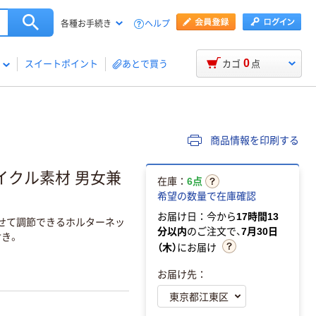
ヘルプ
各種お手続き
0
スイートポイント
あとで買う
カゴ
点
商品情報を印刷する
イクル素材 男女兼
在庫：
6点
希望の数量で在庫確認
お届け日：今から
17時間13
わせて調節できるホルターネッ
分以内
のご注文で、
7月30日
付き。
（木）
にお届け
お届け先：