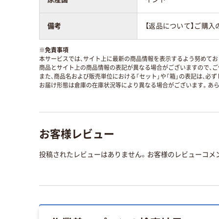
備考
【返品について】ご購入
※
免責事項
本サービスでは、サイト上に最新の商品情報を表示するよう努めており
商品とサイト上の商品情報の表記が異なる場合がございますので、ご
また、商品名および販売単位における「セット」や「箱」の表記は、必
お届け形態は倉庫の在庫状況等により異なる場合がございます。あら
お客様レビュー
投稿されたレビューはありません。お客様のレビューコメ