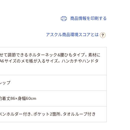
商品情報を印刷する
アスクル商品環境スコアとは
せて調節できるホルターネック&腰ひもタイプ。素材に
A6サイズのメモ帳が入るサイズ。ハンカチやハンドタ
レップ
約着丈86×身幅60cm
ペンホルダー付き、ポケット2箇所、タオルループ付き