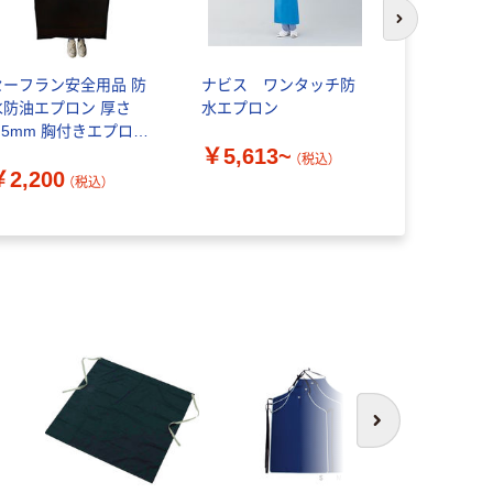
次のスライド
セーフラン安全用品 防
ナビス ワンタッチ防
斎藤撚糸 
水防油エプロン 厚さ
水エプロン
ン
0.5mm 胸付きエプロン
￥5,613~
￥929~
 12451-1 1枚（直送品）
（税込）
￥2,200
（税込）
次へ