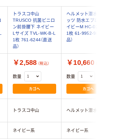
トラスコ中山
ヘルメット潜水 クロ
ディック
ロ
TRUSCO 抗菌ビニロ
ッツ 防水エプロン ネ
ション 
ー
ン前掛腰下 ネイビー
イビーM HC-022-M
プロン 
L
Lサイズ TVL-WK-B-L
1枚 61-9952-98（直送
AGL-20
1枚 761-6244（直送
品）
品）
￥2,588
￥10,660
￥1,9
（税込）
（税込）
数量
数量
数量
カゴへ
カゴへ
ディック
トラスコ中山
ヘルメット潜水
ション
ネイビー系
ネイビー系
ネイビー