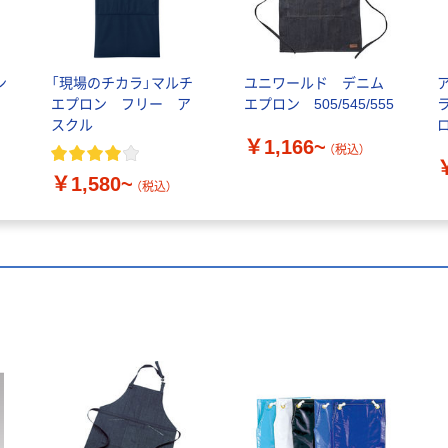
ン
「現場のチカラ」マルチ
ユニワールド デニム
ア
ー
エプロン フリー ア
エプロン 505/545/555
スクル
￥1,166~
（税込）
￥1,580~
（税込）