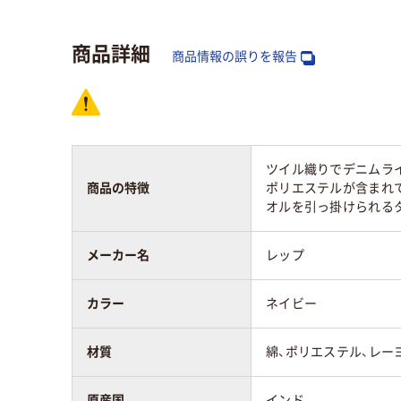
商品詳細
商品情報の誤りを報告
ツイル織りでデニムラ
商品の特徴
ポリエステルが含まれ
オルを引っ掛けられる
メーカー名
レップ
カラー
ネイビー
材質
綿、ポリエステル、レー
原産国
インド