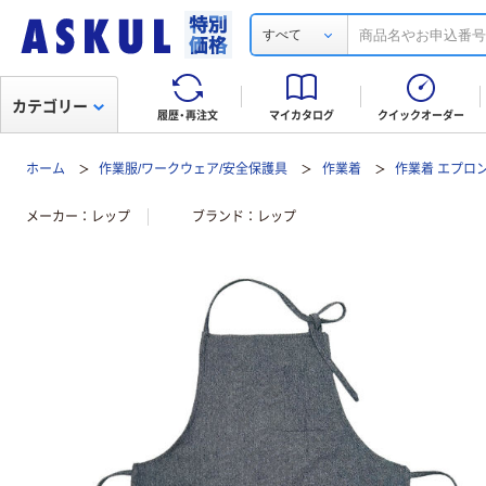
すべて
カテゴリー
履歴・再注文
マイカタログ
クイックオーダー
ホーム
作業服/ワークウェア/安全保護具
作業着
作業着 エプロ
メーカー
レップ
ブランド
レップ