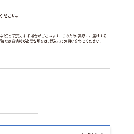
ください。
国など）が変更される場合がございます。このため、実際にお届けする
細な商品情報が必要な場合は、製造元にお問い合わせください。