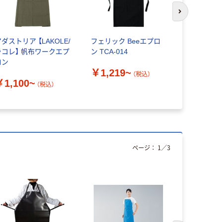
次のスライド
ダストリア 【LAKOLE/
フェリック Beeエプロ
【ワークエ
ラコレ】 帆布ワークエプ
ン TCA-014
プ エプロン
ロン
￥1,219~
（税込）
￥1,644
￥1,100~
（税込）
ページ：
1
／
3