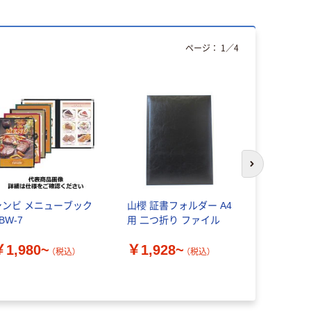
ページ：
1
／
4
次のスライド
シンビ メニューブック
山櫻 証書フォルダー A4
シンビ メ
BW-7
用 二つ折り ファイル
￥2,235
￥1,980~
￥1,928~
（税込）
（税込）