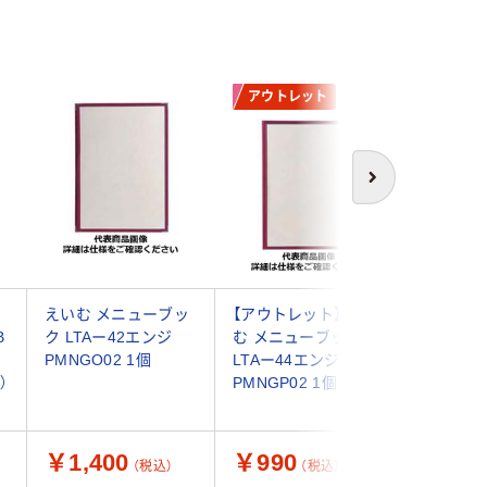
アウトレット
アウト
次へ
チ
えいむ メニューブッ
【アウトレット】えい
【アウト
B
ク LTAー42エンジ
む メニューブック
む メニ
PMNGO02 1個
LTAー44エンジ
LTAー4
）
PMNGP02 1個
PMNGQ0
￥1,400
￥990
￥1,7
（税込）
（税込）