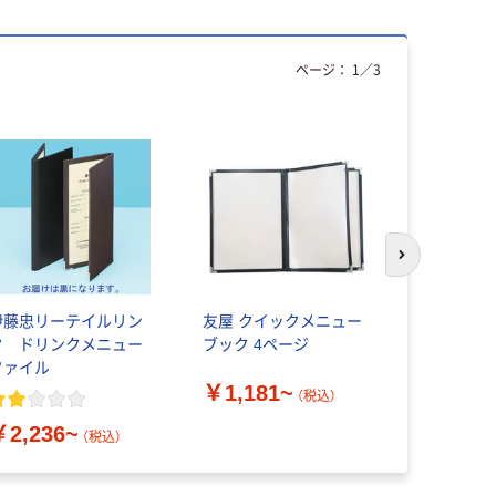
ページ：
1
／
3
アウトレッ
次のスライド
伊藤忠リーテイルリン
友屋 クイックメニュー
シンビ メ
ク ドリンクメニュー
ブック 4ページ
スリム B・
ファイル
￥1,181~
￥1,539
（税込）
￥2,236~
（税込）