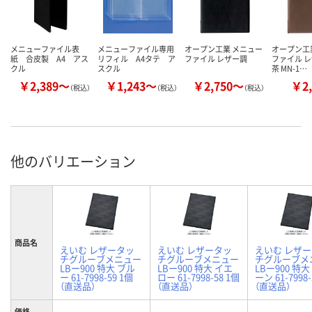
メニューファイル表
メニューファイル専用
オープン工業 メニュー
オープン工
紙 合皮製 A4 アス
リフィル A4タテ ア
ファイル レザー調
ファイル レ
クル
スクル
茶 MN-1…
￥2,389～
￥1,243～
￥2,750～
￥2,
（税込）
（税込）
（税込）
他のバリエーション
商品名
えいむ レザータッ
えいむ レザータッ
えいむ レザ
チグルーブメニュー
チグルーブメニュー
チグルーブメ
LBー900 特大 ブル
LBー900 特大 イエ
LBー900 特大
ー 61-7998-59 1個
ロー 61-7998-58 1個
ーン 61-7998-
（直送品）
（直送品）
（直送品）
価格