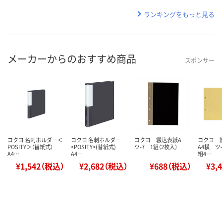
ランキングをもっと見る
メーカーからのおすすめ商品
スポンサー
コクヨ 名刺ホルダー＜
コクヨ 名刺ホルダー
コクヨ 綴込表紙A
コクヨ 
POSITY＞（替紙式）
<POSITY>(替紙式)
ツ-7 1組（2枚入）
A4横 ツ-
A4…
A4…
組4…
¥1,542（税込）
¥2,682（税込）
¥688（税込）
¥3,