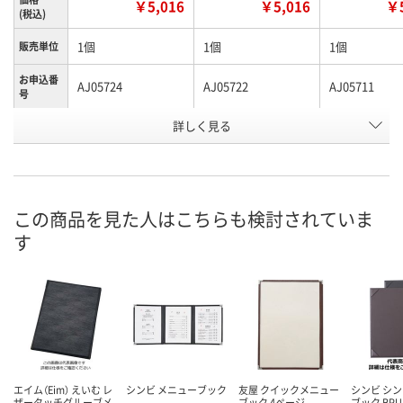
￥5,016
￥5,016
￥5
(税込)
1個
1個
1個
販売単位
お申込番
AJ05724
AJ05722
AJ05711
号
詳しく見る
直送品
直送品
在庫
9月8日（火）まで
9月8日（火）まで
お届け日
数量
数量
この商品を見た人はこちらも検討されていま
在庫切れです
（次回入荷日未
す
カゴへ
カゴへ
エイム（Eim） えいむ レ
シンビ メニューブック
友屋 クイックメニュー
シンビ シ
ザータッチグルーブメ
ブック 4ページ
ブック BPU-