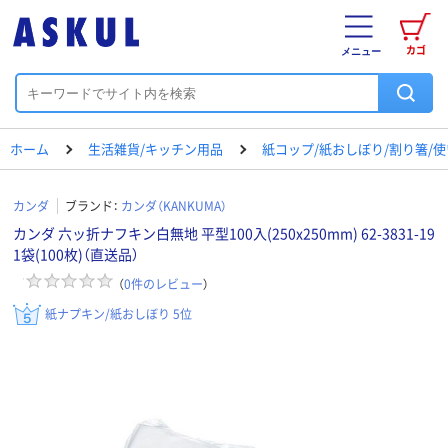
カゴ
メニュー
ホーム
生活雑貨/キッチン用品
紙コップ/紙おしぼり/割り箸/
カンダ
ブランド：
カンダ（KANKUMA）
カンダ 六ッ折ナフキン白無地 平型100入(250x250mm) 62-3831-19
1袋(100枚)（直送品）
（
0
件のレビュー
）
紙ナプキン/紙おしぼり 5位