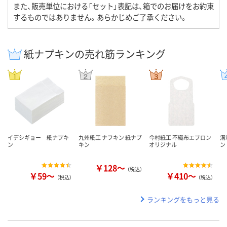
また、販売単位における「セット」表記は、箱でのお届けをお約束
するものではありません。あらかじめご了承ください。
紙ナプキンの売れ筋ランキング
イデシギョー 紙ナプキ
九州紙工 ナフキン 紙ナプ
今村紙工 不織布エプロン
溝
ン
キン
オリジナル
ン
￥128～
（税込）
￥59～
￥410～
（税込）
（税込）
ランキングをもっと見る