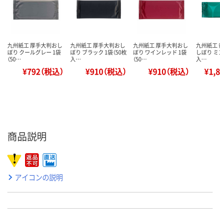
九州紙工 厚手大判おし
九州紙工 厚手大判おし
九州紙工 厚手大判おし
九州紙工
ぼり クールグレー 1袋
ぼり ブラック 1袋（50枚
ぼり ワインレッド 1袋
しぼり ミ
（50…
入…
（50…
入…
¥792（税込）
¥910（税込）
¥910（税込）
¥1,
商品説明
アイコンの説明