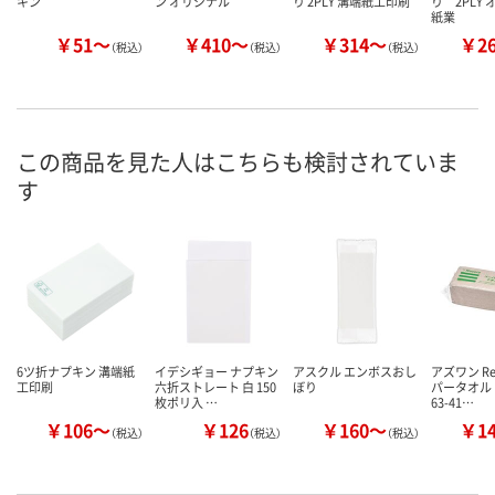
キン
ン オリジナル
り 2PLY 溝端紙工印刷
り 2PLY
紙業
￥51～
￥410～
￥314～
￥2
（税込）
（税込）
（税込）
この商品を見た人はこちらも検討されていま
す
6ツ折ナプキン 溝端紙
イデシギョー ナプキン
アスクル エンボスおし
アズワン Re
工印刷
六折ストレート 白 150
ぼり
パータオル
枚ポリ入 …
63-41…
￥106～
￥126
￥160～
￥1
（税込）
（税込）
（税込）