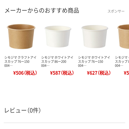
メーカーからのおすすめ商品
スポンサー
シモジマ クラフトアイ
シモジマ ホワイトアイ
シモジマ ホワイトアイ
シモジマ
スカップ 76ー150
スカップ 86ー200
スカップ 76ー150
スカップ 8
004…
004…
004…
004…
¥506（税込）
¥587（税込）
¥627（税込）
¥
レビュー（0件）