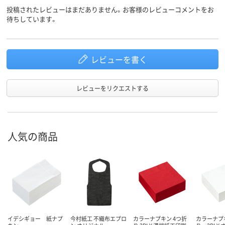
投稿されたレビューはまだありません。お客様のレビューコメントをお
待ちしています。
レビューを書く
レビューをリクエストする
人気の商品
イデシギョー 紙ナプ
今村紙工 不織布エプロ
カラーナプキン 4つ折
カラーナプ