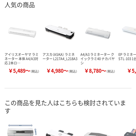
人気の商品
アイリスオーヤマ ラミ
アスカ（ASKA） ラミネ
A4/A3 ラミネーター ク
EP ラミネー
ネーター 本体 A4/A3対
ーター L217A4_L218A3
イックラミ40 ナカバヤ
STL-103 1
応 2本ロ…
シ
￥5,489～
￥4,980～
￥8,780～
￥5,
（税込）
（税込）
（税込）
この商品を見た人はこちらも検討されていま
す