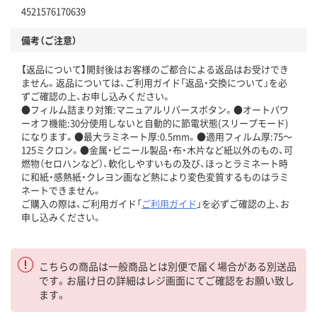
4521576170639
備考（ご注意）
【返品について】開封後はお客様のご都合による返品はお受けでき
ません。返品については、ご利用ガイド「返品・交換について」を必
ずご確認の上、お申し込みください。
●フィルム詰まり対策:マニュアルリバースボタン。●オートパワ
ーオフ機能:30分使用しないと自動的に節電状態(スリープモード)
になります。●最大ラミネート厚:0.5mm。●適用フィルム厚:75～
125ミクロン。●金属・ビニール製品・布・木片など紙以外のもの、可
燃物（セロハンなど）、軟化しやすいもの及び、ほっとラミネート時
に和紙・感熱紙・クレヨン画など熱により変色変質するものはラミ
ネートできません。
ご購入の際は、ご利用ガイド「
ご利用ガイド
」を必ずご確認の上、お
申し込みください。
こちらの商品は一般商品とは別便で届く場合がある別送品
です。お届け日の詳細はレジ画面にてご確認をお願い致し
ます。