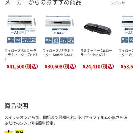
メーカーからのおすすめ商品
スポンサー
フェローズ 6本ローラ
フェローズ A3 ラミネ
ラミネーター 2本ロー
フェローズ
ーラミネーター Zeus3
ーター Amaris 6本ロ…
ラー Calibre A3 5…
ーター Ve
A…
¥41,500（税込）
¥30,608（税込）
¥24,410（税込）
¥53,
商品説明
スイッチオンから加工開始まで最短60秒。使用するフィルムの厚さを選
ぶだけのシンプル&簡単設定。