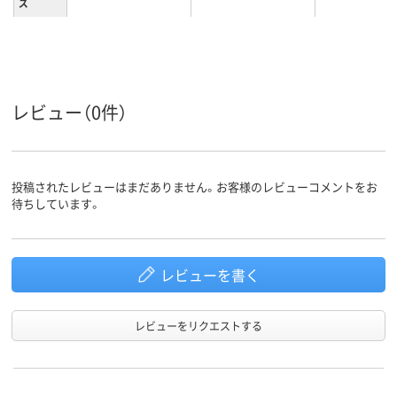
ズ
ウォーム
約60秒
約3分
アップ時
間
カラーグ
ホワイト系
ホワイト系
ループ
レビュー（0件）
3～4kg未満
1100g
1.9kg
質量
投稿されたレビューはまだありません。お客様のレビューコメントをお
待ちしています。
レビューを書く
レビューをリクエストする