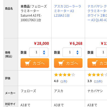
本商品：
フェローズ
アスカ 2ローラーラ
ナカバヤシ 
商品名
ラミネーター
ミネーター A3
クラミネーター
Saturn4 A3 FE-
L218A3 1台
ホワイト 2本
100017063 1台
ー A3 QL40-A
￥28,000
￥6,268
￥11
数量
数量
数量
価格
(税込)
カゴへ
カゴへ
カ
評価
4.0
3.9
（
1件
）
（
15件
）
フェローズ
アスカ
ナカバヤシ
メーカー
対応サイ
A3まで
A3まで
A3まで