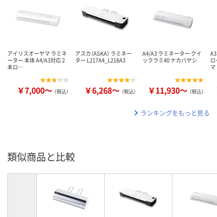
アイリスオーヤマ ラミネ
アスカ（ASKA） ラミネー
A4/A3 ラミネーター クイ
A
ーター 本体 A4/A3対応 2
ター L217A4_L218A3
ックラミ40 ナカバヤシ
ロ
本ロ…
マ
￥7,000～
￥6,268～
￥11,930～
（税込）
（税込）
（税込）
ランキングをもっと見る
類似商品と比較