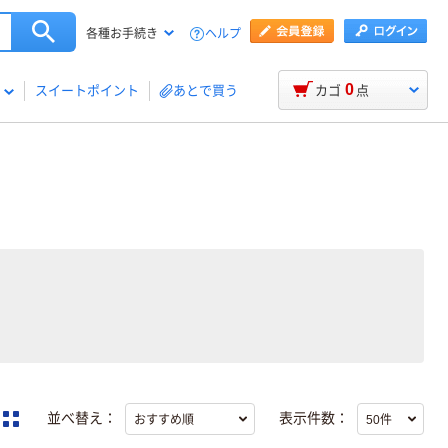
ヘルプ
各種お手続き
0
スイートポイント
あとで買う
カゴ
点
並べ替え：
表示件数：