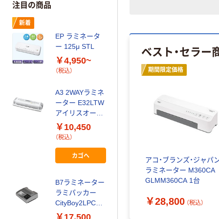
注目の商品
新着
EP ラミネータ
ー 125μ STL
ベスト・セラー
￥4,950~
期間限定価格
（税込）
A3 2WAYラミネ
ーター E32LTW
アイリスオーヤ
マ（直送品）
￥10,450
（税込）
カゴへ
アコ・ブランズ・ジャパ
ラミネーター M360CA
GLMM360CA 1台
B7ラミネーター
ラミパッカー
￥28,800
CityBoy2LPC10
（税込）
10ヒサゴ4本ロ
￥17,500