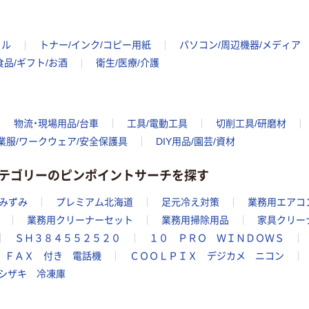
イル
トナー/インク/コピー用紙
パソコン/周辺機器/メディア
食品/ギフト/お酒
衛生/医療/介護
物流・現場用品/台車
工具/電動工具
切削工具/研磨材
業服/ワークウェア/安全保護具
DIY用品/園芸/資材
テゴリーのピンポイントサーチを探す
みずみ
プレミアム北海道
足元冷え対策
業務用エアコ
業務用クリーナーセット
業務用掃除用品
家具クリー
ＳＨ３８４５５２５２０
１０ ＰＲＯ ＷＩＮＤＯＷＳ
ＦＡＸ 付き 電話機
ＣＯＯＬＰＩＸ デジカメ ニコン
シザキ 冷凍庫