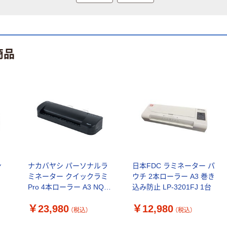
商品
ン
ナカバヤシ パーソナルラ
日本FDC ラミネーター パ
ミネーター クイックラミ
ウチ 2本ローラー A3 巻き
Pro 4本ローラー A3 NQL-
込み防止 LP-3201FJ 1台
R4HSA3BK 1台
￥23,980
￥12,980
（税込）
（税込）