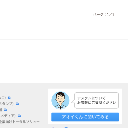
ページ：
1
／
1
ハコ）
スタンプ）
場
bメディア）
アオイくんに聞いてみる
企業向けトータルソリュー