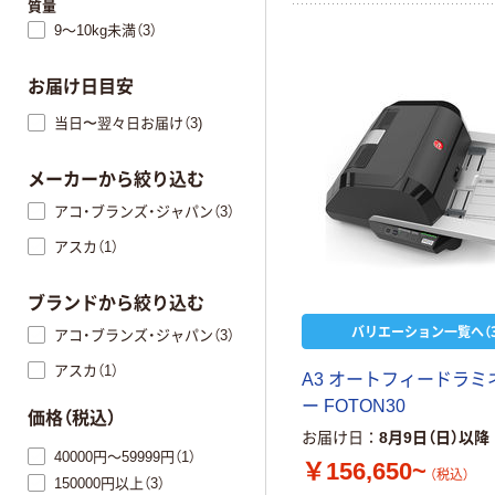
質量
9～10kg未満（3）
お届け日目安
当日〜翌々日お届け（3)
メーカーから絞り込む
アコ・ブランズ・ジャパン（3）
アスカ（1）
ブランドから絞り込む
バリエーション一覧へ（3
アコ・ブランズ・ジャパン（3）
アスカ（1）
A3 オートフィードラミ
ー FOTON30
価格（税込）
お届け日
8月9日（日）以降
40000円～59999円（1）
￥156,650~
（税込）
150000円以上（3）