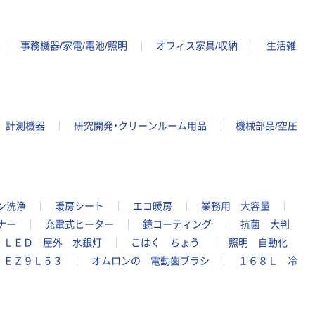
事務機器/家電/電池/照明
オフィス家具/収納
生活雑
計測機器
研究開発・クリーンルーム用品
機械部品/空圧
ン洗浄
暖房シート
エコ暖房
業務用 大容量
ナー
充電式ヒーター
鏡コーティング
抗菌 大判
ＬＥＤ 屋外 水銀灯
こはく ちょう
照明 自動化
ＥＺ９Ｌ５３
オムロンの 電動歯ブラシ
１６８Ｌ 冷