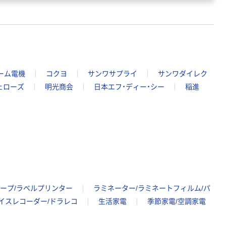
ーム電機
コクヨ
サンワサプライ
サンワダイレク
ェローズ
明光商会
日本エフ・ディー・シー
稲進
テープ/ラベルプリンター
ラミネーター/ラミネートフィルム/パ
ボイスレコーダー/ドラレコ
生活家電
季節家電/空調家電