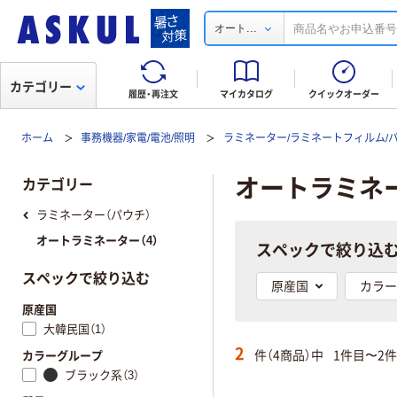
...
オート
カテゴリー
履歴・再注文
マイカタログ
クイックオーダー
ホーム
事務機器/家電/電池/照明
ラミネーター/ラミネートフィルム/
オートラミネ
カテゴリー
ラミネーター（パウチ）
オートラミネーター（4）
スペックで絞り込
スペックで絞り込む
原産国
カラー
原産国
大韓民国（1）
2
件（4商品）中
1件目〜2
カラーグループ
ブラック系（3）