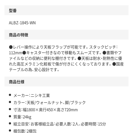
型番
ALBZ-1845-WN
商品の特徴
●レバー操作により天板フラップが可能です。スタックピッチ：
112mm●キャスター付きなので移動もスムーズです。●書類やフ
ァイルなどの収納に便利な棚付きです。●天板は耐水・耐熱性に優
れた高圧メラミン化粧板で傷が付きにくくなっております。●国産
テーブルの為、安心設計です。
商品仕様
メーカー：ニシキ工業
カラー：天板/ウォールナット、脚/ブラック
寸法：幅1800×奥行450×高さ720mm
質量：24kg
組立目安：お客様組立品：必要人数：2人、必要時間：15分
梱包数：2梱包