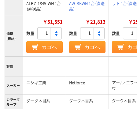
ALBZ-1845-WN 1台
AW-BKWN 1台（直送
ット 1台（直送
（直送品）
品）
￥51,551
￥21,813
￥25
数量
数量
数量
価格
(税込)
カゴへ
カゴへ
カ
評価
ニシキ工業
Netforce
アール・エフ
メーカー
ワ
カラーグ
ダーク木目系
ダーク木目系
ダーク木目系
ループ
キャスタ
キャスター付き
キャスター付き
キャスター付
ー
24kg
21kg
質量