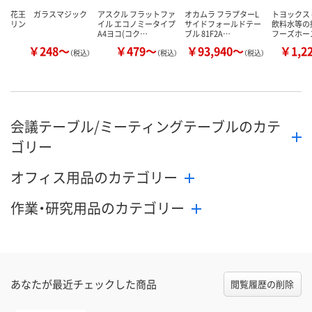
花王 ガラスマジック
アスクル フラットファ
オカムラ フラプターL
トヨックス
リン
イル エコノミータイプ
サイドフォールドテー
飲料水等の
A4ヨコ(コク…
ブル 81F2A…
フーズホース
￥248～
￥479～
￥93,940～
￥1,2
（税込）
（税込）
（税込）
会議テーブル/ミーティングテーブルのカテ
ゴリー
オフィス用品のカテゴリー
作業・研究用品のカテゴリー
あなたが最近チェックした商品
閲覧履歴の削除