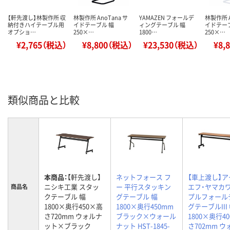
【軒先渡し】林製作所 収
林製作所 AnoTana サ
YAMAZEN フォールデ
林製作所 A
納付きハイテーブル用
イドテーブル 幅
ィングテーブル 幅
イドテー
オプショ…
250×…
1800…
250×…
¥2,765（税込）
¥8,800（税込）
¥23,530（税込）
¥8,
類似商品と比較
本商品：
【軒先渡し】
ネットフォース フ
【車上渡し】ア
ニシキ工業 スタッ
ー 平行スタッキン
エフ・ヤマカワ
商品名
クテーブル 幅
グテーブル 幅
プルフォール
1800×奥行450×高
1800×奥行450mm
グテーブルIII
さ720mm ウォルナ
ブラック×ウォール
1800×奥行4
ット×ブラック
ナット HST-1845-
さ702mm 