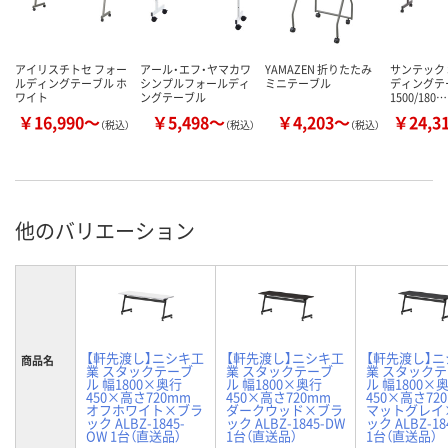
アイリスチトセ フォー
アール・エフ・ヤマカワ
YAMAZEN 折りたたみ
サンテック 
ルディングテーブル ホ
シンプルフォールディ
ミニテーブル
ディングテ
ワイト
ングテーブル
1500/180…
￥16,990～
￥5,498～
￥4,203～
￥24,3
（税込）
（税込）
（税込）
他のバリエーション
【軒先渡し】ニシキ工
【軒先渡し】ニシキ工
【軒先渡し】
商品名
業 スタックテーブ
業 スタックテーブ
業 スタック
ル 幅1800×奥行
ル 幅1800×奥行
ル 幅1800×
450×高さ720mm
450×高さ720mm
450×高さ72
オフホワイト×ブラ
ダークウッド×ブラ
マットグレイ
ック ALBZ-1845-
ック ALBZ-1845-DW
ック ALBZ-18
OW 1台（直送品）
1台（直送品）
1台（直送品）