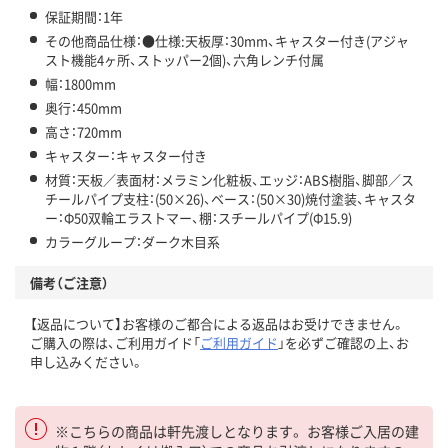
保証期間：1年
その他商品仕様：●仕様:天板厚：30mm、キャスター付き(アジャ
スト機能4ヶ所、ストッパー2個)、六角レンチ付属
幅：1800mm
奥行：450mm
高さ：720mm
キャスター：キャスター付き
材質：天板／表面材：メラミン化粧板、エッジ：ABS樹脂、脚部／ス
チールパイプ支柱：(50×26)、ベース：(50×30)焼付塗装、キャスタ
ー：Φ50双輪エラストマー、棚：スチールパイプ(Φ15.9)
カラーグループ：ダーク木目系
備考（ご注意）
【返品について】お客様のご都合による返品はお受けできません。
ご購入の際は、ご利用ガイド「
ご利用ガイド
」を必ずご確認の上、お
申し込みください。
※こちらの商品は軒先渡しとなります。 お客様ご入居の建