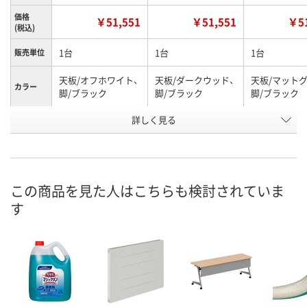
価格
￥51,551
￥51,551
￥51
(税込)
1台
1台
1台
販売単位
天板/オフホワイト、
天板/ダークウッド、
天板/マットグ
カラー
脚/ブラック
脚/ブラック
脚/ブラック
お申込番
詳しく見る
AJE6787
AJE6785
AJE6786
号
直送品
直送品
直送品
在庫
9月9日（水）まで
9月9日（水）まで
9月9日（水）ま
お届け日
この商品を見た人はこちらも検討されていま
す
数量
数量
数量
カゴへ
カゴへ
カ