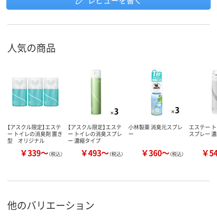
レビューを書く
人気の商品
【アスクル限定】エステ
【アスクル限定】エステ
小林製薬 消臭元スプレ
エステー 
ー トイレの消臭剤 置き
ー トイレの消臭スプレ
ー
スプレー 
型 オリジナル
ー 濃縮タイプ
￥339～
￥493～
￥360～
￥5
（税込）
（税込）
（税込）
他のバリエーション