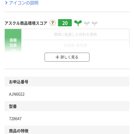
アイコンの説明
20
アスクル商品環境スコア
環境に配慮した材料を使用
容器
包装
省資源・無包装
分別・リサイクルしやすい設計
詳しく見る
環境に配慮した材料を使用
商品
お申込番号
本体
省資源・省エネ・節水
AJN6022
分別・リサイクルしやすい設計
型番
独自の回収スキームがある
仕組
728647
アスクルで資源循環している
商品の特徴
温室効果ガスなどの削減