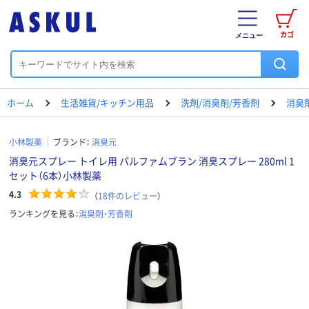
カゴ
メニュー
ホーム
生活雑貨/キッチン用品
洗剤/消臭剤/芳香剤
消臭
小林製薬
ブランド：
消臭元
消臭元スプレー トイレ用 パルファムブラン 消臭スプレー 280ml 1
セット（6本）小林製薬
4.3
（
18
件のレビュー
）
ランキングを見る：
消臭剤・芳香剤