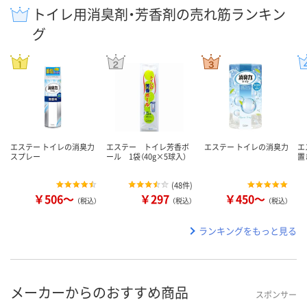
トイレ用消臭剤・芳香剤の売れ筋ランキン
グ
エステー トイレの消臭力
エステー トイレ芳香ボ
エステー トイレの消臭力
エ
スプレー
ール 1袋（40g×5球入）
置
(
48件
)
￥506～
￥297
￥450～
（税込）
（税込）
（税込）
ランキングをもっと見る
メーカーからのおすすめ商品
スポンサー