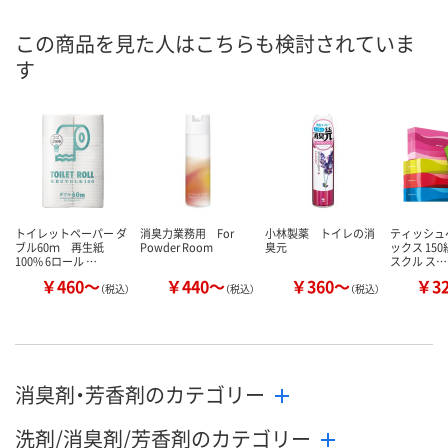
AW41237
AER4546
AER4549
号
この商品を見た人はこちらも検討されていま
入荷待ち
あり
あり
在庫
す
8月11日（火）
8月11日（火）
お届け日
数量
数量
お取り扱い終了しま
した
カゴへ
カ
トイレットペーパー ダ
消臭力業務用 For
小林製薬 トイレの消
ティッシュ
ブル60ｍ 再生紙
Powder Room
臭元
ックス 150
100% 6ロール …
スクル ス…
￥460～
￥440～
￥360～
￥3
（税込）
（税込）
（税込）
消臭剤・芳香剤のカテゴリー
洗剤/消臭剤/芳香剤のカテゴリー