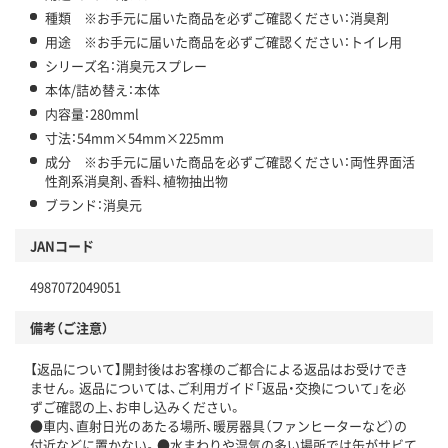
種類 ※お手元に届いた商品を必ずご確認ください：消臭剤
用途 ※お手元に届いた商品を必ずご確認ください：トイレ用
シリーズ名：消臭元スプレー
本体/詰め替え：本体
内容量：280mml
寸法：54mm×54mm×225mm
成分 ※お手元に届いた商品を必ずご確認ください：両性界面活
性剤系消臭剤、香料、植物抽出物
ブランド：消臭元
JANコード
4987072049051
備考（ご注意）
【返品について】開封後はお客様のご都合による返品はお受けでき
ません。返品については、ご利用ガイド「返品・交換について」を必
ずご確認の上、お申し込みください。
●車内、直射日光のあたる場所、暖房器具（ファンヒーターなど）の
付近などに置かない。●水まわりや湿気の多い場所では缶がサビて