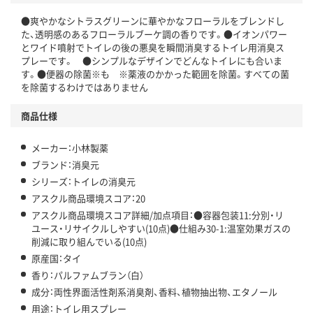
●爽やかなシトラスグリーンに華やかなフローラルをブレンドし
この商品の環境配慮ポイントです。下記商品詳細「
た、透明感のあるフローラルブーケ調の香りです。●イオンパワー
アスクル商品環境スコア詳細／加点項目
」で確認できます。
とワイド噴射でトイレの後の悪臭を瞬間消臭するトイレ用消臭ス
プレーです。 ●シンプルなデザインでどんなトイレにも合いま
す。●便器の除菌※も ※薬液のかかった範囲を除菌。すべての菌
を除菌するわけではありません
商品仕様
メーカー：小林製薬
ブランド：消臭元
シリーズ：トイレの消臭元
アスクル商品環境スコア：20
アスクル商品環境スコア詳細/加点項目：●容器包装11:分別・リ
ユース・リサイクルしやすい(10点)●仕組み30-1:温室効果ガスの
削減に取り組んでいる(10点)
原産国：タイ
香り：パルファムブラン（白）
成分：両性界面活性剤系消臭剤、香料、植物抽出物、エタノール
用途：トイレ用スプレー