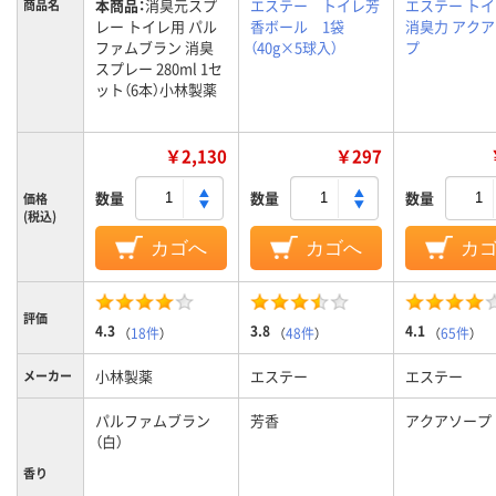
本商品：
消臭元スプ
エステー トイレ芳
エステー ト
商品名
レー トイレ用 パル
香ボール 1袋
消臭力 アク
ファムブラン 消臭
（40g×5球入）
プ
スプレー 280ml 1セ
ット（6本）小林製薬
￥2,130
￥297
数量
数量
数量
価格
(税込)
カゴへ
カゴへ
カ
評価
4.3
3.8
4.1
（
18件
）
（
48件
）
（
65件
）
小林製薬
エステー
エステー
メーカー
パルファムブラン
芳香
アクアソープ
（白）
香り