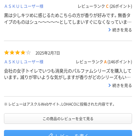
ＡＳＫＵＬユーザー様
レビューランク
C
(26ポイント)
黒は少しキツめに感じるためこちらの方が香りが好みです。無香タ
イプのものはシュ～～～～～としてしまいすぐになくなっていまし
たが、便器にシュ 空間にシュくらいで十分なのでとてもコスパが
続きを見る
いいです。
2025年2月7日
ＡＳＫＵＬユーザー様
レビューランク
A
(146ポイント)
会社の女子トイレでいつも消臭元のパルファムシリーズを購入して
います。減りが早いような気がしますが香りがどのシリーズもいい
ので季節ごとに限定の香りがあるといいなーって思います。
続きを見る
※
レビューはアスクルWebサイト、LOHACOに投稿された内容です。
この商品のレビューを全て見る