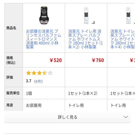
商品名
お部屋の消臭元 プ
消臭元 トイレ用 消
消臭元 トイレ
リンセスパルファム
臭スプレー パルフ
臭スプレー 
スィートロマンス
ァム ホワイトムス
ァム ホワイ
消臭剤 400ml 小林
ク 280ml 1セット（1
ク 280ml 1
製薬
本×2） 小林製薬
本×4） 小林
価格
￥520
￥760
￥1
(税込)
評価
3.7
（
4件
）
1個
1セット（1本×2）
1セット（1本×
販売単位
お部屋用
トイレ用
トイレ用
用途
詳しく見る
スィートロマンス
ホワイトムスク
ホワイトムス
香り
お申込番