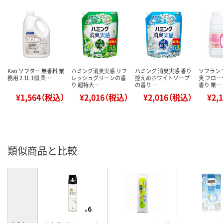
Kao ソフター 無香料 業
ハミング消臭実感 リフ
ハミング 消臭実感 香り
ソフラン
務用 2.1L 1個 柔…
レッシュグリーンの香
控えめホワイトソープ
臭 フロ
り 超特大…
の香り …
香り 業…
¥1,564（税込）
¥2,016（税込）
¥2,016（税込）
¥2,
類似商品と比較