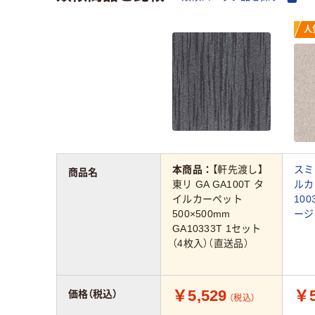
人
本商品：
【軒先渡し】
スミ
商品名
東リ GA GA100T タ
ルカ
イルカーペット
100
500×500mm
ージ
GA10333T 1セット
（4枚入）（直送品）
￥5,529
￥5
価格（税込）
（税込）