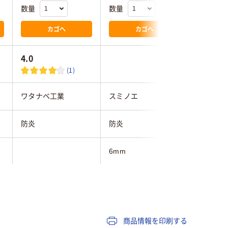
数量
数量
数量
カゴへ
カゴへ
4.0
(1)
ワタナベ工業
スミノエ
スミノエ
防炎
防炎
滑り止め
6mm
11mm
500mm
430mm
500mm
500mm
商品情報を印刷する