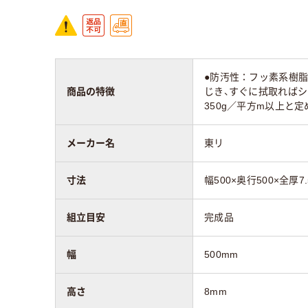
●防汚性：フッ素系樹
商品の特徴
じき、すぐに拭取ればシ
350g／平方m以上と
メーカー名
東リ
寸法
幅500×奥行500×全厚7
組立目安
完成品
幅
500mm
高さ
8mm