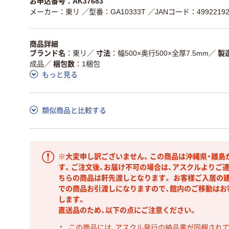
お申込番号：AK37683
メーカー：東リ
／型番：GA10333T
／JANコード：49922192
商品詳細
ブランド名
東リ
／
寸法
幅500×奥行500×全厚7.5mm
／
製
成品
／
梱包数
1梱包
もっと見る
類似商品と比較する
※大変申し訳ございません。この商品は沖縄県・離島
す。ご注文後、お届け不可の場合は、アスクルよりご
ちらの商品は軒先渡しとなります。 お客様ご入居の建
での商品お引渡しになりますので、館内のご移動はお
します。
直送品のため、以下の点にご注意ください。
この商品には、アスクル発行の納品書が同梱され