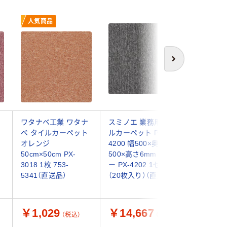
人気商品
次へ
イ
ワタナベ工業 ワタナ
スミノエ 業務用タイ
スミノエ 
ベ タイルカーペット
ルカーペット PX-
ロッカク
オレンジ
4200 幅500×奥行
ルカーペ
50cm×50cm PX-
500×高さ6mm グレ
音 R-50
3018 1枚 753-
ー PX-4202 1セット
さ500m
5341（直送品）
（20枚入り）（直送品）
1セット（
送品）
￥1,029
￥14,667
￥7,8
（税込）
（税込）