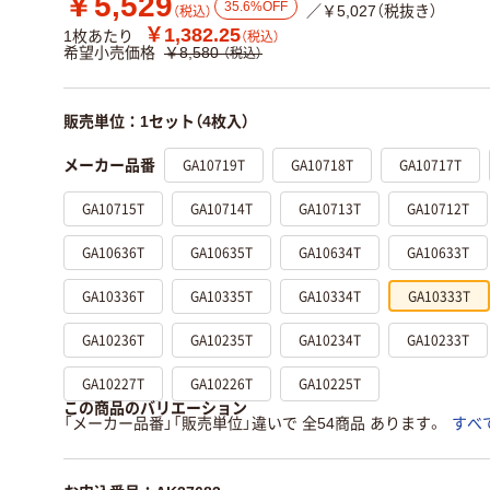
￥5,529
35.6%OFF
／￥5,027（税抜き）
（税込）
￥1,382.25
1枚あたり
（税込）
希望小売価格
￥8,580
（税込）
販売単位：1セット（4枚入）
GA10719T
GA10718T
GA10717T
メーカー品番
GA10715T
GA10714T
GA10713T
GA10712T
GA10636T
GA10635T
GA10634T
GA10633T
GA10336T
GA10335T
GA10334T
GA10333T
GA10236T
GA10235T
GA10234T
GA10233T
GA10227T
GA10226T
GA10225T
この商品のバリエーション
「メーカー品番」「販売単位」違いで 全54商品 あります。
すべ