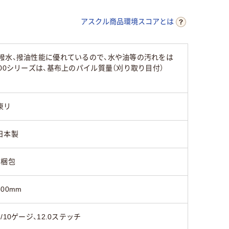
アスクル商品環境スコアとは
撥水、撥油性能に優れているので、水や油等の汚れをは
00シリーズは、基布上のパイル質量（刈り取り目付）
東リ
日本製
1梱包
500mm
1/10ゲージ、12.0ステッチ