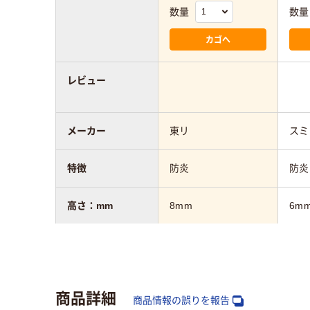
数量
数量
カゴへ
レビュー
メーカー
東リ
スミ
特徴
防炎
防炎
高さ：mm
8mm
6m
幅：mm
500mm
500
奥行：mm
500mm
500
商品詳細
商品情報の誤りを報告