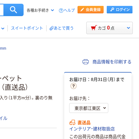
ヘルプ
各種お手続き
0
スイートポイント
あとで買う
カゴ
点
0mm
商品情報を印刷する
カーペット
お届け日：8月31日（月）まで
入）（直送品）
り（1平方m分）。裏のり無
お届け先：
イル
直送品
インテリア・建材取扱店
この出荷元の商品は商品代金