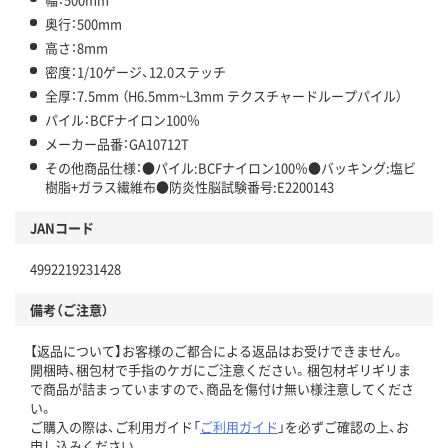
奥行：500mm
高さ：8mm
密度：1/10ゲージ、12.0ステッチ
全厚：7.5mm （H6.5mm~L3mm テクスチャードループパイル）
パイル：BCFナイロン100％
メーカー品番：GA10712T
その他商品仕様：●パイル:BCFナイロン100％●バッキング:塩ビ
樹脂+ガラス繊維布●防炎性脳試験番号:E2200143
JANコード
4992219231428
備考（ご注意）
【返品について】お客様のご都合による返品はお受けできません。
開梱時、梱包材で手指のケガにご注意ください。梱包材ギリギリま
で商品が詰まっていますので、商品を傷付け無い様注意してくださ
い。
ご購入の際は、ご利用ガイド「
ご利用ガイド
」を必ずご確認の上、お
申し込みください。