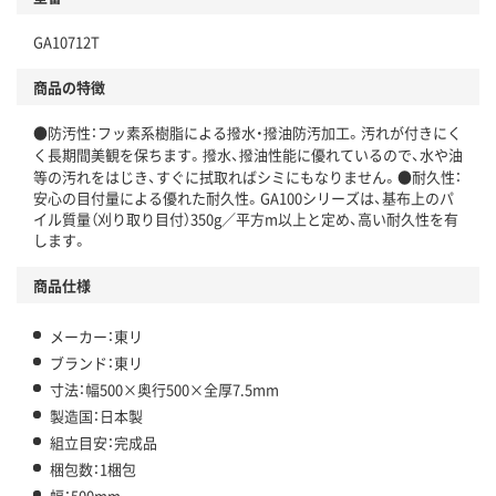
GA10712T
商品の特徴
●防汚性：フッ素系樹脂による撥水・撥油防汚加工。汚れが付きにく
く長期間美観を保ちます。撥水、撥油性能に優れているので、水や油
等の汚れをはじき、すぐに拭取ればシミにもなりません。●耐久性：
安心の目付量による優れた耐久性。GA100シリーズは、基布上のパ
イル質量（刈り取り目付）350g／平方m以上と定め、高い耐久性を有
します。
商品仕様
メーカー：東リ
ブランド：東リ
寸法：幅500×奥行500×全厚7.5mm
製造国：日本製
組立目安：完成品
梱包数：1梱包
幅：500mm