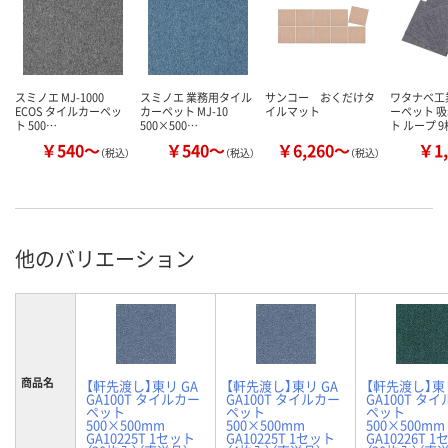
スミノエ MJ-1000
スミノエ 業務用タイル
サンコー おくだけタ
ワタナベ工
ECOS タイルカーペッ
カーペット MJ-10
イルマット
ーペット 
ト 500…
500×500…
ト ループ 
￥540～
￥540～
￥6,260～
￥1,
（税込）
（税込）
（税込）
他のバリエーション
商品名
【軒先渡し】東リ GA
【軒先渡し】東リ GA
【軒先渡し】東リ
GA100T タイルカー
GA100T タイルカー
GA100T タ
ペット
ペット
ペット
500×500mm
500×500mm
500×500mm
GA10225T 1セット
GA10225T 1セット
GA10226T 