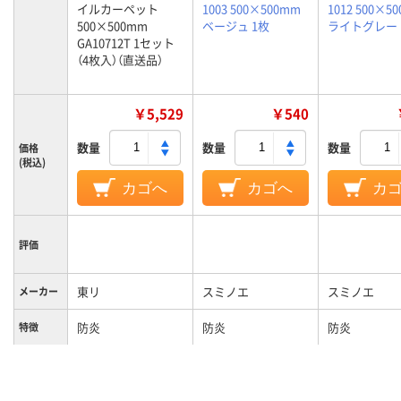
イルカーペット
1003 500×500mm
1012 500×5
500×500mm
ベージュ 1枚
ライトグレー 
GA10712T 1セット
（4枚入）（直送品）
￥5,529
￥540
数量
数量
数量
価格
(税込)
カゴへ
カゴへ
カ
評価
東リ
スミノエ
スミノエ
メーカー
防炎
防炎
防炎
特徴