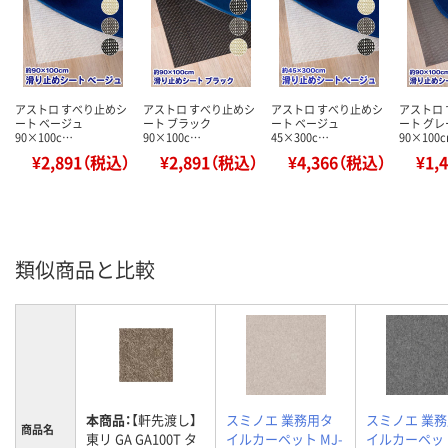
アストロ すべり止めシ
アストロ すべり止めシ
アストロ すべり止めシ
アストロ
ート ベージュ
ート ブラック
ート ベージュ
ート グレ
90×100c…
90×100c…
45×300c…
90×100
¥2,891（税込）
¥2,891（税込）
¥4,366（税込）
¥1,
類似商品と比較
本商品：
【軒先渡し】
スミノエ 業務用タ
スミノエ 業
商品名
東リ GA GA100T タ
イルカーペット MJ-
イルカーペット