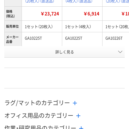
（20枚入）（直送品）
（4枚入）（直送品）
（20枚入）（直
価格
￥23,724
￥6,914
￥18
(税込)
1セット（20枚入）
1セット（4枚入）
1セット（20枚
販売単位
メーカー
GA10225T
GA10225T
GA10226T
品番
お申込番
詳しく見る
AK35641
AK38456
AK37348
号
直送品
直送品
直送品
在庫
9月1日（火）まで
9月1日（火）まで
9月1日（火）ま
お届け日
数量
数量
数量
ラグ/マットのカテゴリー
カゴへ
カゴへ
カ
オフィス用品のカテゴリー
作業・研究用品のカテゴリー