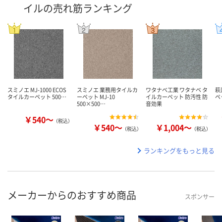
イルの売れ筋ランキング
スミノエ MJ-1000 ECOS
スミノエ 業務用タイルカ
ワタナベ工業 ワタナベ タ
萩
タイルカーペット 500…
ーペット MJ-10
イルカーペット 防汚性 防
ペ
500×500…
音効果
￥540～
（税込）
￥540～
￥1,004～
（税込）
（税込）
ランキングをもっと見る
メーカーからのおすすめ商品
スポンサー