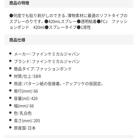
商品の特徴
●何度でも貼り剥がしのできる、薄物素材に最適のソフトタイプの
スプレーのりです。●420mLスプレー●透明粘着●FCJ ファッシ
ョンボンド 420ml●スプレータイプ●1液性
商品仕様
メーカー：ファインケミカルジャパン
ブランド：ファインケミカルジャパン
商品タイプ：ファッションボンド
材質/仕上：SBR
用途：パターン紙の仮接着。・アップリケの仮固定。
奥行(mm)：66
容量(ml)：420
幅(mm)：66
色：乳白色
高さ(mm)：205
原産国：日本