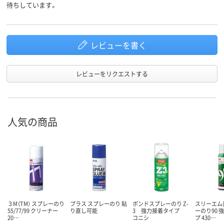
待ちしています。
レビューを書く
レビューをリクエストする
人気の商品
３M（TM） スプレーのり
プラス スプレーのり 貼
ボンドスプレーのり Z-
スリーエム(
55/77/99 クリーナー
り直し可能
3 強力接着タイプ
ーのり90 
20…
コニシ
プ 430…