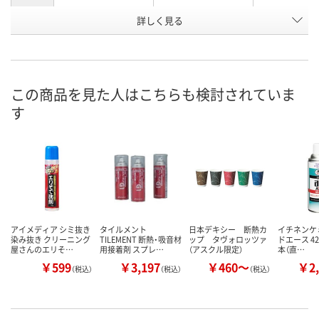
お申込番
詳しく見る
AK54156
AK77532
AK75896
号
直送品
直送品
直送品
在庫
8月26日（水）まで
8月26日（水）まで
8月26日（水）
お届け日
この商品を見た人はこちらも検討されていま
す
数量
数量
数量
カゴへ
カゴへ
カ
アイメディア シミ抜き
タイルメント
日本デキシー 断熱カ
イチネンケ
染み抜き クリーニング
TILEMENT 断熱・吸音材
ップ タヴォロッツァ
ドエース 420
屋さんのエリそ…
用接着剤 スプレ…
（アスクル限定）
本（直…
￥599
￥3,197
￥460～
￥2,
（税込）
（税込）
（税込）