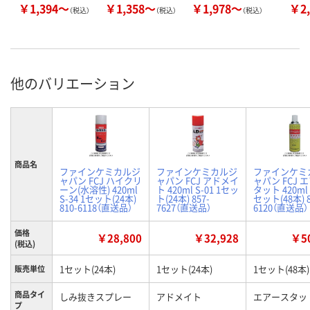
￥1,394～
￥1,358～
￥1,978～
￥2,
（税込）
（税込）
（税込）
他のバリエーション
商品名
ファインケミカルジ
ファインケミカルジ
ファインケミ
ャパン FCJ ハイクリ
ャパン FCJ アドメイ
ャパン FCJ 
ーン(水溶性) 420ml
ト 420ml S-01 1セッ
タット 420ml S
S-34 1セット(24本)
ト(24本) 857-
セット(48本) 8
810-6118（直送品）
7627（直送品）
6120（直送品）
価格
￥28,800
￥32,928
￥50
(税込)
1セット(24本)
1セット(24本)
1セット(48本)
販売単位
商品タイ
しみ抜きスプレー
アドメイト
エアースタッ
プ