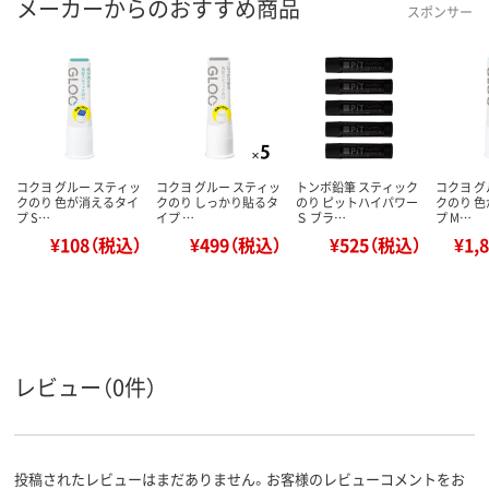
メーカーからのおすすめ商品
スポンサー
コクヨ グルー スティッ
コクヨ グルー スティッ
トンボ鉛筆 スティック
コクヨ グ
クのり 色が消えるタイ
クのり しっかり貼るタ
のり ピットハイパワー
クのり 
プ S…
イプ …
Ｓ ブラ…
プ M…
¥108（税込）
¥499（税込）
¥525（税込）
¥1,
レビュー（0件）
投稿されたレビューはまだありません。お客様のレビューコメントをお