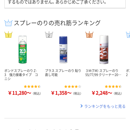
するものではありません。あらかじめご了承ください。
スプレーのりの売れ筋ランキング
ボンドスプレーのり Z-
プラス スプレーのり 貼り
３M（TM） スプレーのり
ボ
3 強力接着タイプ コ
直し可能
55/77/99 クリーナー20…
2
ニシ
￥11,280～
￥1,358～
￥2,248～
（税込）
（税込）
（税込）
ランキングをもっと見る