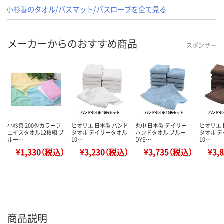
小杉善のタオル/バスマット/バスローブを全て見る
メーカーからのおすすめ商品
スポンサー
小杉善 200匁カラーフ
ヒオリエ 日本製 ハンド
丸中 日本製 デイリー
ヒオリエ 
ェイスタオル12枚組 ブ
タオル デイリータオル
ハンドタオル ブルー
タオル 
ルー…
10…
DYS…
10…
¥1,330（税込）
¥3,230（税込）
¥3,735（税込）
¥3,
商品説明