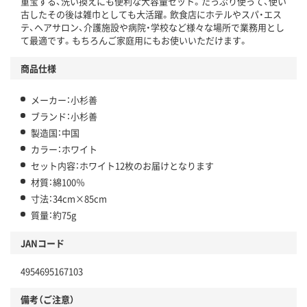
重宝する、洗い換えにも便利な大容量セット。たっぷり使って、使い
古したその後は雑巾としても大活躍。飲食店にホテルやスパ・エス
テ、ヘアサロン、介護施設や病院・学校など様々な場所で業務用とし
て最適です。もちろんご家庭用にもお使いいただけます。
商品仕様
メーカー：小杉善
ブランド：小杉善
製造国：中国
カラー：ホワイト
セット内容：ホワイト12枚のお届けとなります
材質：綿100％
寸法：34cm×85cm
質量：約75g
JANコード
4954695167103
備考（ご注意）