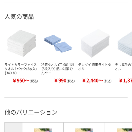
人気の商品
ライトカラーフェイス
冷感タオル CT-001 1袋
テンダイ 徳用ライトタ
少し厚手の
タオル 1パック(5枚入)
（5枚入り） 熱中対策 ひ
オル
オル
【34Ｘ80…
んや…
￥950～
￥990
￥2,440～
￥1,3
（税込）
（税込）
（税込）
他のバリエーション