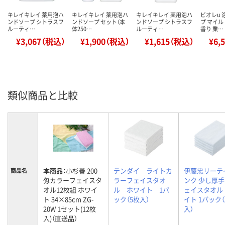
キレイキレイ 薬用泡ハ
キレイキレイ 薬用泡ハ
キレイキレイ 薬用泡ハ
ビオレu
ンドソープ シトラスフ
ンドソープ セット（本
ンドソープ シトラスフ
プ マイ
ルーティ…
体250…
ルーティ…
香り 業…
¥3,067（税込）
¥1,900（税込）
¥1,615（税込）
¥6,
類似商品と比較
本商品：
小杉善 200
テンダイ ライトカ
伊藤忠リーテ
商品名
匁カラーフェイスタ
ラーフェイスタオ
ンク 少し厚
オル12枚組 ホワイ
ル ホワイト 1パ
ェイスタオル
ト 34×85cm ZG-
ック（5枚入）
イト 1パック（
20W 1セット(12枚
入）
入)（直送品）