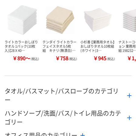
販売停止中で
カゴへ
カゴへ
ライトカラーおしぼり
テンダイ ライトカラー
小杉善 【業務用タオル】
ナストーコ
タオル 1パック(10枚
フェイスタオル5枚
おしぼりタオル10枚組
ョン 業務用
入)【28Ｘ40…
組 キナリ（無漂白）…
(ホワイト)3…
組 198232
￥890～
￥758
￥945
￥1,
（税込）
（税込）
（税込）
タオル/バスマット/バスローブのカテゴリ
ー
ハンドソープ/洗面/バス/トイレ用品のカテ
ゴリー
オフィス用品のカテゴリー