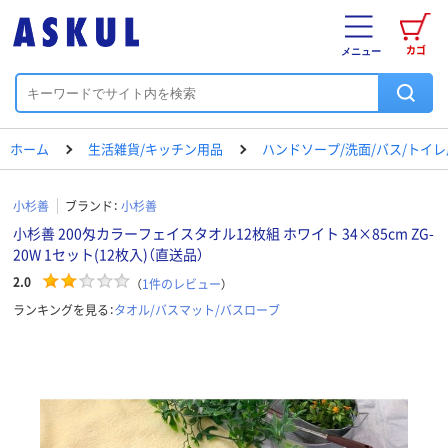
カゴ
メニュー
ホーム
生活雑貨/キッチン用品
ハンドソープ/洗面/バス/トイ
小杉善
ブランド：
小杉善
小杉善 200匁カラーフェイスタオル12枚組 ホワイト 34×85cm ZG-
20W 1セット(12枚入)（直送品）
2.0
（
1
件のレビュー
）
ランキングを見る：
タオル/バスマット/バスローブ