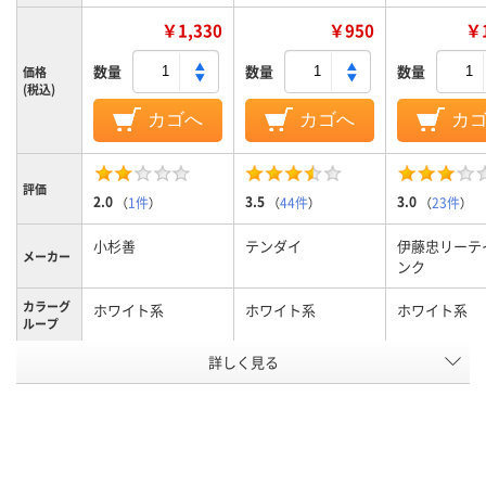
￥1,330
￥950
￥1
数量
数量
数量
価格
(税込)
カゴへ
カゴへ
カ
評価
2.0
3.5
3.0
（
1件
）
（
44件
）
（
23件
）
小杉善
テンダイ
伊藤忠リーテ
メーカー
ンク
カラーグ
ホワイト系
ホワイト系
ホワイト系
ループ
詳しく見る
綿100％
綿100%
材質
アスクル
商品環境
15
25
スコア