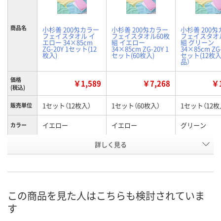
商品名
小杉善 200匁カラー
小杉善 200匁カラー
小杉善 200
フェイスタオル イ
フェイスタオル60枚
フェイスタオ
エロー 34×85cm
組 イエロー
組 グリーン
ZG-20Y 1セット(12
34×85cm ZG-20Y 1
34×85cm ZG-
枚入)
セット(60枚入)
セット(12枚入
品）
価格
￥1,589
￥7,268
￥1
(税込)
1セット（12枚入）
1セット（60枚入）
1セット（12枚
販売単位
イエロー
イエロー
グリーン
カラー
お申込番
詳しく見る
AK99531
AK96176
AK99073
号
あり
1点
直送品
在庫
8月8日（土）
8月8日（土）
お届け日
この商品を見た人はこちらも検討されていま
す
数量
数量
メーカー都合