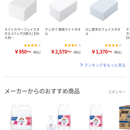
ライトカラーフェイスタ
テンダイ 徳用ライトタオ
少し厚手のフェイスタオ
テ
オル 1パック(5枚入) 【34
ル
ル
タ
Ｘ80…
【
￥950～
￥2,570～
￥1,370～
（税込）
（税込）
（税込）
ランキングをもっと見る
メーカーからのおすすめ商品
スポンサー