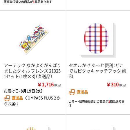
販売単位違いの商品が
3
商品あります
アーテック なかよくがんばり
タオルかけ あっと便利！どこ
ましたタオル フレンズ 21925
でもピタッキャッチフック 創
1セット(1枚×3)（直送品）
和
￥1,716
￥310
（税込）
（税込）
お届け日：
8月19日（水）
直送品
直送品
COMPASS PLUS２か
カラー・販売単位違いの商品が
3
商品ありま
らお届け
す