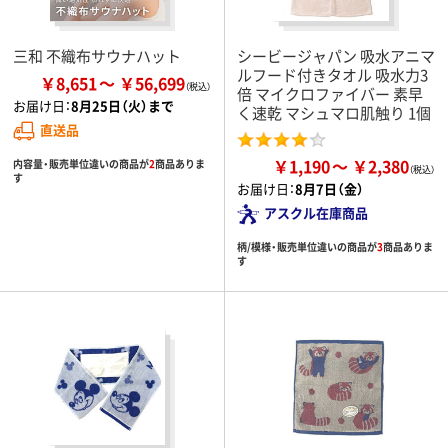
三和 不織布サウナハット
シービージャパン 吸水アニマ
ルフード付きタオル 吸水力3
￥8,651
￥56,699
倍 マイクロファイバー 素早
お届け日：
8月25日（火）まで
く速乾 マシュマロ肌触り 1個
直送品
￥1,190
￥2,380
内容量・販売単位違いの商品が
2
商品ありま
す
お届け日：
8月7日（金）
アスクル在庫商品
柄/模様・販売単位違いの商品が
3
商品ありま
す