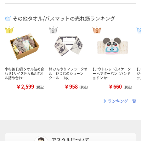
その他タオル/バスマットの売れ筋ランキング
小杉善 【B品タオル詰め合
林 ひんやりマフラータオ
【アウトレット】スケータ
【
わせ】サイズ色々B品タオ
ル ひつじのショーン
ー ヘアターバン 【ハンギ
ジ
ル詰め合わ…
クール 1枚
ョドン か…
ッ
￥2,599
￥958
￥660
（税込）
（税込）
（税込）
ランキング一覧
アスクルについて