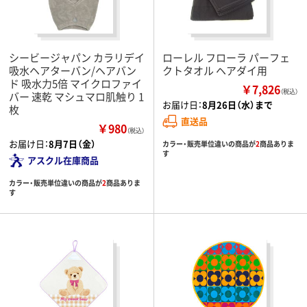
シービージャパン カラリデイ
ローレル フローラ パーフェ
吸水ヘアターバン/ヘアバン
クトタオル ヘアダイ用
ド 吸水力5倍 マイクロファイ
￥7,826
（税込）
バー 速乾 マシュマロ肌触り 1
お届け日：
8月26日（水）まで
枚
直送品
￥980
（税込）
お届け日：
8月7日（金）
カラー・販売単位違いの商品が
2
商品ありま
す
アスクル在庫商品
カラー・販売単位違いの商品が
2
商品ありま
す