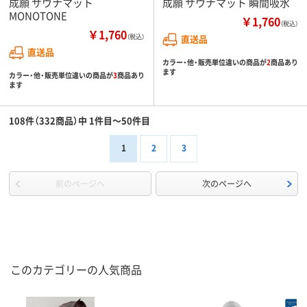
成願 サウナマット
成願 サウナマット 瞬間吸水
MONOTONE
￥1,760
（税込）
￥1,760
（税込）
直送品
直送品
カラー・他・販売単位違いの商品が
2
商品あり
ます
カラー・他・販売単位違いの商品が
3
商品あり
ます
108件（332商品）中 1件目～50件目
1
2
3
前のページへ
次のページへ
このカテゴリーの人気商品