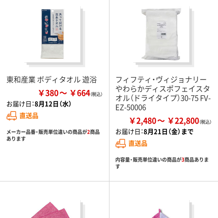
東和産業 ボディタオル 遊浴
フィフティ・ヴィジョナリー
やわらかディスポフェイスタ
￥380
￥664
オル（ドライタイプ）30-75 FV-
お届け日：
8月12日（水）
EZ-50006
直送品
￥2,480
￥22,800
お届け日：
8月21日（金）まで
メーカー品番・販売単位違いの商品が
2
商品
あります
直送品
内容量・販売単位違いの商品が
3
商品ありま
す