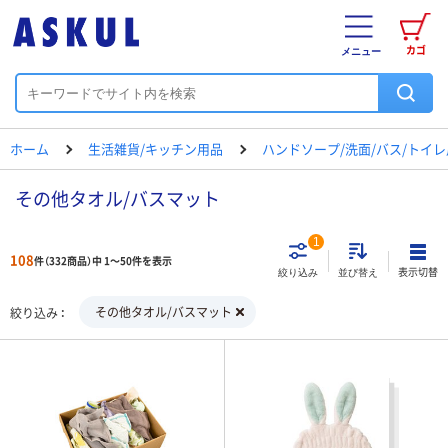
カゴ
メニュー
ホーム
生活雑貨/キッチン用品
ハンドソープ/洗面/バス/トイ
その他タオル/バスマット
1
108
件（332商品）中 1～50件を表示
表示切替
絞り込み
並び替え
その他タオル/バスマット
絞り込み