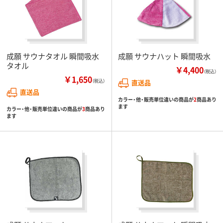
成願 サウナタオル 瞬間吸水
成願 サウナハット 瞬間吸水
タオル
￥4,400
（税込）
￥1,650
（税込）
直送品
直送品
カラー・他・販売単位違いの商品が
2
商品あり
ます
カラー・他・販売単位違いの商品が
3
商品あり
ます