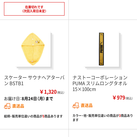
在庫切れです
（次回入荷日未定）
スケーター サウナヘアターバ
ナストーコーポレーション
ン BSTB1
PUMA スリムロングタオル
15×100cm
￥1,320
（税込）
￥979
お届け日：
8月24日（月）まで
（税込）
直送品
直送品
カラー・他・販売単位違いの商品が
3
商品あり
絵柄・販売単位違いの商品が
5
商品あります
ます