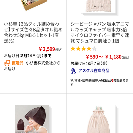
小杉善 【B品タオル詰め合わ
シービージャパン 吸水アニマ
せ】サイズ色々B品タオル詰め
ルキッズキャップ 吸水力3倍
合わせ5kg MB-5 1セット（直
マイクロファイバー 素早く速
送品）
乾 マシュマロ肌触り 1個
￥2,599
（税込）
お届け日：
8月24日（月）まで
￥590
￥1,180
直送品
小杉善株式会社から
お届け日：
8月7日（金）
お届け
アスクル在庫商品
柄/模様・販売単位違いの商品が
5
商品ありま
す