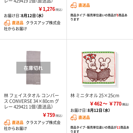
レー 429419 1個（直送品）
直送品
￥1,276
（税込）
お届け日：
8月12日（水）
商品タイプ・販売単位違いの商品が
5
商品あ
ります
直送品
クラスアップ株式会
社からお届け
林 フェイスタオル コンバー
林 ミニタオル 25×25cm
ス CONVERSE 34×80cm グ
￥462
￥770
レー 429421 1個（直送品）
お届け日：
8月12日（水）
￥759
（税込）
直送品
直送品
クラスアップ株式会
商品タイプ・販売単位違いの商品が
11
商品あ
社からお届け
ります