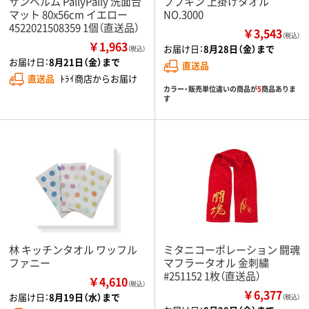
サンベルム PallyPally 洗面台
ププキン 上掛けタオル
マット 80x56cm イエロー
NO.3000
4522021508359 1個（直送品）
￥3,543
（税込）
￥1,963
お届け日：
8月28日（金）まで
（税込）
お届け日：
8月21日（金）まで
直送品
直送品
ﾄﾗｲ商店からお届け
カラー・販売単位違いの商品が
5
商品ありま
す
林 キッチンタオル ワッフル
ミタニコーポレーション 闘魂
ファニー
マフラータオル 金刺繍
#251152 1枚（直送品）
￥4,610
（税込）
￥6,377
お届け日：
8月19日（水）まで
（税込）