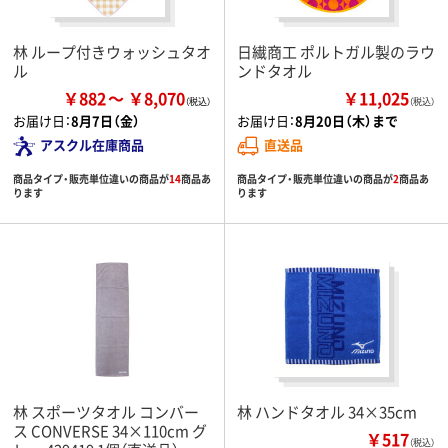
林 ループ付きウォッシュタオ
日繊商工 ポルトガル製のラウ
ル
ンドタオル
￥882
￥8,070
￥11,025
（税込）
お届け日：
8月7日（金）
お届け日：
8月20日（木）まで
アスクル在庫商品
直送品
商品タイプ・販売単位違いの商品が
14
商品あ
商品タイプ・販売単位違いの商品が
2
商品あ
ります
ります
林 スポーツタオル コンバー
林 ハンドタオル 34×35cm
ス CONVERSE 34×110cm グ
￥517
（税込）