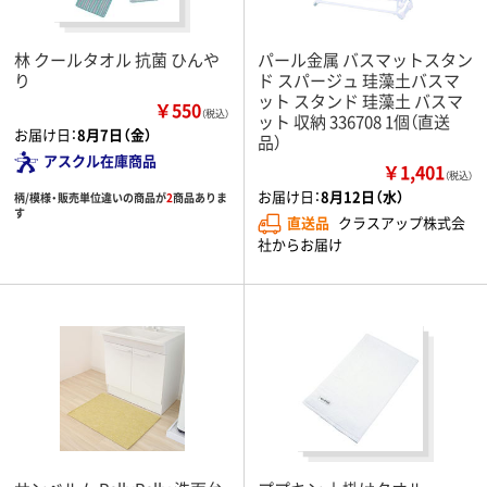
林 クールタオル 抗菌 ひんや
パール金属 バスマットスタン
り
ド スパージュ 珪藻土バスマ
ット スタンド 珪藻土 バスマ
￥550
（税込）
ット 収納 336708 1個（直送
お届け日：
8月7日（金）
品）
アスクル在庫商品
￥1,401
（税込）
お届け日：
8月12日（水）
柄/模様・販売単位違いの商品が
2
商品ありま
す
直送品
クラスアップ株式会
社からお届け