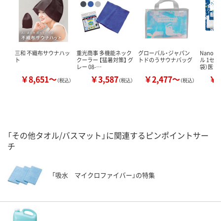
三和 不織布サウナハッ
重光商事 多機能ネック
グローバル・ジャパン
Nanon
ト
クーラー 【猛暑対策】 グ
トドのうサウナバッグ
ル 1セッ
レー 08-…
袋）医食
￥8,651～
￥3,587
￥2,477～
￥1
（税込）
（税込）
（税込）
「その他タオル/バスマット」に関連するピンポイントサー
チ
「吸水 マイクロファイバー」の特集