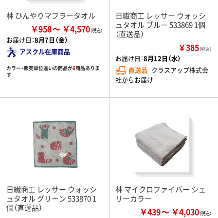
林 ひんやりマフラータオル
日繊商工 レッサー ウォッシ
ュタオル ブルー 533869 1個
￥958
￥4,570
（直送品）
お届け日：
8月7日（金）
￥385
（税込）
アスクル在庫商品
お届け日：
8月12日（水）
カラー・販売単位違いの商品が
6
商品ありま
直送品
クラスアップ株式会
す
社からお届け
日繊商工 レッサー ウォッシ
林 マイクロファイバー シェ
ュタオル グリーン 533870 1
リーカラー
個（直送品）
￥439
￥4,030