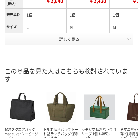
￥2,640
￥2,420
￥2
(税込)
1個
1個
1個
販売単位
L
M
M
サイズ
詳しく見る
ブラック
ブラック
ベージュ
カラー
お申込番
ANA9703
ANA9716
ANA9713
号
4点
5点
5点
在庫
この商品を見た人はこちらも検討されていま
す
8月9日（日）
8月9日（日）
8月9日（日）
お届け日
数量
数量
数量
カゴへ
カゴへ
カ
保冷スクエアバック
トルネ 保冷バッグ トー
シモジマ 保冷バッグ オ
ヤマニパッ
maneuver シービージ
ト型 ランチバッグ 保冷
リーブ 1個 3-4852-
存・保冷用
ャパン
バッグ カ…
02（直…
ッグ ブラウ