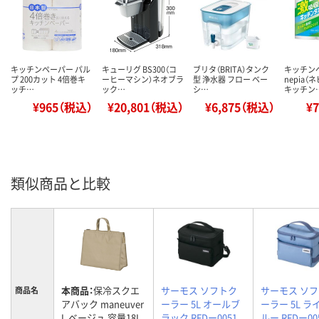
キッチンペーパー パル
キューリグ BS300（コ
ブリタ（BRITA）タンク
キッチン
プ 200カット 4倍巻キ
ーヒーマシン）ネオブラ
型 浄水器 フロー ベー
nepia（
ッチ…
ック…
シ…
キッチン
¥965（税込）
¥20,801（税込）
¥6,875（税込）
¥
類似商品と比較
本商品：
保冷スクエ
サーモス ソフトク
サーモス ソ
商品名
アバック maneuver
ーラー 5L オールブ
ーラー 5L ラ
L ベージュ 容量18L
ラック RFDー0051
ルー RFDー005