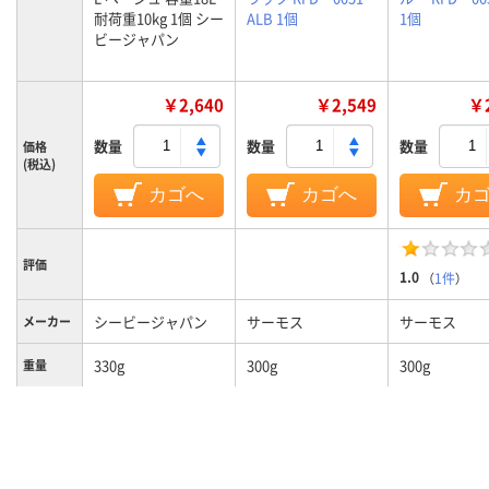
耐荷重10kg 1個 シー
ALB 1個
1個
ビージャパン
￥2,640
￥2,549
￥2
数量
数量
数量
価格
(税込)
カゴへ
カゴへ
カ
評価
1.0
（
1件
）
シービージャパン
サーモス
サーモス
メーカー
330g
300g
300g
重量
L
サイズ