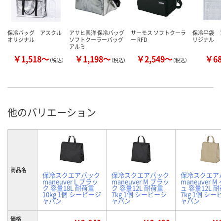
保冷バッグ アスクル
アサヒ興洋 保冷バッグ
サーモス ソフトクーラ
保冷平袋 
オリジナル
ソフトクーラーバッグ
ー RFD
リジナル
アルミ
￥1,518～
￥1,198～
￥2,549～
￥6
（税込）
（税込）
（税込）
他のバリエーション
商品名
保冷スクエアバック
保冷スクエアバック
保冷スクエア
maneuver L ブラッ
maneuver M ブラッ
maneuver 
ク 容量18L 耐荷重
ク 容量12L 耐荷重
ュ 容量12L 
10kg 1個 シービージ
7kg 1個 シービージ
7kg 1個 シ
ャパン
ャパン
ャパン
価格