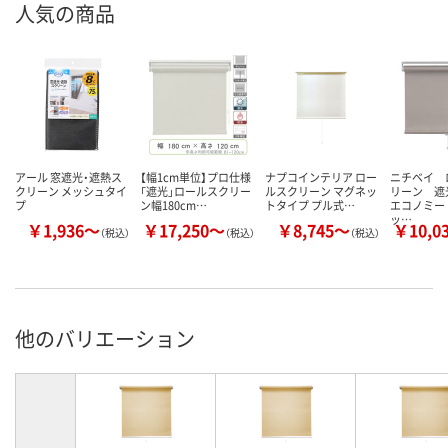
人気の商品
アール 窓遮光・遮熱ス
【幅1cm単位】プロ仕様
ナプコインテリア ロー
ニチベイ 
クリーン メッシュタイ
「遮光」ロールスクリー
ルスクリーン マグネッ
リーン 遮
プ
ン幅180cm…
トタイプ プル式…
エコノミー
ッ…
￥1,936～
￥17,250～
￥8,745～
￥10,0
（税込）
（税込）
（税込）
他のバリエーション