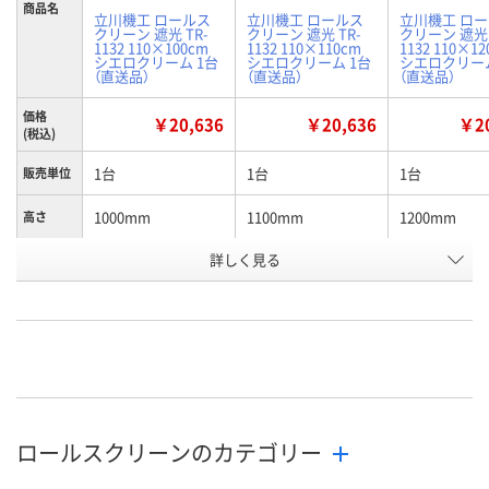
商品名
立川機工 ロールス
立川機工 ロールス
立川機工 ロ
クリーン 遮光 TR-
クリーン 遮光 TR-
クリーン 遮光 
1132 110×100cm
1132 110×110cm
1132 110×1
シエロクリーム 1台
シエロクリーム 1台
シエロクリーム
（直送品）
（直送品）
（直送品）
価格
￥20,636
￥20,636
￥20
(税込)
1台
1台
1台
販売単位
1000mm
1100mm
1200mm
高さ
お申込番
詳しく見る
AP05137
AP04964
AP05981
号
直送品
直送品
直送品
在庫
8月27日（木）まで
8月27日（木）まで
8月27日（木）
お届け日
数量
数量
数量
ロールスクリーンのカテゴリー
カゴへ
カゴへ
カ