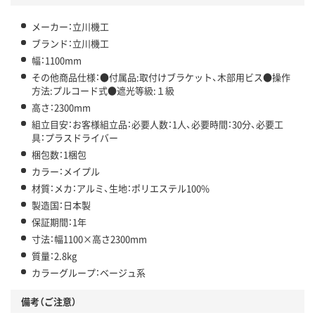
メーカー：立川機工
ブランド：立川機工
幅：1100mm
その他商品仕様：●付属品:取付けブラケット、木部用ビス●操作
方法:プルコード式●遮光等級:１級
高さ：2300mm
組立目安：お客様組立品：必要人数：1人、必要時間：30分、必要工
具：プラスドライバー
梱包数：1梱包
カラー：メイプル
材質：メカ：アルミ、生地：ポリエステル100%
製造国：日本製
保証期間：1年
寸法：幅1100×高さ2300mm
質量：2.8kg
カラーグループ：ベージュ系
備考（ご注意）