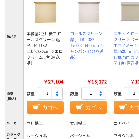
本商品：
立川機工 ロ
ロールスクリーン
ニチベイ ロ
商品名
ールスクリーン 遮
厚手 TR-1082
クリーン ス
光 TR-1132
1700×1600mm シ
エコノミーシ
110×230cm シエロ
ャンパン 1台（直送
幅1580mm
クリーム 1台（直送
品）
1700mm カ
品）
テ 1台（直送品
￥27,104
￥18,172
￥11
数量
数量
数量
価格
(税込)
カゴへ
カゴへ
カ
立川機工
立川機工
ニチベイ
メーカー
カラーグ
ベージュ系
ベージュ系
ブラウン系