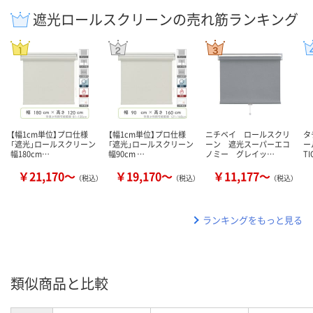
遮光ロールスクリーンの売れ筋ランキング
【幅1cm単位】プロ仕様
【幅1cm単位】プロ仕様
ニチベイ ロールスクリ
タ
「遮光」ロールスクリーン
「遮光」ロールスクリーン
ーン 遮光スーパーエコ
ー
幅180cm…
幅90cm …
ノミー グレイッ…
T
￥21,170～
￥19,170～
￥11,177～
（税込）
（税込）
（税込）
ランキングをもっと見る
類似商品と比較