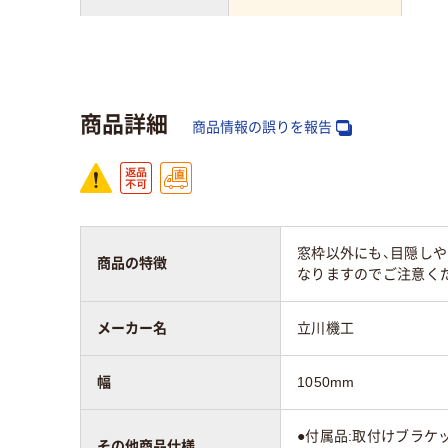
質量
2.4kg
3.2k
保証期間
1年
3年
商品詳細
商品情報の誤りを報告
窓枠以外にも、目隠しや
商品の特徴
なりますのでご注意く
メーカー名
立川機工
幅
1050mm
●付属品:取付けブラケ
その他商品仕様