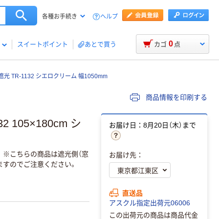
ヘルプ
各種お手続き
0
スイートポイント
あとで買う
カゴ
点
 TR-1132 シエロクリーム 幅1050mm
商品情報を印刷する
105×180cm シ
お届け日：8月20日（木）まで
。※こちらの商品は遮光側（窓
お届け先：
ますのでご注意ください。
直送品
アスクル指定出荷元06006
この出荷元の商品は商品代金