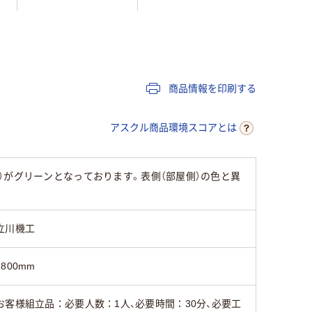
2.4kg
2.5kg
2.5kg
3年
3年
3年
商品情報を印刷する
アスクル商品環境スコアとは
）がグリーンとなっております。表側（部屋側）の色と異
立川機工
1800mm
お客様組立品：必要人数：1人、必要時間：30分、必要工