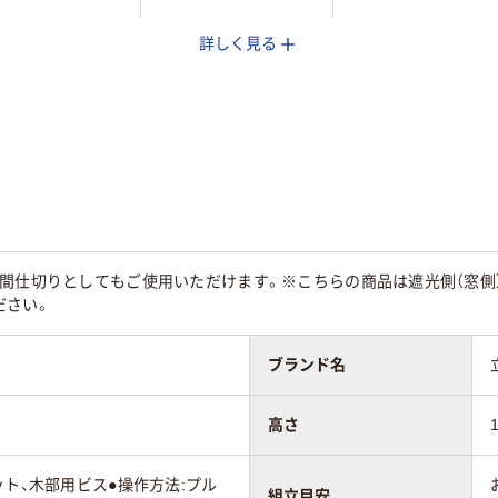
詳しく見る
g
3.5kg
3.3kg
3年
3年
間仕切りとしてもご使用いただけます。※こちらの商品は遮光側（窓側
ださい。
ブランド名
高さ
ット、木部用ビス●操作方法:プル
組立目安