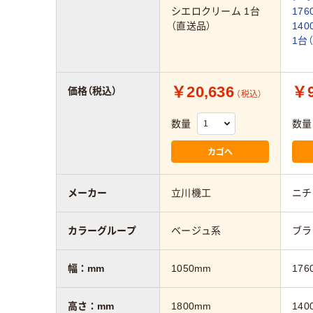
シエロクリーム 1台
17
（直送品）
14
1台
￥20,636
￥9
価格（税込）
（税込）
数量
数量
カゴへ
メーカー
立川機工
ニチ
カラーグループ
ベージュ系
ブラ
幅：mm
1050mm
176
高さ：mm
1800mm
140