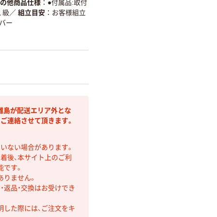
の他商品仕様
●付属品:取付
１級
／
組立目安
お客様組立
バー
離島が配送エリア外とな
りご連絡させて頂きます。
ていない場合があります。
着後、本サイト上のご利
能です。
ありません。
・返品・交換はお受けでき
明した際には、ご注文をキ