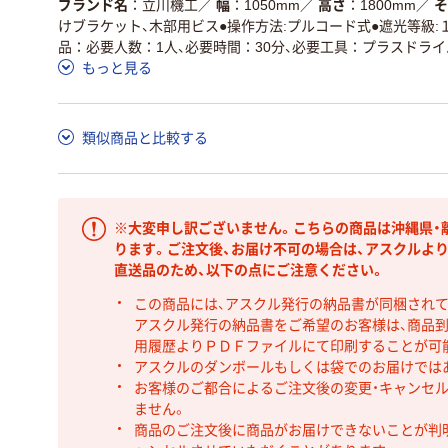
ブランド名
立川機工
／
幅
1050mm
／
高さ
1800mm
／
そ
けブラケット、木部用ビス●操作方法:プルコード式●遮光等級:
品：必要人数：1人、必要時間：30分、必要工具：プラスドライ
もっと見る
類似商品と比較する
※大変申し訳ございません。こちらの商品は沖縄県・
ります。ご注文後、お届け不可の場合は、アスクルよ
直送品のため、以下の点にご注意ください。
この商品には、アスクル発行の納品書が同梱され
アスクル発行の納品書をご希望のお客様は、商品到
用履歴よりＰＤＦファイルにて印刷することが可
アスクルのダンボールもしくは袋でのお届けでは
お客様のご都合によるご注文後の変更・キャンセル
ません。
商品のご注文後に商品がお届けできないことが判