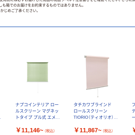
ずしも箱でのお届けをお約束するものではありません。
かじめご了承ください。
ナプコインテリア ロー
タチカワブラインド
ルスクリーン マグネッ
ロールスクリーン
）
トタイプ プル式 エメラ
TIORIO（ティオリオ）
ルドグリーン 高さ
幅1350mm
1
￥11,146~
￥11,867~
1900mm
2
（税込）
（税込）