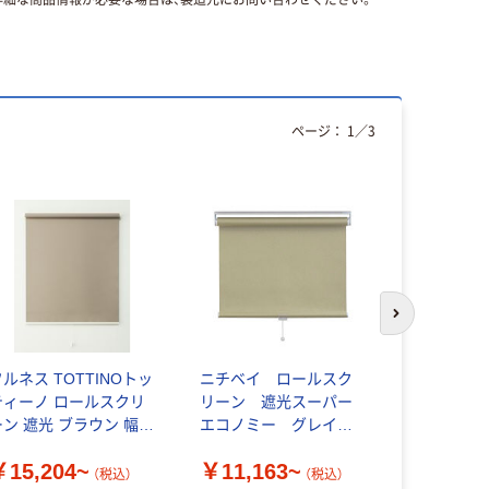
ページ：
1
／
3
次のスライド
フルネス TOTTINOトッ
ニチベイ ロールスク
フルネス T
ティーノ ロールスクリ
リーン 遮光スーパー
ティーノ 
ーン 遮光 ブラウン 幅
エコノミー グレイッ
ーン 遮光 
100mm×高さ300mm～
シュベージュ 幅
1400mm×
￥15,204~
￥11,163~
￥21,36
200mm
2000mm （高さ1000～
～2200mm
（税込）
（税込）