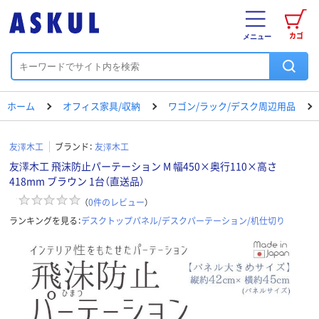
カゴ
メニュー
ホーム
オフィス家具/収納
ワゴン/ラック/デスク周辺用品
友澤木工
ブランド：
友澤木工
友澤木工 飛沫防止パーテーション M 幅450×奥行110×高さ
418mm ブラウン 1台（直送品）
（
0
件のレビュー
）
ランキングを見る：
デスクトップパネル/デスクパーテーション/机仕切り