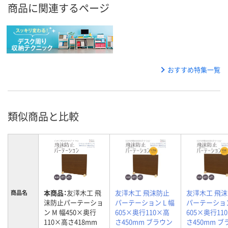
商品に関連するページ
おすすめ特集一覧
類似商品と比較
本商品：
友澤木工 飛
友澤木工 飛沫防止
友澤木工 飛
商品名
沫防止パーテーショ
パーテーション L 幅
パーテーション
ン M 幅450×奥行
605×奥行110×高
605×奥行11
110×高さ418mm
さ450mm ブラウン
さ450mm 