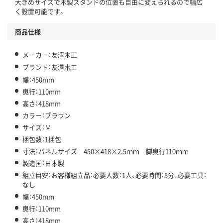
大きめサイズで木製スタンドの位置も自由に変えられるので幅広
く設置可能です。
商品仕様
メーカー：友澤木工
ブランド：友澤木工
幅：450mm
奥行：110mm
高さ：418mm
カラー：ブラウン
サイズ：Ｍ
梱包数：1梱包
寸法：パネルサイズ 450×418×2.5ｍｍ 脚奥行110ｍｍ
製造国：日本製
組立目安：お客様組立品：必要人数：1人、必要時間：5分、必要工具：
なし
幅：450mm
奥行：110mm
高さ：418mm