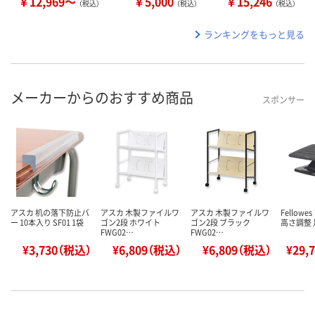
￥12,969～
￥5,000
￥15,246
（税込）
（税込）
（税込）
ランキングをもっと見る
メーカーからのおすすめ商品
スポンサー
アスカ 机の落下防止バ
アスカ 木製ファイルワ
アスカ 木製ファイルワ
Fellow
ー 10本入り SF01 1袋
ゴン2段 ホワイト
ゴン2段 ブラック
高さ調整 
FWG02…
FWG02…
¥3,730（税込）
¥6,809（税込）
¥6,809（税込）
¥29,