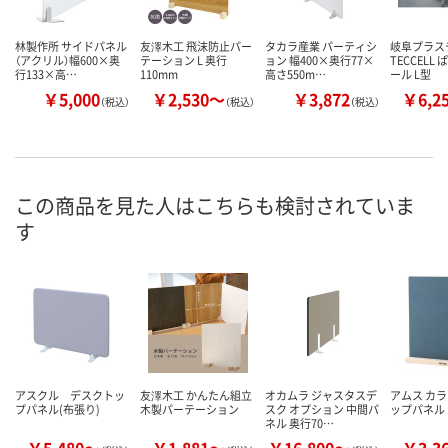
林製作所 サイドパネル
友澤木工 飛沫防止パー
タカラ産業 パーティシ
岐阜プラス
（アクリル）幅600×奥
テーション L 奥行
ョン 幅400×奥行77×
TECCELL
行133×高…
110mm
高さ550m…
ール L型
￥5,000
￥2,530～
￥3,872
￥6,2
（税込）
（税込）
（税込）
この商品を見た人はこちらも検討されていま
す
アスクル デスクトッ
友澤木工 かんたん組立
オカムラ ジャスタスデ
アムス カ
プパネル(布張り)
木製パーテーション
スク オプション 中間パ
ップパネル
ネル 奥行70…