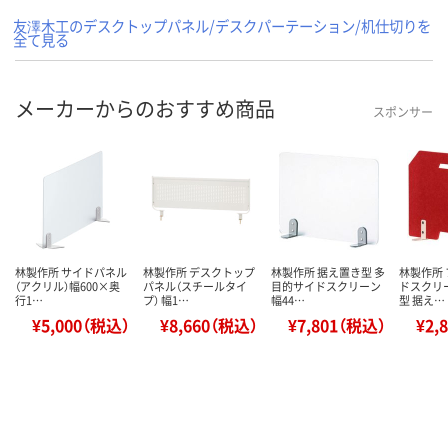
友澤木工のデスクトップパネル/デスクパーテーション/机仕切りを
全て見る
メーカーからのおすすめ商品
スポンサー
林製作所 サイドパネル
林製作所 デスクトップ
林製作所 据え置き型 多
林製作所
（アクリル）幅600×奥
パネル（スチールタイ
目的サイドスクリーン
ドスクリ
行1…
プ） 幅1…
幅44…
型 据え…
¥5,000（税込）
¥8,660（税込）
¥7,801（税込）
¥2,