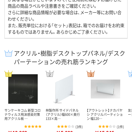
商品の商品ラベルや注意書きをご確認ください。
さらに詳細な商品情報が必要な場合は、メーカー等にお問い合
わせください。
また、販売単位における「セット」表記は、箱でのお届けをお約束
するものではありません。あらかじめご了承ください。
アクリル・樹脂デスクトップパネル/デスク
パーテーションの売れ筋ランキング
サンケーキコム 新型コロ
林製作所 サイドパネル
【アウトレット】ナカバヤ
友
ナウィルス飛沫感染対策
（アクリル）幅600×奥行
シ アクリルパーティショ
ー
用アクリル板 …
133×高…
ン 幅120…
(
3件
)
(
1件
)