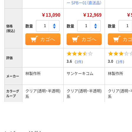
ー SPBー01（直送品）
￥13,090
￥12,969
￥5
数量
数量
数量
価格
(税込)
カゴへ
カゴへ
カ
評価
3.6
3.0
（
3件
）
（
3件
）
林製作所
サンケーキコム
林製作所
メーカー
クリア(透明・半透明)
クリア(透明・半透明)
クリア(透明・
カラーグ
ループ
系
系
系
デスクトップパネル
デスクトップ
商品区分