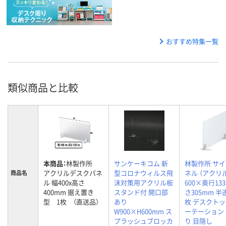
おすすめ特集一覧
類似商品と比較
本商品：
林製作所
サンケーキコム 新
林製作所 サ
アクリルデスクパネ
型コロナウィルス飛
ネル （アクリ
商品名
ル 幅400x高さ
沫対策用アクリル板
600×奥行13
400mm 据え置き
スタンド付 開口部
さ305mm 半
型 1枚 （直送品）
あり
枚 デスクトッ
W900×H600mm ス
ーテーション
プラッシュブロッカ
り 目隠し