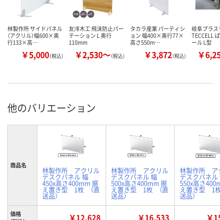
林製作所 サイドパネル
友澤木工 飛沫防止パー
タカラ産業 パーティシ
岐阜プラス
（アクリル）幅600×奥
テーション L 奥行
ョン 幅400×奥行77×
TECCELL
行133×高…
110mm
高さ550m…
ール L型
￥5,000
￥2,530～
￥3,872
￥6,2
（税込）
（税込）
（税込）
他のバリエーション
商品名
林製作所 アクリル
林製作所 アクリル
林製作所 ア
デスクパネル 幅
デスクパネル 幅
デスクパネル
450x高さ400mm 据
500x高さ400mm 据
550x高さ400
え置き型 1枚 （直
え置き型 1枚 （直
え置き型 1枚
送品）
送品）
送品）
価格
￥12,628
￥16,533
￥15