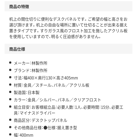
商品の特徴
机上の間仕切りに便利なデスクパネルです。ご希望の幅と高さをお
選び頂けます。机上の自由な場所に置いて仕切ることが出来る据え
置きタイプです。すりガラス風のフロスト加工を施したアクリル板
を使用していますので、明るく圧迫感がありません。
商品仕様
メーカー：林製作所
ブランド：林製作所
寸法：幅400×奥行130×高さ405mm
材質：金具／スチール、パネル／アクリル板
製造国：日本製
カラー：金具／シルバー、パネル／クリアフロスト
組立目安：お客様組立品：必要人数：1人、必要時間：15分、必要工
具：マイナスドライバー
商品区分：デスクトップパネル
その他商品仕様：●仕様：据え置き型
幅：400mm