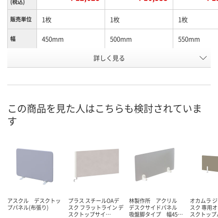
(税込)
1枚
1枚
1枚
販売単位
450mm
500mm
550mm
幅
お申込番
詳しく見る
N405188
N405199
N405211
号
直送品
直送品
直送品
在庫
9月8日（火）まで
9月8日（火）まで
9月8日（火）ま
お届け日
この商品を見た人はこちらも検討されていま
す
数量
数量
数量
カゴへ
カゴへ
カ
アスクル デスクトッ
プラス スチールOAデ
林製作所 アクリル
オカムラ 
プパネル(布張り)
スク フラットライン デ
デスクサイドパネル
スク 専用オ
スクトップサイ…
吸盤脚タイプ 幅45…
スクトップ