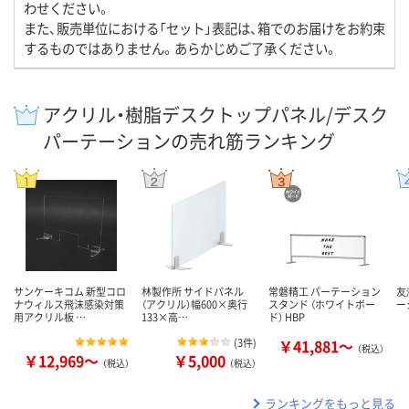
わせください。
また、販売単位における「セット」表記は、箱でのお届けをお約束
するものではありません。あらかじめご了承ください。
アクリル・樹脂デスクトップパネル/デスク
パーテーションの売れ筋ランキング
サンケーキコム 新型コロ
林製作所 サイドパネル
常磐精工 パーテーション
友
ナウィルス飛沫感染対策
（アクリル）幅600×奥行
スタンド （ホワイトボー
ー
用アクリル板 …
133×高…
ド） HBP
(
3件
)
￥41,881～
（税込）
￥12,969～
￥5,000
（税込）
（税込）
ランキングをもっと見る