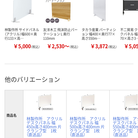
林製作所 サイドパネル
友澤木工 飛沫防止パー
タカラ産業 パーティシ
不二貿易 ク
（アクリル）幅600×奥
テーション L 奥行
ョン 幅400×奥行77×
クパネル 幅
行133×高…
110mm
高さ550m…
70×高さ3
￥5,000
￥2,530～
￥3,872
￥5,0
（税込）
（税込）
（税込）
他のバリエーション
商品名
林製作所 アクリル
林製作所 アクリル
林製作所 ア
デスクパネル 幅
デスクパネル 幅
デスクパネル
450x高さ400mm 片
500x高さ400mm 片
550x高さ400
クランプ型 1枚
クランプ型 1枚
クランプ型
（直送品）
（直送品）
（直送品）