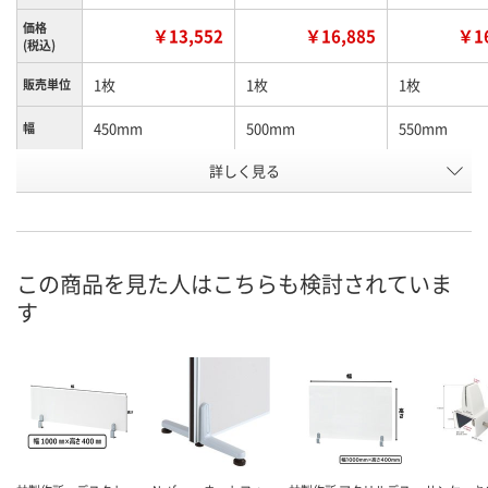
価格
￥13,552
￥16,885
￥16
(税込)
1枚
1枚
1枚
販売単位
450mm
500mm
550mm
幅
お申込番
詳しく見る
N405189
N405200
N405212
号
直送品
直送品
直送品
在庫
9月9日（水）まで
9月9日（水）まで
9月9日（水）ま
お届け日
この商品を見た人はこちらも検討されていま
す
数量
数量
数量
カゴへ
カゴへ
カ