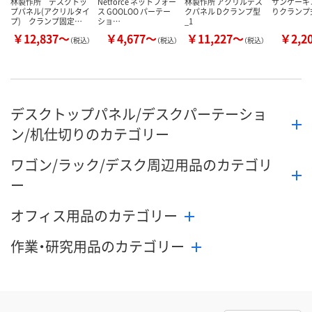
林製作所 デスクトッ
Netforce ネットフォー
林製作所 アクリルデス
サンケーキ
プパネル(アクリルタイ
ス GOOLOO パーテー
クパネル Dクランプ型
りクランプ
プ) クランプ固定…
ショ…
_1
￥12,837～
￥4,677～
￥11,227～
￥2,2
（税込）
（税込）
（税込）
デスクトップパネル/デスクパーテーショ
ン/机仕切りのカテゴリー
ワゴン/ラック/デスク周辺用品のカテゴリ
ー
オフィス用品のカテゴリー
作業・研究用品のカテゴリー