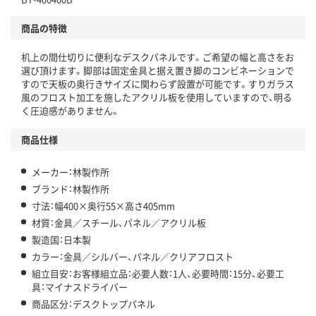
商品の特徴
机上の間仕切りに便利なデスクパネルです。ご希望の幅と高さをお
選び頂けます。脚部は固定金具と据え置き脚のコンビネーションで
すので天板の奥行きサイズに関わらず設置が可能です。すりガラス
風のフロスト加工を施したアクリル板を使用していますので、明る
く圧迫感がありません。
商品仕様
メーカー：林製作所
ブランド：林製作所
寸法：幅400×奥行55×高さ405mm
材質：金具／スチール、パネル／アクリル板
製造国：日本製
カラー：金具／シルバー、パネル／クリアフロスト
組立目安：お客様組立品：必要人数：1人、必要時間：15分、必要工
具：マイナスドライバー
商品区分：デスクトップパネル