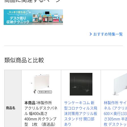
おすすめ特集一覧
類似商品と比較
本商品：
林製作所
サンケーキコム 新
林製作所 サ
アクリルデスクパネ
型コロナウィルス飛
ネル （アクリ
商品名
ル 幅400x高さ
沫対策用アクリル板
600×奥行13
400mm 片クランプ
スタンド付 開口部
さ305mm 半
型 1枚 （直送品）
あり
枚 デスクトッ