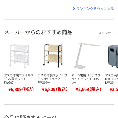
ランキングをもっと見る
メーカーからのおすすめ商品
スポンサー
アスカ 木製ファイルワ
アスカ 木製ファイルワ
オーム電機 LEDデスク
アスカ 
ゴン2段 ホワイト
ゴン2段 ブラック
ライト ホワイト ODS-
M キャス
FWG02…
FWG02…
L…
NWG0…
¥6,809（税込）
¥6,809（税込）
¥2,669（税込）
¥2,
商品に関連するページ