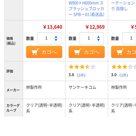
W900×H600mm ス
ーテーション
プラッシュブロッカ
り 目隠し
ー SPBー01（直送品）
￥13,640
￥12,969
￥5
数量
数量
数量
価格
(税込)
カゴへ
カゴへ
カ
評価
3.6
3.0
（
3件
）
（
3件
）
林製作所
サンケーキコム
林製作所
メーカー
クリア(透明・半透明)
クリア(透明・半透明)
クリア(透明・
カラーグ
ループ
系
系
系
デスクトップパネル
デスクトップ
商品区分