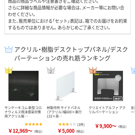
商品の商品ラベルや注意書きをご確認ください。
さらに詳細な商品情報が必要な場合は、メーカー等にお問い合
わせください。
また、販売単位における「セット」表記は、箱でのお届けをお約束
するものではありません。あらかじめご了承ください。
アクリル・樹脂デスクトップパネル/デスク
パーテーションの売れ筋ランキング
サンケーキコム 新型コロ
林製作所 サイドパネル
クリエイトアルファ アク
友
ナウィルス飛沫感染対策
（アクリル）幅600×奥行
リルパーテーション
ー
用アクリル板 …
133×高…
(
3件
)
￥9,900～
（税込）
￥12,969～
￥5,000
（税込）
（税込）