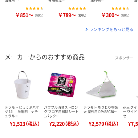
詰替用 …
明 高密度…
原料40…
詰
￥851～
￥789～
￥300～
（税込）
（税込）
（税込）
ランキングをもっと見る
メーカーからのおすすめ商品
スポンサー
テラモト じょうぶバケ
パワフル消臭ストロン
テラモト ちりとり捨楽
花王 ク
ツ 14L 半透明 ナチ
グ フロア用掃除シート
大 屋外用 DP466030…
ー ワイド 
ュラル…
1パック…
セ…
¥1,523（税込）
¥2,220（税込）
¥2,579（税込）
¥7,