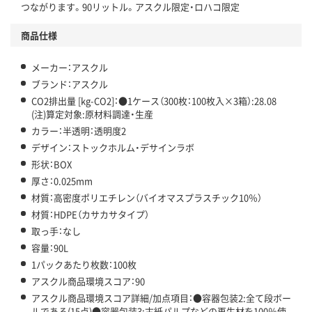
つながります。90リットル。アスクル限定・ロハコ限定
アスクル商品環境スコア詳細／加点項目
」で確認できます。
商品仕様
メーカー：アスクル
ブランド：アスクル
CO2排出量 [kg-CO2]：●1ケース（300枚：100枚入×3箱）:28.08
(注)算定対象:原材料調達・生産
カラー：半透明：透明度2
デザイン：ストックホルム・デサインラボ
形状：BOX
厚さ：0.025mm
材質：高密度ポリエチレン（バイオマスプラスチック10％）
材質：HDPE（カサカサタイプ）
取っ手：なし
容量：90L
1パックあたり枚数：100枚
アスクル商品環境スコア：90
アスクル商品環境スコア詳細/加点項目：●容器包装2:全て段ボー
ルである(15点)●容器包装3:古紙パルプなどの再生材を100％使