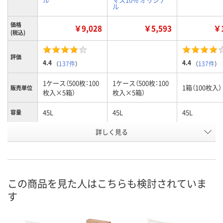
ル
価格
￥9,028
￥5,593
￥1
(税込)
評価
4.4
4.4
（
137件
）
（
137件
）
1ケース（500枚：100
1ケース（500枚：100
1箱（100枚入）
販売単位
枚入×5箱）
枚入×5箱）
45L
45L
45L
容量
お申込番
詳しく見る
858327
APA5077
807865
号
0点
在庫
お届け日
この商品を見た人はこちらも検討されていま
現在ご注文いただけ
お取り扱い終了しま
現在ご注文い
す
ません
した
ません