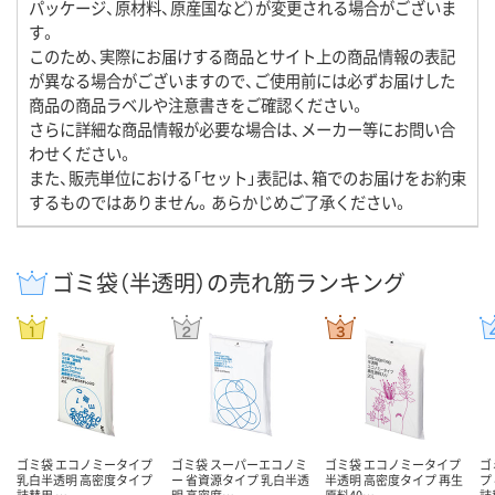
パッケージ、原材料、原産国など）が変更される場合がございま
す。
このため、実際にお届けする商品とサイト上の商品情報の表記
が異なる場合がございますので、ご使用前には必ずお届けした
商品の商品ラベルや注意書きをご確認ください。
さらに詳細な商品情報が必要な場合は、メーカー等にお問い合
わせください。
また、販売単位における「セット」表記は、箱でのお届けをお約束
するものではありません。あらかじめご了承ください。
ゴミ袋（半透明）の売れ筋ランキング
ゴミ袋 エコノミータイプ
ゴミ袋 スーパーエコノミ
ゴミ袋 エコノミータイプ
ゴ
乳白半透明 高密度タイプ
ー 省資源タイプ 乳白半透
半透明 高密度タイプ 再生
プ