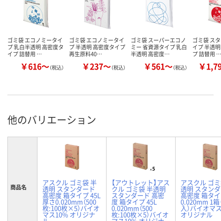
ゴミ袋 エコノミータイ
ゴミ袋 エコノミータイ
ゴミ袋 スーパーエコノ
ゴミ袋 ス
プ 乳白半透明 高密度タ
プ 半透明 高密度タイプ
ミー 省資源タイプ 乳白
イプ 半透明
イプ 詰替用 …
再生原料40…
半透明 高密度…
プ 詰替用 
￥616～
￥237～
￥561～
￥1,7
（税込）
（税込）
（税込）
他のバリエーション
アスクル ゴミ袋 半
【アウトレット】アス
アスクル ゴミ
商品名
透明 スタンダード
クル ゴミ袋 半透明
透明 スタン
高密度 箱タイプ 45L
スタンダード 高密
高密度 箱タイプ
厚さ0.020mm（500
度 箱タイプ 45L
0.020mm 1箱
枚:100枚×5）バイオ
0.020mm（500
入）バイオマス
マス10% オリジナ
枚:100枚×5）バイオ
オリジナル
ル
マス10% オリジナ