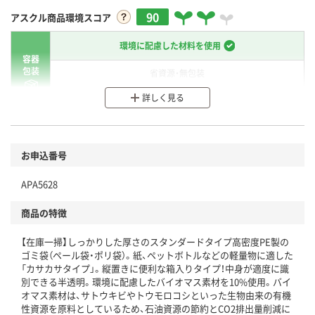
90
アスクル商品環境スコア
環境に配慮した材料を使用
容器
包装
省資源・無包装
詳しく見る
分別・リサイクルしやすい設計
環境に配慮した材料を使用
商品
お申込番号
本体
省資源・省エネ・節水
APA5628
分別・リサイクルしやすい設計
商品の特徴
独自の回収スキームがある
【在庫一掃】しっかりした厚さのスタンダードタイプ高密度PE製の
仕組
ゴミ袋（ペール袋・ポリ袋）。紙、ペットボトルなどの軽量物に適した
アスクルで資源循環している
「カサカサタイプ」。縦置きに便利な箱入りタイプ！中身が適度に識
別できる半透明。環境に配慮したバイオマス素材を10%使用。バイ
温室効果ガスなどの削減
オマス素材は、サトウキビやトウモロコシといった生物由来の有機
性資源を原料としているため、石油資源の節約とCO2排出量削減に
この商品の環境配慮ポイントです。下記商品詳細「