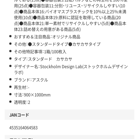
用(25点)●容器包装11:分別・リユース・リサイクルしやすい(10
点)●商品本体16:バイオマスプラスチックを10％以上25％未満
使用(10点)●商品本体19:原料に認証を取得している商品(20
点)●商品本体21:単一素材でリサイクルしやすい(5点)●商品本
体23:詰め替えの用意がある商品(5点)
おすすめ＆注目商品：オリジナル商品
その他：●スタンダードタイプ●カサカサタイプ
その他特記事項：1箱/100枚入
タイプ：スタンダード カサカサ
デザイナー名：Stockholm Design Lab(ストックホルムデザイン
ラボ)
ブランド：アスクル
再生材：-
寸法：900×1000mm
透明度：2
JANコード
4535164064583