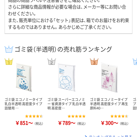
さらに詳細な商品情報が必要な場合は、メーカー等にお問い合
わせください。
また、販売単位における「セット」表記は、箱でのお届けをお約束
するものではありません。あらかじめご了承ください。
ゴミ袋（半透明）の売れ筋ランキング
ゴミ袋 エコノミータイプ
ゴミ袋 スーパーエコノミ
ゴミ袋 エコノミータイプ
ゴ
乳白半透明 高密度タイプ
ー 省資源タイプ 乳白半透
半透明 高密度タイプ 再生
プ
詰替用 …
明 高密度…
原料40…
詰
￥851～
￥789～
￥300～
（税込）
（税込）
（税込）
ランキングをもっと見る