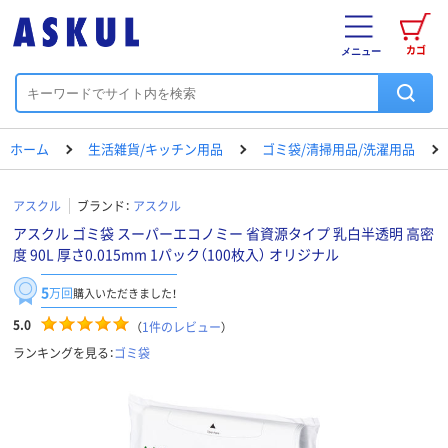
カゴ
メニュー
ホーム
生活雑貨/キッチン用品
ゴミ袋/清掃用品/洗濯用品
アスクル
ブランド：
アスクル
アスクル ゴミ袋 スーパーエコノミー 省資源タイプ 乳白半透明 高密
度 90L 厚さ0.015mm 1パック（100枚入） オリジナル
5
万回
購入いただきました！
5.0
（
1
件のレビュー
）
ランキングを見る：
ゴミ袋