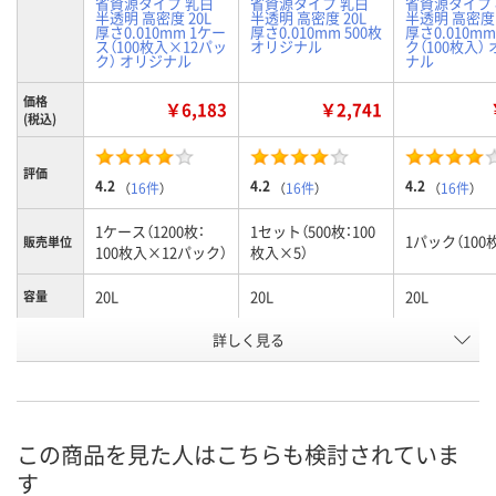
省資源タイプ 乳白
省資源タイプ 乳白
省資源タイプ
半透明 高密度 20L
半透明 高密度 20L
半透明 高密度 
厚さ0.010mm 1ケー
厚さ0.010mm 500枚
厚さ0.010mm
ス（100枚入×12パッ
オリジナル
ク（100枚入）
ク） オリジナル
ナル
価格
￥6,183
￥2,741
(税込)
評価
4.2
4.2
4.2
（
16件
）
（
16件
）
（
16件
）
1ケース（1200枚：
1セット（500枚：100
1パック（100
販売単位
100枚入×12パック）
枚入×5）
20L
20L
20L
容量
お申込番
詳しく見る
KE57804
HE62586
KE57788
号
あり
あり
あり
在庫
8月10日（月）
8月10日（月）
8月10日（月）
お届け日
この商品を見た人はこちらも検討されていま
す
数量
数量
数量