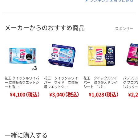
メーカーからのおすすめ商品
スポンサー
花王 クイックルワイパ
花王 クイックルワイ
花王 クイックルワイ
パワフル
ー 立体吸着ウエットシ
パー ワイド 立体吸
パー 取り替えドライ
グ フロ
ート 香…
着ウエットシ…
シート 1パ…
1パック
¥4,100（税込）
¥3,040（税込）
¥1,028（税込）
¥2,
一緒に購入する