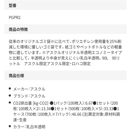
型番
独自の回収スキームがある
PGPR2
仕組
アスクルで資源循環している
商品の特徴
温室効果ガスなどの削減
従来のオリジナルゴミ袋※に比べて、ポリエチレン使用量を25％削
この商品の環境配慮ポイントです。下記商品詳細「
減した環境に優しいゴミ袋です。紙ゴミやペットボトルなどの軽量
アスクル商品環境スコア詳細／加点項目
」で確認できます。
物に適しています。※アスクルオリジナル半透明エコノミータイプ
と比較して。半透明より中身が見えにくい乳白半透明。90L 90リ
ットル アスクル限定アスクル限定・ロハコ限定
商品仕様
メーカー：アスクル
ブランド：アスクル
CO2排出量 [kg-CO2]：●1パック（100枚入）:6.67●1セット（200
枚：100枚入×2）:13.34●1セット（500枚：100枚入×5）:33.33●1
ケース（700枚：100枚入×7パック）:46.66 (注)算定対象:原材料調
達・生産
カラー：乳白半透明