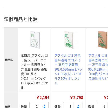
類似商品と比較
本商品：
アスクル ゴ
アスクル ゴミ袋 乳
アスクル ゴミ
ミ袋 スーパーエコ
白半透明 エコノミ
白半透明 エ
商品名
ノミー 省資源タイ
ー 高密度 詰替用
ー 高密度 箱
プ 乳白半透明 高密
90L 0.020mm 1パッ
90L 0.020mm
度 90L 厚さ
ク（100枚入) バイオ
（100枚入）バ
0.015mm 1パック
マス10% オリジナ
ス10% オリ
（100枚入） オリジナ
ル
ル
￥2,194
￥2,798
￥3
数量
数量
数量
価格