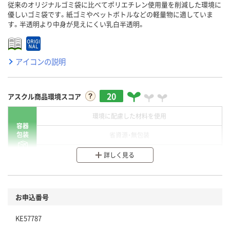
従来のオリジナルゴミ袋に比べてポリエチレン使用量を削減した環境に
優しいゴミ袋です。紙ゴミやペットボトルなどの軽量物に適していま
す。半透明より中身が見えにくい乳白半透明。
アイコンの説明
20
アスクル商品環境スコア
環境に配慮した材料を使用
容器
包装
省資源・無包装
分別・リサイクルしやすい設計
詳しく見る
環境に配慮した材料を使用
商品
お申込番号
本体
省資源・省エネ・節水
KE57787
分別・リサイクルしやすい設計