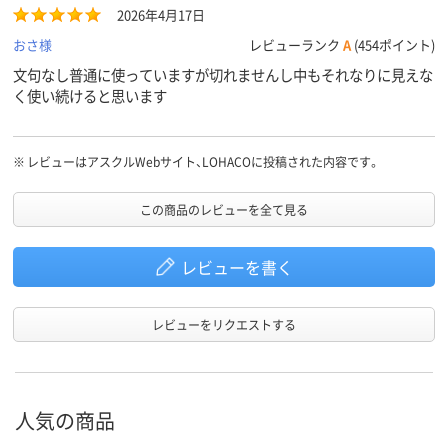
2026年4月17日
HDPE（カサカサタイ
HDPE（カサ
材質
プ）
プ）
おさ様
レビューランク
A
(454ポイント)
文句なし普通に使っていますが切れませんし中もそれなりに見えな
く使い続けると思います
アスクル
商品環境
20
70
85
スコア
※
レビューはアスクルWebサイト、LOHACOに投稿された内容です。
この商品のレビューを全て見る
レビューを書く
レビューをリクエストする
人気の商品