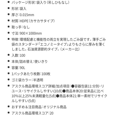
パッケージ形状：袋入り（吊しひもなし）
形状：袋入
厚さ：0.015mm
材質：HDPE（カサカサタイプ）
取っ手：なし
寸法：900×1000mm
特徴：環境配慮と機能性の両立を実現したごみ袋です。薄手ごみ
袋のスタンダード「エコノミータイプ」よりもさらに厚みを薄く
しました。石油資源節約タイプ。（メーカー比）
入数：100
本体/詰め替え：使いきり
容量：90L
1パックあたり枚数：100枚
ゴミ袋カラー：半透明
アスクル商品環境スコア詳細/加点項目：●容器包装11:分別・リ
ユース・リサイクルしやすい(10点)●商品本体20:従来品に比べ
10％以上25％未満軽量化(5点)●商品本体21:単一素材でリサイク
ルしやすい(5点)
おすすめ＆注目商品：オリジナル商品
アスクル商品環境スコア：20