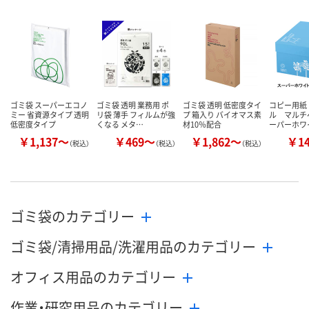
カゴへ
カゴへ
カ
ゴミ袋 スーパーエコノ
ゴミ袋 透明 業務用 ポ
ゴミ袋 透明 低密度タイ
コピー用紙
ミー 省資源タイプ 透明
リ袋 薄手 フィルムが強
プ 箱入り バイオマス素
ル マルチ
低密度タイプ
くなる メタ…
材10％配合
ーパーホワ
￥1,137～
￥469～
￥1,862～
￥1
（税込）
（税込）
（税込）
ゴミ袋のカテゴリー
ゴミ袋/清掃用品/洗濯用品のカテゴリー
オフィス用品のカテゴリー
作業・研究用品のカテゴリー