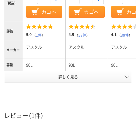
(税込)
カゴへ
カゴへ
カ
評価
5.0
4.5
4.1
（
1件
）
（
58件
）
（
30件
）
アスクル
アスクル
アスクル
メーカー
90L
90L
90L
容量
ゴミ袋カ
詳しく見る
半透明
白半透明
半透明
ラー
1パック
100
100
100
あたり枚
数
0.015mm
0.020mm
0.020mm
厚さ
レビュー（1件）
高密度ポリエチレ
高密度ポリエチレン
高密度ポリエ
ン、HDPE（カサカサ
（バイオマスプラス
（バイオマス
タイプ）
チック10％）、
チック10％）、