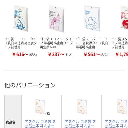
ゴミ袋 エコノミータイ
ゴミ袋 エコノミータイ
ゴミ袋 スーパーエコノ
ゴミ袋 ス
プ 乳白半透明 高密度タ
プ 半透明 高密度タイプ
ミー 省資源タイプ 乳白
イプ 半透明
イプ 詰替用 …
再生原料40…
半透明 高密度…
プ 詰替用 
￥616～
￥237～
￥561～
￥1,7
（税込）
（税込）
（税込）
他のバリエーション
アスクル ゴミ袋 ス
アスクル ゴミ袋 ス
アスクル ゴミ
商品名
ーパーエコノミー
ーパーエコノミー
ーパーエコノ