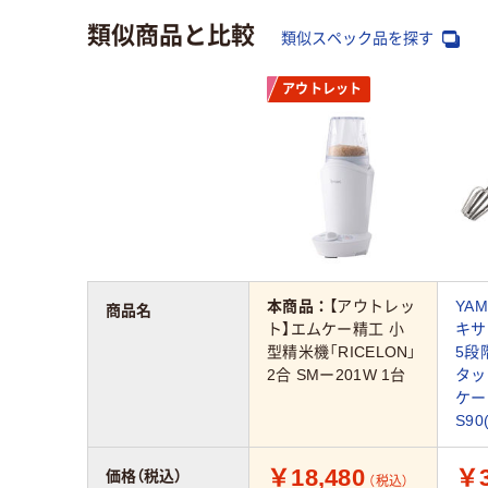
類似商品と比較
類似スペック品を探す
アウトレット
本商品：
【アウトレッ
YA
商品名
ト】エムケー精工 小
キサ
型精米機「RICELON」
5段
2合 SMー201W 1台
タッ
ケー
S90
￥18,480
￥3
価格（税込）
（税込）