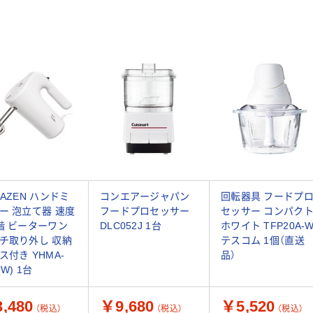
MAZEN ハンドミ
コンエアージャパン
回転器具 フードプ
ー 泡立て器 速度
フードプロセッサー
セッサー コンパク
階 ビーターワン
DLC052J 1台
ホワイト TFP20A-
チ取り外し 収納
テスコム 1個（直送
ス付き YHMA-
品）
(W) 1台
,480
￥9,680
￥5,520
（税込）
（税込）
（税込）