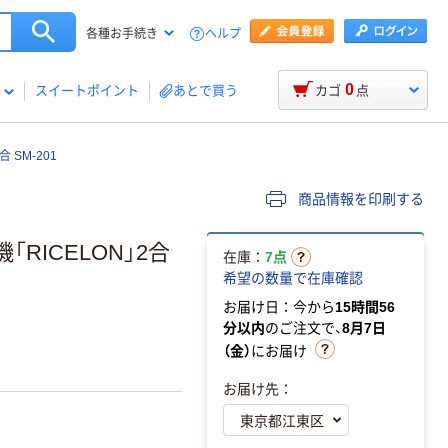
ヘルプ
各種お手続き
0
スイートポイント
あとで買う
カゴ
点
 SM-201
商品情報を印刷する
RICELON」2合
在庫：
7点
希望の数量で在庫確認
お届け日：今から
15時間56
分以内
のご注文で、
8月7日
（金）
にお届け
お届け先：