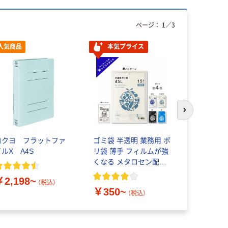
ページ：
1
／
3
人気商品
本気プライス
次のスライド
コクヨ フラットファ
ゴミ袋 半透明 業務用 ポ
紺屋商事 
イルX A4S
リ袋 薄手 フィルムが強
ロープ
くなる メタロセン配合
￥198~
伊藤忠リーテイルリン
￥2,198~
ク
（税込）
￥350~
（税込）