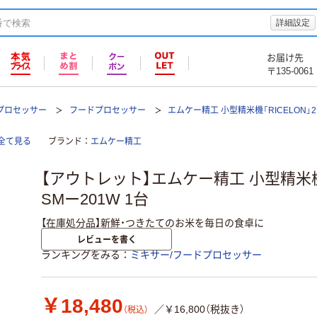
詳細設定
お届け先
〒135-0061
プロセッサー
フードプロセッサー
エムケー精工 小型精米機「RICELON」2合
全て見る
ブランド
エムケー精工
【アウトレット】エムケー精工 小型精米機「
SMー201W 1台
【在庫処分品】新鮮・つきたてのお米を毎日の食卓に
レビューを書く
ランキングをみる
ミキサー/フードプロセッサー
￥18,480
／￥16,800（税抜き）
（税込）