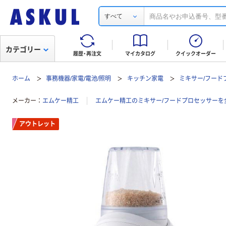
すべて
カテゴリー
履歴・再注文
マイカタログ
クイックオーダー
ホーム
事務機器/家電/電池/照明
キッチン家電
ミキサー/フード
メーカー
エムケー精工
エムケー精工のミキサー/フードプロセッサーを
アウトレット