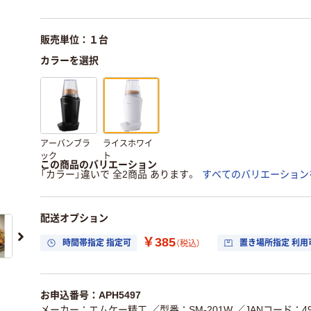
販売単位：１台
カラーを選択
アーバンブラ
ライスホワイ
ック
ト
この商品のバリエーション
「カラー」違いで 全2商品 あります。
すべてのバリエーション
配送オプション
￥385
時間帯指定 指定可
置き場所指定 利用
（税込）
お申込番号：APH5497
メーカー：エムケー精工
／型番：SM-201W
／JANコード：490