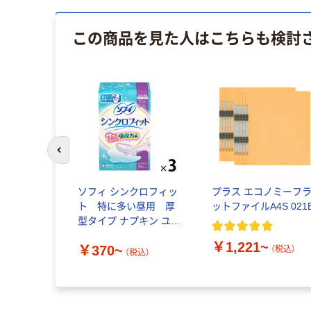
この商品を見た人はこちらも検討
前のスライドへ
ソフィ シンクロフィッ
プラス エコノミーフ
ト 特に多い昼用 厚
ットファイルA4S 021
型タイプ ナプキン ユ
ニ・チャーム
￥1,221~
￥370~
（税込）
（税込）