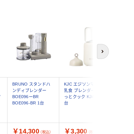
次へ
ロ
BRUNO スタンドハ
KJC エジソンママ 離
回転器具
ト
ンディブレンダー
乳食 ブレンダーパパ
セッサー
W
BOE096ーBR
っとクック KJ4307 1
ボトル 
BOE096-BR 1台
台
TFP25A
1個（直送
￥14,300
￥3,300
￥6,6
（税込）
（税込）