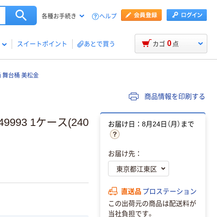
ヘルプ
各種お手続き
0
スイートポイント
あとで買う
カゴ
点
 舞台桶 美松金
商品情報を印刷する
993 1ケース(240
お届け日：8月24日（月）まで
お届け先：
直送品
プロステーション
この出荷元の商品は配送料が
当社負担です。