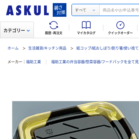
すべて
カテゴリー
履歴・再注文
マイカタログ
クイックオーダー
ホーム
生活雑貨/キッチン用品
紙コップ/紙おしぼり/割り箸/使い捨
メーカー
福助工業
福助工業の弁当容器/惣菜容器/フードパックを全て見