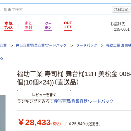
詳細設定
お届け先
〒135-0061
て容器
弁当容器/惣菜容器/フードパック
フードパック
福助工業 寿司桶
る
福助工業 寿司桶 舞台桶12H 美松金 00649
個(10個×24))（直送品）
レビューを書く
ランキングをみる
弁当容器/惣菜容器/フードパック
￥28,433
／￥25,849（税抜き）
（税込）