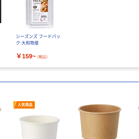
ク
シーズンズ フードパッ
ク 大和物産
￥159~
（税込）
人気商品