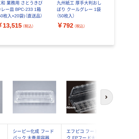
三和 業務用 さとうきび
九州紙工 厚手大判おし
九州紙工 
レー皿 BPC-233 1箱
ぼり クールグレー 1袋
ぼり ブラッ
50枚入×20袋)（直送品）
（50枚入）
入）
￥13,515
￥792
￥910
（税込）
（税込）
（
次へ
ッ
シーピー化成 フード
エフピコ フードパッ
エフピコ
パック 太巻用容器
ク FPフード大深(16)
ードパック