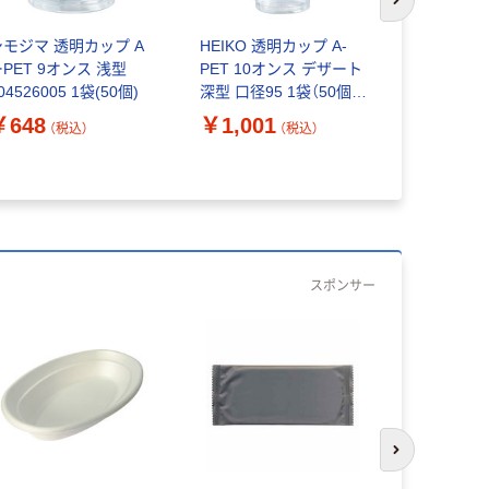
次のスライド
シモジマ 透明カップ A
HEIKO 透明カップ A-
シモジマ 透
PET 9オンス 浅型
PET 10オンス デザート
ーPET 9
04526005 1袋(50個)
深型 口径95 1袋（50個
ト深型 0045
入）
(50個)
￥648
￥1,001
￥790
（税込）
（税込）
（
スポンサー
次のスライド