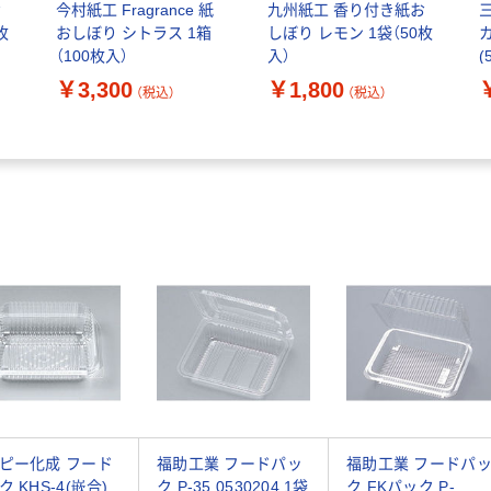
お
今村紙工 Fragrance 紙
九州紙工 香り付き紙お
枚
おしぼり シトラス 1箱
しぼり レモン 1袋（50枚
カ
（100枚入）
入）
(
￥3,300
￥1,800
（税込）
（税込）
ピー化成 フード
福助工業 フードパッ
福助工業 フードパ
 KHS-4(嵌合)
ク P-35 0530204 1袋
ク FKパック P-