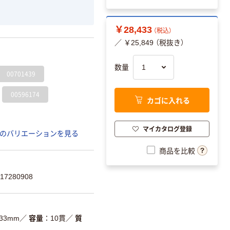
￥28,433
（税込）
／ ￥25,849 （税抜き）
数量
00701439
00596174
カゴに入れる
マイカタログ登録
のバリエーションを見る
商品を比較
7280908
×33mm
／
容量
10貫
／
質