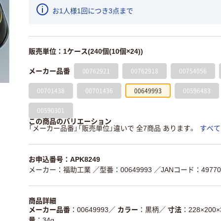
お1人様1回につき3点まで
販売単位：1ケース(240個(10個×24))
00762921
00762918
00754056
メーカー品番
00701438
00701436
00649993
00596483
00590301
この商品のバリエーション
「メーカー品番」「販売単位」違いで 全7商品 あります。
すべて
お申込番号：APK8249
メーカー：福助工業
／型番：00649993
／JANコード：497701
商品詳細
メーカー品番
00649993
／
カラー
黒柄
／
寸法
228×200
量
34g