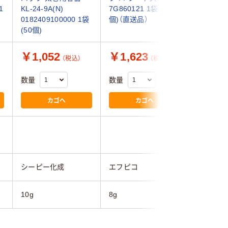
1
KL-24-9A(N)
7G860121 1袋(100
CP00007
0182409100000 1袋
個)（直送品）
（直送品）
(50個)
￥1,052
￥1,623
￥1,5
（税込）
（税込）
数量
数量
数量
カゴへ
カゴへ
シーピー化成
エフピコ
エフピコ
10g
8g
8g