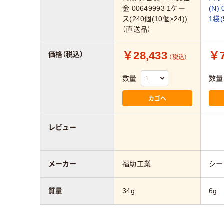
金 00649993 1ケー
(N)
ス(240個(10個×24))
1袋(
（直送品）
￥28,433
￥7
価格（税込）
（税込）
数量
数量
カゴへ
レビュー
メーカー
福助工業
シー
質量
34g
6g