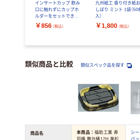
インサートカップ 飲み
九州紙工 香り付き紙
口に触れずにカップホ
しぼり ミント 1袋（50
ルダーをセットできる 7
入）
オンス 210ml 箱タイプ
￥856
￥1,800
（税込）
（税込）
ヒビフル コクヨ 1箱50
個入（直送品）
類似商品と比較
類似スペック品を探す
本商品：
福助工業 寿
シー
商品名
司桶 舞台桶12H 美松
パック