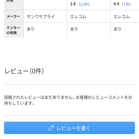
評価
2.8
4.4
（
13件
）
（
7件
）
サンワサプライ
エレコム
エレコム
メーカー
テンキー
あり
あり
あり
の有無
キーボー
USB、有線
有線
ドとテン
キーの接
続方式
メンブレン
メンブレン方式、メ
メンブレン
レビュー（0件）
キー方式
ンブレン
投稿されたレビューはまだありません。お客様のレビューコメントをお
待ちしています。
レビューを書く