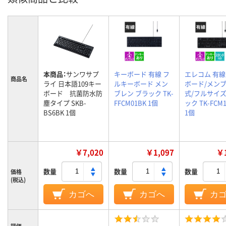
本商品：
サンワサプ
キーボード 有線 フ
エレコム 有
商品名
ライ 日本語109キー
ルキーボード メン
ボード/メン
ボード 抗菌防水防
ブレン ブラック TK-
式/フルサイズ
塵タイプ SKB-
FFCM01BK 1個
ック TK-FCM1
BS6BK 1個
1個
￥7,020
￥1,097
￥1
数量
数量
数量
価格
(税込)
カゴへ
カゴへ
カ