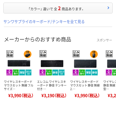
2
「カラー」 違いで 全
商品あります。
サンワサプライのキーボード/テンキーを全て見る
メーカーからのおすすめ商品
スポンサー
ワイヤレスキーボード
エレコム ワイヤレスキ
ワイヤレスキーボード
ワイヤレ
マウスセット 無線 フル
ーボード 静音 テンキー
マウスセット 静音 無線
静音 無線 2
サイズ…
付き …
2.…
型…
¥3,990（税込）
¥3,190（税込）
¥3,990（税込）
¥3,