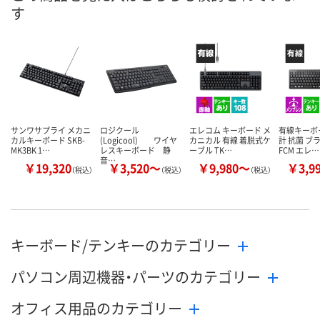
す
サンワサプライ メカニ
ロジクール
エレコム キーボード メ
有線キーボ
カルキーボード SKB-
(Logicool) ワイヤ
カニカル 有線 着脱式ケ
計 抗菌 ブラ
MK3BK 1…
レスキーボード 静
ーブル TK…
FCM エレ…
音…
￥19,320
￥3,520～
￥9,980～
￥3,9
（税込）
（税込）
（税込）
キーボード/テンキーのカテゴリー
パソコン周辺機器・パーツのカテゴリー
オフィス用品のカテゴリー