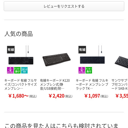
レビューをリクエストする
人気の商品
キーボード 有線 フルサ
有線キーボード K120
キーボード 有線 フルキ
サンワサプラ
イズ/コンパクトサイズ
メンブレン式/静
ーボード メンブレン ブ
ブ付コンパ
メンブレン…
音/USB接続/耐…
ラック TK…
ード SKB-
￥1,680～
￥2,420
￥1,097
￥3,5
（税込）
（税込）
（税込）
この商品を見た人はこちらも検討されていま