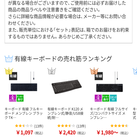
が異なる場合がございますので、ご使用前には必ずお届けした
商品の商品ラベルや注意書きをご確認ください。
さらに詳細な商品情報が必要な場合は、メーカー等にお問い合
わせください。
また、販売単位における「セット」表記は、箱でのお届けをお約束
するものではありません。あらかじめご了承ください。
有線キーボードの売れ筋ランキング
キーボード 有線 フルキー
有線キーボード K120 メ
キーボード 有線 フルサイ
キ
ボード メンブレン ブラッ
ンブレン式/静音/USB接
ズ/コンパクトサイズ メ
型
ク TK…
続/耐…
ンブレン…
式
(
13件
)
(
13件
)
￥1,097
￥2,420
￥1,980～
（税込）
（税込）
（税込）