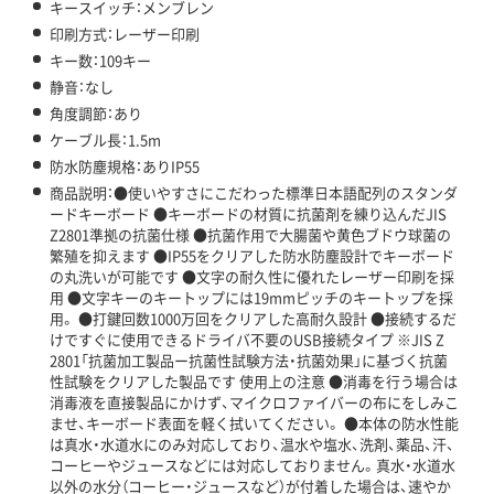
キースイッチ：メンブレン
印刷方式：レーザー印刷
キー数：109キー
静音：なし
角度調節：あり
ケーブル長：1.5m
防水防塵規格：ありIP55
商品説明：●使いやすさにこだわった標準日本語配列のスタンダ
ードキーボード ●キーボードの材質に抗菌剤を練り込んだJIS
Z2801準拠の抗菌仕様 ●抗菌作用で大腸菌や黄色ブドウ球菌の
繁殖を抑えます ●IP55をクリアした防水防塵設計でキーボード
の丸洗いが可能です ●文字の耐久性に優れたレーザー印刷を採
用 ●文字キーのキートップには19mmピッチのキートップを採
用。 ●打鍵回数1000万回をクリアした高耐久設計 ●接続するだ
けですぐに使用できるドライバ不要のUSB接続タイプ ※JIS Z
2801「抗菌加工製品ー抗菌性試験方法・抗菌効果」に基づく抗菌
性試験をクリアした製品です 使用上の注意 ●消毒を行う場合は
消毒液を直接製品にかけず、マイクロファイバーの布にをしみこ
ませ、キーボード表面を軽く拭いてください。 ●本体の防水性能
は真水・水道水にのみ対応しており、温水や塩水、洗剤、薬品、汗、
コーヒーやジュースなどには対応しておりません。真水・水道水
以外の水分（コーヒー・ジュースなど）が付着した場合は、速やか