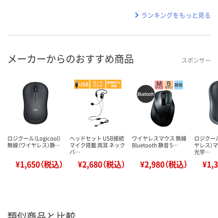
ランキングをもっと見る
メーカーからのおすすめ商品
スポンサー
ロジクール（Logicool）
ヘッドセット USB接続
ワイヤレスマウス 無線
ロジクー
無線（ワイヤレス）静…
マイク搭載 両耳 ネック
Bluetooth 静音 5…
ヤレス）マ
バ…
光学…
¥1,650（税込）
¥2,680（税込）
¥2,980（税込）
¥1,
類似商品と比較