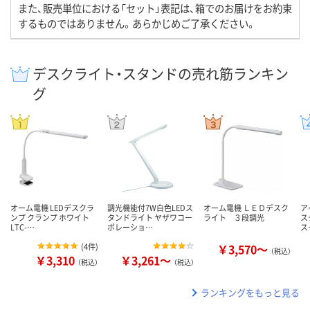
また、販売単位における「セット」表記は、箱でのお届けをお約束
するものではありません。あらかじめご了承ください。
デスクライト・スタンドの売れ筋ランキン
グ
オーム電機 LEDデスクラ
調光機能付7W白色LEDス
オーム電機 ＬＥＤデスク
ア
ンプ クランプ ホワイト
タンドライト ヤザワコー
ライト ３段調光
ス
LTC-…
ポレーショ…
ス
(
4件
)
￥3,570～
（税込）
￥3,310
￥3,261～
（税込）
（税込）
ランキングをもっと見る