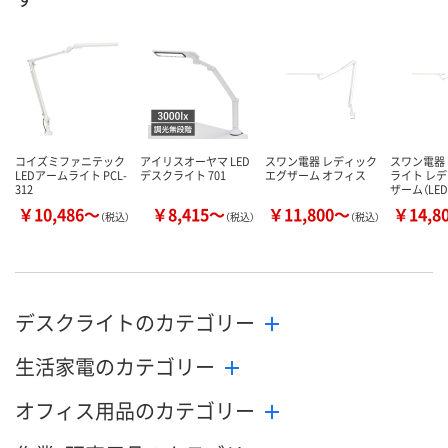
コイズミファニテック
アイリスオーヤマ LED
スワン電器 レディック
スワン電器 
LEDアームライト PCL-
デスクライト 701
エグザーム オフィス
ライト レ
312
ザーム（LE
￥10,486～
￥8,415～
￥11,800～
￥14,8
（税込）
（税込）
（税込）
デスクライトのカテゴリー
生活家電のカテゴリー
オフィス用品のカテゴリー