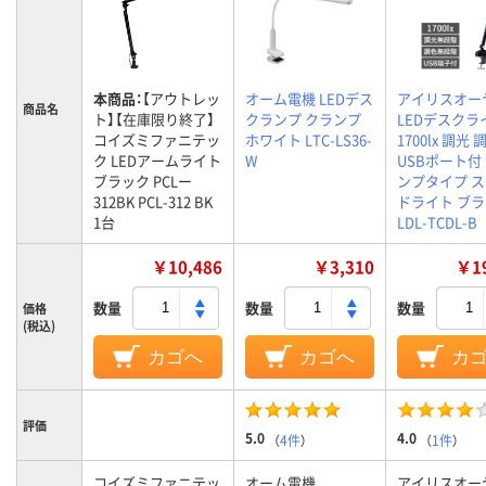
本商品：
【アウトレッ
オーム電機 LEDデス
アイリスオー
商品名
ト】【在庫限り終了】
クランプ クランプ
LEDデスクラ
コイズミファニテッ
ホワイト LTC-LS36-
1700lx 調光 
ク LEDアームライト
W
USBポート付
ブラック PCLー
ンプタイプ 
312BK PCL-312 BK
ドライト ブ
1台
LDL-TCDL-B
￥10,486
￥3,310
￥19
数量
数量
数量
価格
(税込)
カゴへ
カゴへ
カ
評価
5.0
4.0
（
4件
）
（
1件
）
コイズミファニテッ
オーム電機
アイリスオー