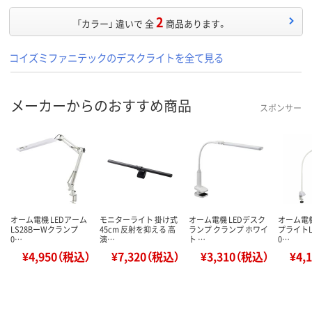
2
「カラー」 違いで 全
商品あります。
コイズミファニテックのデスクライトを全て見る
メーカーからのおすすめ商品
スポンサー
オーム電機 LEDアーム
モニターライト 掛け式
オーム電機 LEDデスク
オーム電機
LS28BーWクランプ
45cm 反射を抑える 高
ランプ クランプ ホワイ
プライトLD
0…
演…
ト …
0…
¥4,950（税込）
¥7,320（税込）
¥3,310（税込）
¥4,