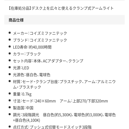
【在庫処分品】デスク上を広々と使えるクランプ式アームライト
商品仕様
メーカー：コイズミファニテック
ブランド：コイズミファニテック
LED寿命：約40,000時間
カラー：ブラック
セット内容：本体、ACアダプター、クランプ
光源：LED
光源色：昼白色、電球色
材質：セード・クランプ台座：プラスチック、アーム：アルミニウ
ム・プラスチック
重量：0.7kg
寸法：セード：240×60mm アーム：上部270/下部320mm
製造国：中国
調光：3段階調光 昼白色(約5,300K)、電球色(約3,000K)、電球色
+昼白色(4,100K)
点灯方式：プッシュ式切替モードスイッチ3段階