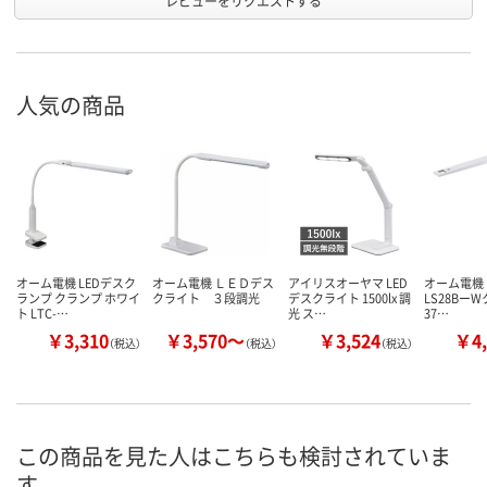
レビューをリクエストする
人気の商品
オーム電機 LEDデスク
オーム電機 ＬＥＤデス
アイリスオーヤマ LED
オーム電機 
ランプ クランプ ホワイ
クライト ３段調光
デスクライト 1500lx 調
LS28BーW
ト LTC-…
光 ス…
37…
￥3,310
￥3,570～
￥3,524
￥4,
（税込）
（税込）
（税込）
この商品を見た人はこちらも検討されていま
す