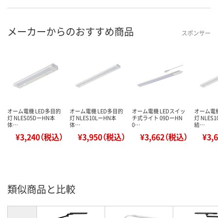
メーカーからのおすすめ商品
スポンサー
オーム電機 LED多目的
オーム電機 LED多目的
オーム電機 LEDスイッ
オーム電機
灯 NLES05DーHN本
灯 NLES10LーHN本
チ式ライト 09DーHN
灯 NLES
体…
体…
0…
結…
¥3,240（税込）
¥3,950（税込）
¥3,662（税込）
¥3,
類似商品と比較