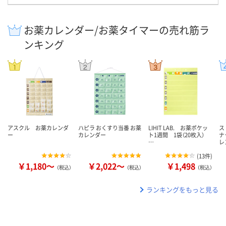
お薬カレンダー/お薬タイマーの売れ筋ラ
ンキング
アスクル お薬カレンダ
ハピラ おくすり当番 お薬
LIHIT LAB. お薬ポケッ
ス
ー
カレンダー
ト1週間 1袋（20枚入）
ナ
…
レ
(
13件
)
￥1,180～
￥2,022～
￥1,498
（税込）
（税込）
（税込）
ランキングをもっと見る