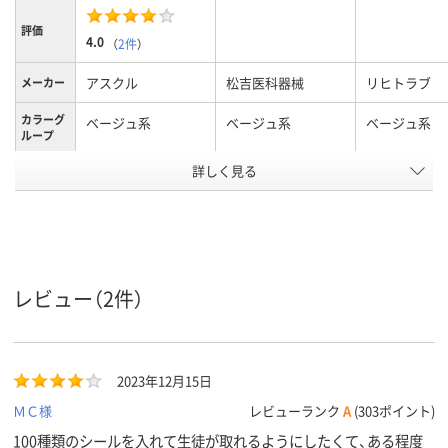
評価
4.0
（
2件
）
アスクル
松吉医科器械
リヒトラブ
メーカー
カラーグ
ベージュ系
ベージュ系
ベージュ系
ループ
アスクル
詳しく見る
商品環境
20
スコア
レビュー（2件）
2023年12月15日
ＭＣ様
レビューランク
A
(303ポイント)
100種類のシールを入れて生徒が取れるようにしたくて、ある程度