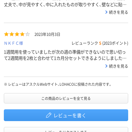
丈夫で、中が見やすく、中に入れたものが取りやすく、壁などに貼っ
ておけるものを探していたので試しに購入。実用重視のためか素材
続きを見る
にかわいさなどがないですが、用は足せそうかなと思っています。
2023年10月3日
ＮＫＦＣ様
レビューランク
S
(2023ポイント)
1週間用を使っていましたが次の週の準備ができないので思い切っ
て2週間用を2枚と合わせて1カ月分セットできるようにしました。
有りそうで無い商品なので助かります。左（朝）に日にちのカードを
続きを見る
作って入れています、寝る前の内服が無いので対応できますが高齢
者向けなので日にちのスペースもあらかじめあると尚可です。セッ
ト日数が多いので日にちは表示したいです
※
レビューはアスクルWebサイト、LOHACOに投稿された内容です。
この商品のレビューを全て見る
レビューを書く