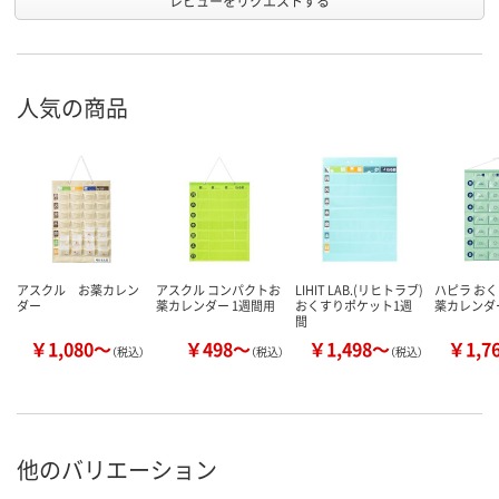
レビューをリクエストする
人気の商品
アスクル お薬カレン
アスクル コンパクトお
LIHIT LAB.(リヒトラブ)
ハピラ おく
ダー
薬カレンダー 1週間用
おくすりポケット1週
薬カレンダ
間
￥1,080～
￥498～
￥1,498～
￥1,7
（税込）
（税込）
（税込）
他のバリエーション