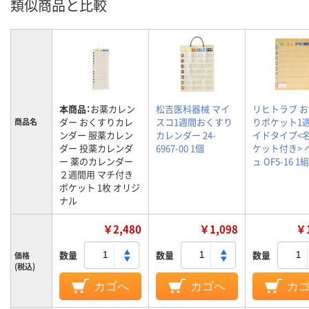
類似商品と比較
本商品：
お薬カレン
松吉医科器械 マイ
リヒトラブ 
ダー おくすりカレ
スコ1週間おくすり
りポケット1
商品名
ンダー 服薬カレン
カレンダー 24-
イドタイプ<
ダー 投薬カレンダ
6967-00 1個
ケット付き> 
ー 薬のカレンダー
ュ OF5-16 1組
２週間用 マチ付き
ポケット 1枚 オリジ
ナル
￥2,480
￥1,098
￥1
数量
数量
数量
価格
(税込)
カゴへ
カゴへ
カ