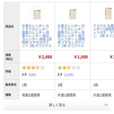
お薬カレンダー お
お薬カレンダー お
アスクル お
商品名
くすりカレンダー
くすりカレンダー
ンダー1週間用
服薬カレンダー 投
服薬カレンダー 投
ット付き マ
薬カレンダー 薬の
薬カレンダー 薬の
し 1枚 オリ
カレンダー 両面 2週
カレンダー １週間
間用 マチ付きポケ
用 マチなしポケッ
ット 1枚 オリジナル
ト 1枚 オリジナル
価格
￥2,480
￥1,080
￥1
(税込)
評価
3.8
2.9
（
5件
）
（
11件
）
1枚
1枚
1枚
販売単位
両面2週間用
片面1週間用
片面1週間用
種類
詳しく見る
マチ付き
マチなし
マチなし＆予
タイプ
ット付