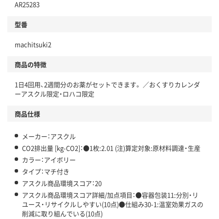
AR25283
分別・リサイクルしやすい設計
型番
独自の回収スキームがある
仕組
machitsuki2
アスクルで資源循環している
商品の特徴
温室効果ガスなどの削減
1日4回用、2週間分のお薬がセットできます。 ／おくすりカレンダ
この商品の環境配慮ポイントです。下記商品詳細「
ーアスクル限定・ロハコ限定
アスクル商品環境スコア詳細／加点項目
」で確認できます。
商品仕様
メーカー：アスクル
CO2排出量 [kg-CO2]：●1枚:2.01 (注)算定対象:原材料調達・生産
カラー：アイボリー
タイプ：マチ付き
アスクル商品環境スコア：20
アスクル商品環境スコア詳細/加点項目：●容器包装11:分別・リ
ユース・リサイクルしやすい(10点)●仕組み30-1:温室効果ガスの
削減に取り組んでいる(10点)