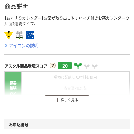
商品説明
【おくすりカレンダー】お薬が取り出しやすいマチ付きお薬カレンダーの
片面2週間タイプ。
アイコンの説明
20
アスクル商品環境スコア
環境に配慮した材料を使用
容器
包装
省資源・無包装
分別・リサイクルしやすい設計
詳しく見る
環境に配慮した材料を使用
商品
お申込番号
本体
省資源・省エネ・節水