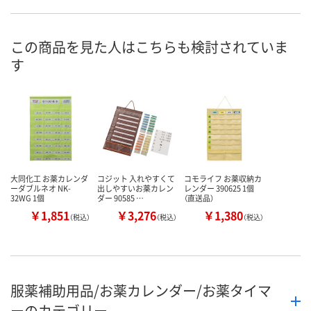
お申込番
1967184
X701032
RX36235
号
この商品を見た人はこちらも検討されていま
あり
あり
あり
在庫
す
8月6日（木）
8月6日（木）
8月7日（金）
お届け日
数量
数量
数量
カゴへ
カゴへ
カ
大同化工 お薬カレンダ
コジット 入れやすくて
コモライフ お薬収納カ
ーダブルネオ NK-
出しやすいお薬カレン
レンダー 390625 1個
32WG 1個
ダー 90585 …
（直送品）
￥1,851
￥3,276
￥1,380
（税込）
（税込）
（税込）
服薬補助用品/お薬カレンダー/お薬タイマ
ーのカテゴリー