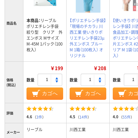
本商品：
リーブル
【ポリエチレン手袋】
【使いきりポ
商品名
ポリエチレン手袋
「現場のチカラ」 川
レン手袋】 川
絞り型 クリア 外
西工業 使いきりポ
食品加工・調理
エンボス Mサイズ
リエチレン手袋23μ
ポリエチレン
M-45M 1パック（100
外エンボス ブルー
片エンボス #2
枚入）
M 1箱（100枚入） オ
リア M 1袋（1
リジナル
入）
￥199
￥208
数量
数量
数量
価格
(税込)
カゴへ
カゴへ
カ
評価
4.6
4.5
4.0
（
3件
）
（
14件
）
（
55件
）
リーブル
川西工業
川西工業
メーカー