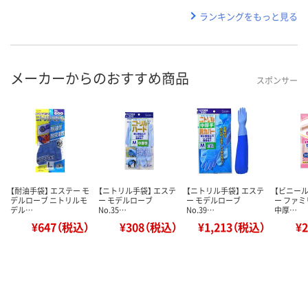
ランキングをもっと見る
メーカーからのおすすめ商品
スポンサー
【耐油手袋】 エステー モ
【ニトリル手袋】 エステ
【ニトリル手袋】 エステ
【ビニール
デルローブ ニトリルモ
ー モデルローブ
ー モデルローブ
ー ファミ
デル…
No.35…
No.39…
中厚…
¥647（税込）
¥308（税込）
¥1,213（税込）
¥