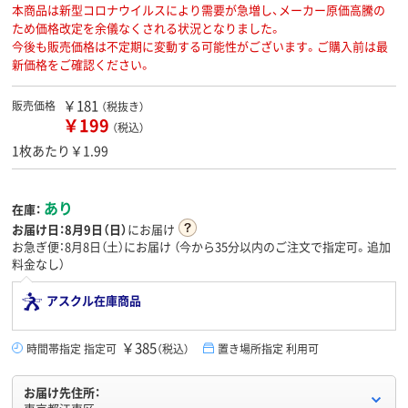
本商品は新型コロナウイルスにより需要が急増し、メーカー原価高騰の
ため価格改定を余儀なくされる状況となりました。
今後も販売価格は不定期に変動する可能性がございます。ご購入前は最
新価格をご確認ください。
￥181
販売価格
（税抜き）
￥199
（税込）
1枚あたり￥1.99
あり
在庫：
お届け日：
8月9日（日）
にお届け
お急ぎ便：8月8日（土）にお届け
（今から
35分
以内のご注文で指定可。追加
料金なし）
アスクル在庫商品
￥385
時間帯指定 指定可
（税込）
置き場所指定 利用可
お届け先住所：