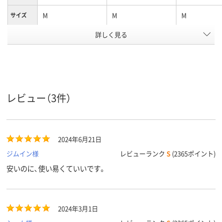
M
M
M
サイズ
詳しく見る
食品衛生法規格基準
食品衛生法規格基準
食品衛生法規
食品衛生
法
適合品
適合品
適合品
アスクル
商品環境
45
25
スコア
レビュー（3件）
2024年6月21日
ジムイン様
レビューランク
S
(2365ポイント)
安いのに、使い易くていいです。
2024年3月1日