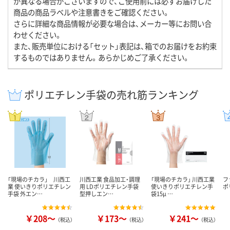
が異なる場合がございますので、ご使用前には必ずお届けした
商品の商品ラベルや注意書きをご確認ください。
さらに詳細な商品情報が必要な場合は、メーカー等にお問い合
わせください。
また、販売単位における「セット」表記は、箱でのお届けをお約束
するものではありません。あらかじめご了承ください。
ポリエチレン手袋の売れ筋ランキング
「現場のチカラ」 川西工
川西工業 食品加工・調理
「現場のチカラ」 川西工業
フ
業 使いきりポリエチレン
用 LDポリエチレン手袋
使いきりポリエチレン手
ポ
手袋 外エン…
型押しエン…
袋15μ …
￥208～
￥173～
￥241～
（税込）
（税込）
（税込）