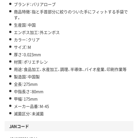
ブランド：バリアローブ
商品特徴：指と手首部分に絞りのついた手にフィットする手袋で
す。
生産国：中国
エンボス加工：外エンボス
カラー：クリア
サイズ：M
厚さ：0.023mm
材質：ポリエチレン
用途：食品加工、水産加工、調理、半導体、バイオ産業、印刷作業等
製造国：中国製
全長：275mm
中指長さ：80mm
甲幅：175mm
メーカー品番：M-45
滅菌区分：未滅菌
JANコード