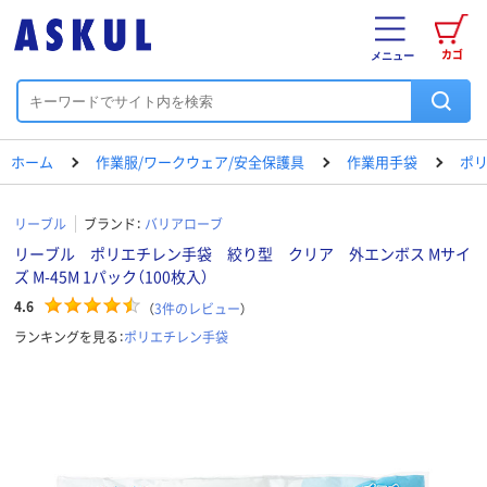
カゴ
メニュー
ホーム
作業服/ワークウェア/安全保護具
作業用手袋
ポ
リーブル
ブランド：
バリアローブ
リーブル ポリエチレン手袋 絞り型 クリア 外エンボス Mサイ
ズ M-45M 1パック（100枚入）
4.6
（
3
件のレビュー
）
ランキングを見る：
ポリエチレン手袋