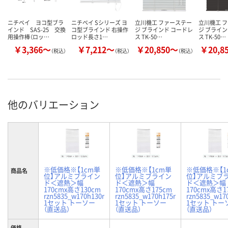
ニチベイ ヨコ型ブラ
ニチベイ Sシリーズ ヨ
立川機工 ファーステー
立川機工 
インド SAS-25 交換
コ型ブラインド 右操作
ジ ブラインド コードレ
ジ ブライン
用操作棒（ロッ…
ロッド長さ1…
ス TK-50…
ス TK-50…
￥3,366～
￥7,212～
￥20,850～
￥20,8
（税込）
（税込）
（税込）
他のバリエーション
※低価格※【1cm単
※低価格※【1cm単
※低価格※【1
商品名
位】アルミブライン
位】アルミブライン
位】アルミブ
ド＜遮熱＞幅
ド＜遮熱＞幅
ド＜遮熱＞幅
170cmx高さ130cm
170cmx高さ175cm
170cmx高さ1
rzn5835_w170h130r
rzn5835_w170h175r
rzn5835_w17
1セット トーソー
1セット トーソー
1セット トー
（直送品）
（直送品）
（直送品）
価格