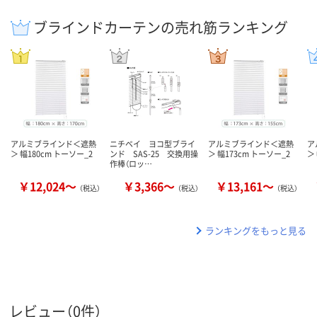
ブラインドカーテンの売れ筋ランキング
アルミブラインド＜遮熱
ニチベイ ヨコ型ブライ
アルミブラインド＜遮熱
ア
＞ 幅180cm トーソー_2
ンド SAS-25 交換用操
＞ 幅173cm トーソー_2
＞
作棒（ロッ…
￥12,024～
￥3,366～
￥13,161～
（税込）
（税込）
（税込）
ランキングをもっと見る
レビュー（0件）