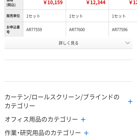
￥10,159
￥12,344
￥12
(税込)
1セット
1セット
1セット
販売単位
お申込番
AR77559
AR77600
AR77596
号
詳しく見る
直送品
直送品
直送品
在庫
8月28日（金）まで
8月28日（金）まで
8月28日（金）
お届け日
数量
数量
数量
カゴへ
カゴへ
カ
カーテン/ロールスクリーン/ブラインドの
カテゴリー
オフィス用品のカテゴリー
作業・研究用品のカテゴリー