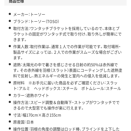
商品仕様
メーカー：トーソー
ブランド：トーソー（TOSO）
取付方法：ワンタッチブラケットを採用しているので、本体とブ
ラケットの固定がワンタッチ式で取り付け、取り外しが簡単にで
きます。
作業人数：取付作業は、通常１人での作業が可能です。取付場所・
製品サイズによっては、２人での作業がスムーズな場合がござい
ます。
遮熱：太陽光の中で暑さを感じさせる日射の約50％は赤外線で
す。その赤外線を羽根（スラット）表面にコーティングした遮熱塗
料で反射し、熱エネルギーの発生と室内への侵入を低減します。
原材料 ※お手元に届いた商品を必ずご確認ください：スラッ
ト：アルミ ヘッドボックス：スチール ボトムレール：スチール
カラー：遮熱ホワイト
操作方法：スピード調整＆自動降下・ストップがワンタッチでで
きるので大型窓でも操作が楽に行えます。
寸法：幅170cm×高さ155cm
原産国：日本
操作位置：羽根の角度の調整はロッド棒、ブラインドを上下した