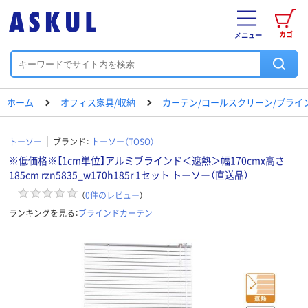
カゴ
メニュー
ホーム
オフィス家具/収納
カーテン/ロールスクリーン/ブライ
トーソー
ブランド：
トーソー（TOSO）
※低価格※【1cm単位】アルミブラインド＜遮熱＞幅170cmx高さ
185cm rzn5835_w170h185r 1セット トーソー（直送品）
（
0
件のレビュー
）
ランキングを見る：
ブラインドカーテン