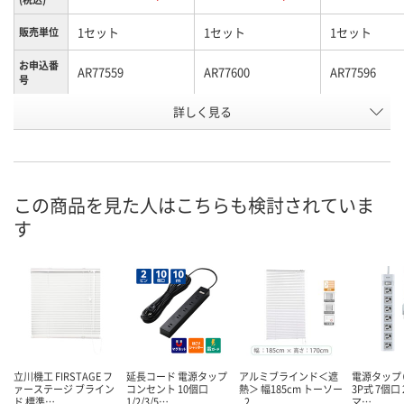
1セット
1セット
1セット
販売単位
お申込番
AR77559
AR77600
AR77596
号
詳しく見る
直送品
直送品
直送品
在庫
8月28日（金）まで
8月28日（金）まで
8月28日（金）
お届け日
数量
数量
数量
この商品を見た人はこちらも検討されていま
す
カゴへ
カゴへ
カ
立川機工 FIRSTAGE フ
延長コード 電源タップ
アルミブラインド＜遮
電源タップ（
ァーステージ ブライン
コンセント 10個口
熱＞ 幅185cm トーソー
3P式 7個口 
ド 標準…
1/2/3/5…
_2
マ…