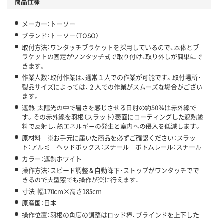
商品仕様
メーカー：トーソー
ブランド：トーソー（TOSO）
取付方法：ワンタッチブラケットを採用しているので、本体とブ
ラケットの固定がワンタッチ式で取り付け、取り外しが簡単にで
きます。
作業人数：取付作業は、通常１人での作業が可能です。取付場所・
製品サイズによっては、２人での作業がスムーズな場合がござい
ます。
遮熱：太陽光の中で暑さを感じさせる日射の約50％は赤外線で
す。その赤外線を羽根（スラット）表面にコーティングした遮熱塗
料で反射し、熱エネルギーの発生と室内への侵入を低減します。
原材料 ※お手元に届いた商品を必ずご確認ください：スラッ
ト：アルミ ヘッドボックス：スチール ボトムレール：スチール
カラー：遮熱ホワイト
操作方法：スピード調整＆自動降下・ストップがワンタッチでで
きるので大型窓でも操作が楽に行えます。
寸法：幅170cm×高さ185cm
原産国：日本
操作位置：羽根の角度の調整はロッド棒、ブラインドを上下した