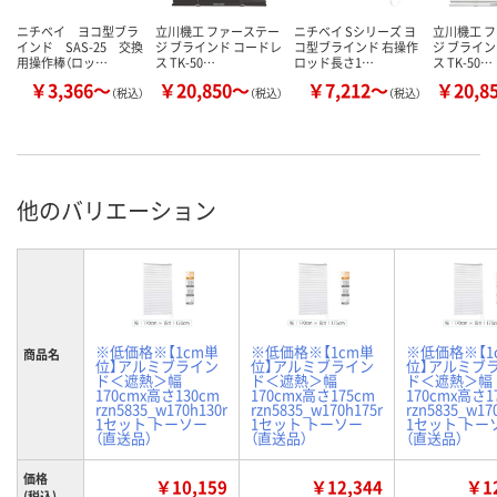
ニチベイ ヨコ型ブラ
立川機工 ファーステー
ニチベイ Sシリーズ ヨ
立川機工 
インド SAS-25 交換
ジ ブラインド コードレ
コ型ブラインド 右操作
ジ ブライン
用操作棒（ロッ…
ス TK-50…
ロッド長さ1…
ス TK-50…
￥3,366～
￥20,850～
￥7,212～
￥20,8
（税込）
（税込）
（税込）
他のバリエーション
※低価格※【1cm単
※低価格※【1cm単
※低価格※【1
商品名
位】アルミブライン
位】アルミブライン
位】アルミブ
ド＜遮熱＞幅
ド＜遮熱＞幅
ド＜遮熱＞幅
170cmx高さ130cm
170cmx高さ175cm
170cmx高さ1
rzn5835_w170h130r
rzn5835_w170h175r
rzn5835_w17
1セット トーソー
1セット トーソー
1セット トー
（直送品）
（直送品）
（直送品）
価格
￥10,159
￥12,344
￥12
(税込)