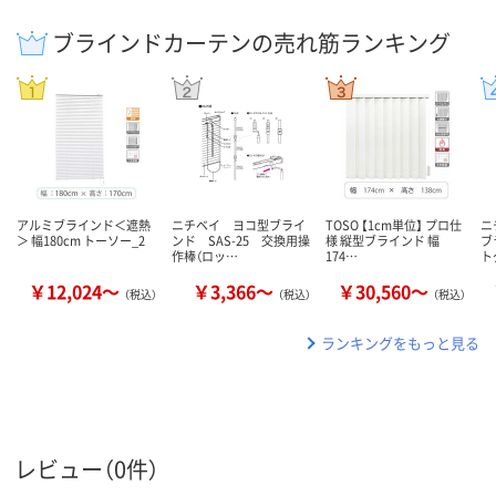
ブラインドカーテンの売れ筋ランキング
アルミブラインド＜遮熱
ニチベイ ヨコ型ブライ
TOSO 【1cm単位】 プロ仕
ニ
＞ 幅180cm トーソー_2
ンド SAS-25 交換用操
様 縦型ブラインド 幅
ブ
作棒（ロッ…
174…
ト
￥12,024～
￥3,366～
￥30,560～
（税込）
（税込）
（税込）
ランキングをもっと見る
レビュー（0件）