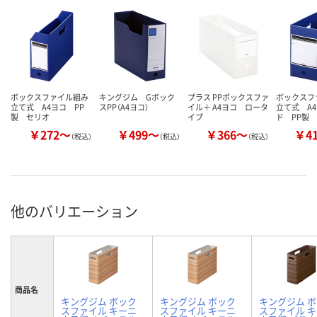
ボックスファイル組み
キングジム Gボック
プラス PPボックスファ
ボックスフ
立て式 A4ヨコ PP
スPP（A4ヨコ）
イル＋ A4ヨコ ロータ
立て式 A
製 セリオ
イプ
ド PP製
￥272～
￥499～
￥366～
￥4
（税込）
（税込）
（税込）
他のバリエーション
商品名
キングジム ボック
キングジム ボック
キングジム 
スファイル キーニ
スファイル キーニ
スファイル 