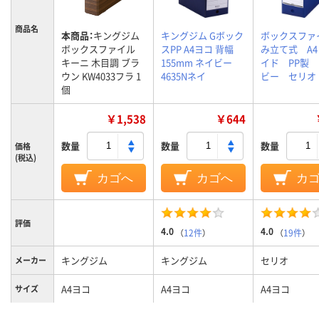
商品名
本商品：
キングジム
キングジム Gボック
ボックスファ
ボックスファイル
スPP A4ヨコ 背幅
み立て式 A
キーニ 木目調 ブラ
155mm ネイビー
イド PP製
ウン KW4033フラ 1
4635Nネイ
ビー セリオ
個
￥1,538
￥644
数量
数量
数量
価格
(税込)
カゴへ
カゴへ
カ
評価
4.0
4.0
（
12件
）
（
19件
）
キングジム
キングジム
セリオ
メーカー
A4ヨコ
A4ヨコ
A4ヨコ
サイズ
ブラウン系
ネイビー系
ブルー系、青
カラーグ