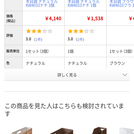
木目調 ナチュラル
木目調 ナチュラル
木目調 ブラ
KW4033ナチ 3個
KW4033ナチ 1個
KW4033フラ 
価格
￥4,140
￥1,538
￥4
(税込)
評価
3.0
3.0
（
1件
）
（
1件
）
1セット（3個）
1個
1セット（3個）
販売単位
ナチュラル
ナチュラル
ブラウン
色
お申込番
詳しく見る
AR85699
AR85693
AR85700
号
4点
あり
入荷待ち
在庫
ご注文後、お
この商品を見た人はこちらも検討されていま
8月8日（土）
8月8日（土）
ついてご連絡
お届け日
す
ます
数量
数量
数量