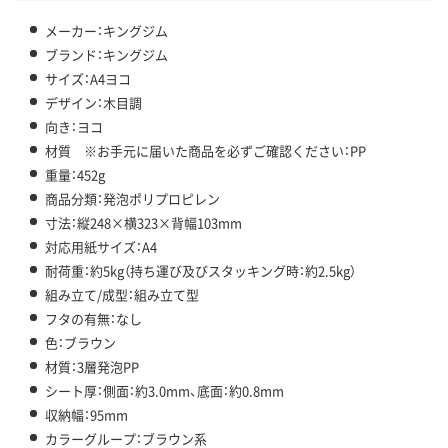
メーカー：キングジム
ブランド：キングジム
サイズ：A4ヨコ
デザイン：木目調
向き：ヨコ
材質 ※お手元に届いた商品を必ずご確認ください：PP
重量：452g
商品分類：発泡ポリプロピレン
寸法：縦248×横323×背幅103mm
対応用紙サイズ：A4
耐荷重：約5kg（持ち運び及びスタッキング時：約2.5kg）
組み立て/成型：組み立て型
フタの有無：なし
色：ブラウン
材質：3層発泡PP
シート厚：側面：約3.0mm、底面：約0.8mm
収納幅：95mm
カラーグループ：ブラウン系