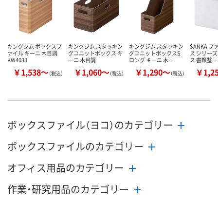
カゴへ
カゴへ
カ
キングジム ボックスフ
キングジム スタッキン
キングジム スタッキン
SANKA 
ァイル キーニ 木目調
グユニットボックス キ
グユニットボックスS
ス シリーズ
KW4033
ーニ 木目調
ロング キーニ 木…
ス 書類整…
￥1,538～
￥1,060～
￥1,290～
￥1,2
（税込）
（税込）
（税込）
ボックスファイル（ヨコ）のカテゴリー
ボックスファイルのカテゴリー
オフィス用品のカテゴリー
作業・研究用品のカテゴリー