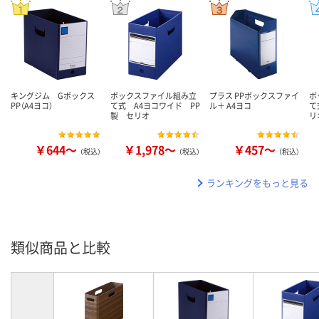
キングジム Gボックス
ボックスファイル組み立
プラス PPボックスファイ
ボ
PP（A4ヨコ）
て式 A4ヨコワイド PP
ル＋ A4ヨコ
て
製 セリオ
リ
￥644～
￥1,978～
￥457～
（税込）
（税込）
（税込）
ランキングをもっと見る
類似商品と比較