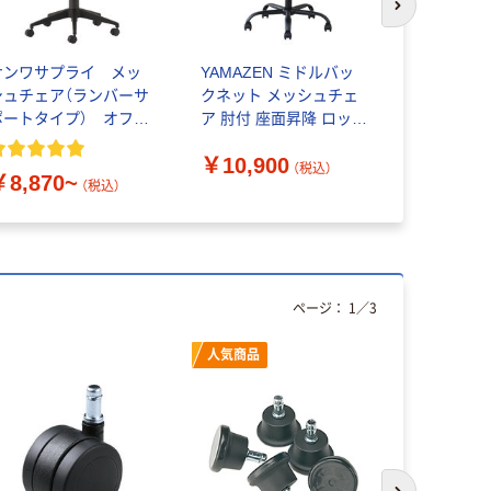
次のスライド
サンワサプライ メッ
YAMAZEN ミドルバッ
コクヨ エ
シュチェア（ランバーサ
クネット メッシュチェ
ア専用オプ
ポートタイプ） オフィ
ア 肘付 座面昇降 ロッキ
￥4,290
スチェア 肘付
ング機能 ランバーサポ
￥10,900
ート付 AMC-M45A(BK)
（税込）
￥8,870~
1脚
（税込）
ページ：
1
／
3
人気商品
わけあり特