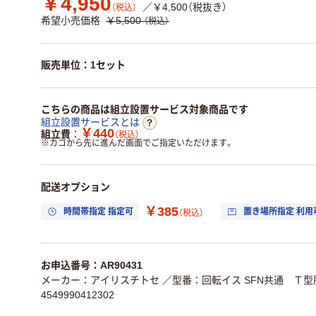
￥4,950
／￥4,500（税抜き）
（税込）
希望小売価格
￥5,500
（税込）
販売単位：1セット
こちらの商品は組立設置サービス対象商品です
組立設置サービスとは
￥440
組立費
（税込）
※
カゴから先に進んだ画面でご指定いただけます。
配送オプション
￥385
時間帯指定 指定可
置き場所指定 利用
（税込）
お申込番号：AR90431
メーカー：アイリスチトセ
／型番：回転イス SFN共通 Ｔ
4549990412302