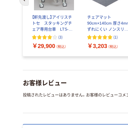
前のスライドへ
【軒先渡し】アイリスチ
チェアマット
トセ スタッキングチ
90cm×140cm 厚さ4m
ェア専用台車 LTS-
ずれにくい ノンスリ
40 1台（直送品）
プ加工 グレー FB-
(
3
)
(
1
)
CM01GY-AZ エレコム 
￥29,900
￥3,203
個
（税込）
（税込）
お客様レビュー
投稿されたレビューはありません。お客様のレビューコメ