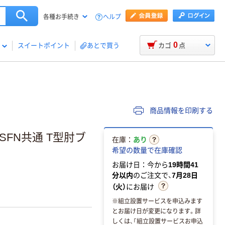
ヘルプ
各種お手続き
0
スイートポイント
あとで買う
カゴ
点
商品情報を印刷する
SFN共通 T型肘ブ
在庫：
あり
希望の数量で在庫確認
お届け日：今から
19時間41
分以内
のご注文で、
7月28日
（火）
にお届け
※組立設置サービスを申込みます
とお届け日が変更になります。詳
しくは、「組立設置サービスお申込