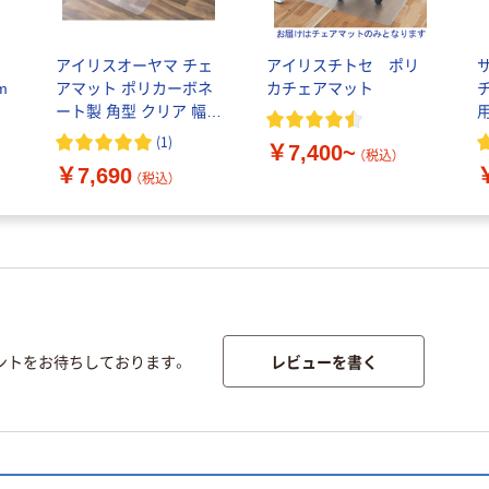
アイリスオーヤマ チェ
アイリスチトセ ポリ
m
アマット ポリカーボネ
カチェアマット
ッ
ート製 角型 クリア 幅
900×縦1200 厚み2mm
(
1
)
￥7,400~
1
無臭 床傷防止 床暖房 1
（税込）
￥7,690
枚
（税込）
レビューを書く
ントをお待ちしております。