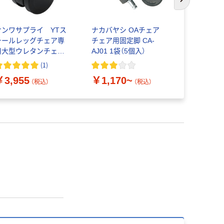
次のスライド
サンワサプライ YTス
ナカバヤシ OAチェア
オカムラ 
チールレッグチェア専
チェア用固定脚 CA-
ェア専用可
用大型ウレタンチェア
AJ01 1袋（5個入）
（わけあり品
キャスター （直送品）
(
1
)
￥5,040
￥3,955
￥1,170~
（税込）
（税込）