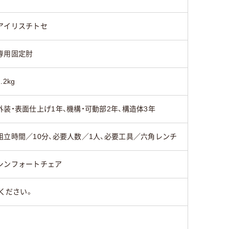
アイリスチトセ
専用固定肘
1.2kg
外装・表面仕上げ1年、機構・可動部2年、構造体3年
組立時間／10分、必要人数／1人、必要工具／六角レンチ
シンフォートチェア
ください。