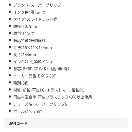
ブランド：スーパーグリップ
インク色：黒・赤・青
タイプ：スライドレバー式
軸径：10.7mm
軸色：ピンク
商品特徴：細軸設計
寸法：16×11×144mm
長さ：144mm
インキ：油性染料インキ
替芯：BKRF-6F-B・R・L（黒・赤・青）
メーカー品番：BKSG-30F
種別：3色
材質：前軸：再生PC・エラストマー、後軸PC
再生材混合率：再生プラスチック40％以上使用
シリーズ名：スーパーグリップG
ボール径：0.7mm
JANコード