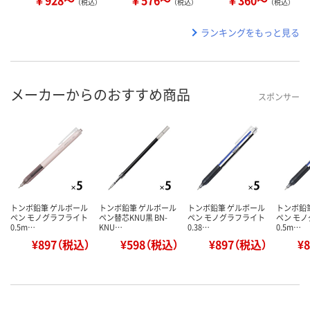
￥928～
￥576～
￥360～
（税込）
（税込）
（税込）
ランキングをもっと見る
メーカーからのおすすめ商品
スポンサー
トンボ鉛筆 ゲルボール
トンボ鉛筆 ゲルボール
トンボ鉛筆 ゲルボール
トンボ鉛
ペン モノグラフライト
ペン替芯KNU黒 BN-
ペン モノグラフライト
ペン モ
0.5m…
KNU…
0.38…
0.5m…
¥897（税込）
¥598（税込）
¥897（税込）
¥