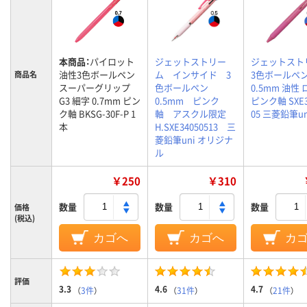
本商品：
パイロット
ジェットストリー
ジェットスト
油性3色ボールペン
ム インサイド 3
3色ボールペ
商品名
スーパーグリップ
色ボールペン
0.5mm 油性
G3 細字 0.7mm ピン
0.5mm ピンク
ピンク軸 SXE3
ク軸 BKSG-30F-P 1
軸 アスクル限定
05 三菱鉛筆u
本
H.SXE34050513 三
菱鉛筆uni オリジナ
ル
￥250
￥310
数量
数量
数量
価格
(税込)
カゴへ
カゴへ
カ
評価
3.3
4.6
4.7
（
3件
）
（
31件
）
（
21件
）