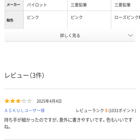
パイロット
三菱鉛筆
三菱鉛筆
メーカー
ピンク
ピンク
ローズピンク
軸色
詳しく見る
0.7mm
0.5mm
0.5mm
ボール径
3色
3色
3色
色数
油性インク
油性インク
油性インク
インク種
類
レビュー（3件）
10.7mm
12mm
12.2mm
軸径
黒・赤・青
黒・赤・青
黒・赤・青
インク色
2025年4月4日
アスクル
商品環境
85
ＡＳＫＵＬユーザー様
レビューランク
S
(1031ポイント)
スコア
持ち手が細かったのですが、意外に書きやすいです。色もいいです
ね。