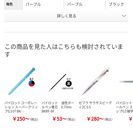
パープル
パープル
ブラック
軸色
お申込番
詳しく見る
AR90863
AR90872
ER02889
号
あり
9点
4点
在庫
8月8日（土）
8月8日（土）
8月8日（土）
お届け日
この商品を見た人はこちらも検討されていま
す
数量
数量
数量
カゴへ
カゴへ
カ
パイロットコーポレー
パイロット 油性ボー
ゼブラ サラサスピーデ
パイロット
ション スーパークリッ
ルペン替芯 0.7mm
ィ2C 0.5
ールペン 
プG3 07 BK…
BKRF-6F
ップG3 細字
￥250～
￥53～
￥280～
￥
（税込）
（税込）
（税込）