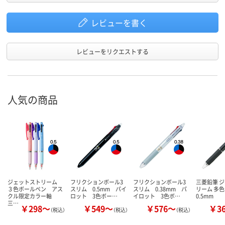
レビューを書く
レビューをリクエストする
人気の商品
ジェットストリーム
フリクションボール3
フリクションボール3
三菱鉛筆 
３色ボールペン アス
スリム 0.5mm パイ
スリム 0.38mm パ
リーム 多
クル限定カラー軸
ロット 3色ボー…
イロット 3色ボ…
0.5mm
三…
￥298～
￥549～
￥576～
￥3
（税込）
（税込）
（税込）