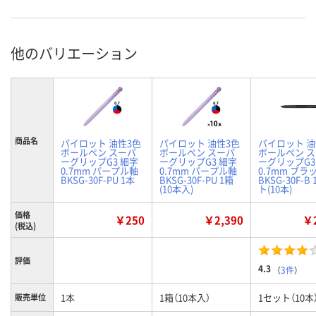
他のバリエーション
商品名
パイロット 油性3色
パイロット 油性3色
パイロット 油
ボールペン スーパ
ボールペン スーパ
ボールペン 
ーグリップG3 細字
ーグリップG3 細字
ーグリップG3
0.7mm パープル軸
0.7mm パープル軸
0.7mm ブラ
BKSG-30F-PU 1本
BKSG-30F-PU 1箱
BKSG-30F-B
(10本入)
ト(10本)
価格
￥250
￥2,390
￥2
(税込)
評価
4.3
（
3件
）
1本
1箱（10本入）
1セット（10本
販売単位