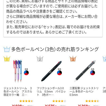
このため、実際にお届けする商品とサイト上の商品情報の表記
が異なる場合がございますので、ご使用前には必ずお届けした
商品の商品ラベルや注意書きをご確認ください。
さらに詳細な商品情報が必要な場合は、メーカー等にお問い合
わせください。
また、販売単位における「セット」表記は、箱でのお届けをお約束
するものではありません。あらかじめご了承ください。
多色ボールペン（3色）の売れ筋ランキング
ジェットストリーム ３
フリクションボール3ス
三菱鉛筆 ジェットストリ
ア
色ボールペン アスクル
リム 0.5mm パイロッ
ーム 多色ボールペン
3
限定カラー軸 三…
ト 3色ボー…
0.5mm