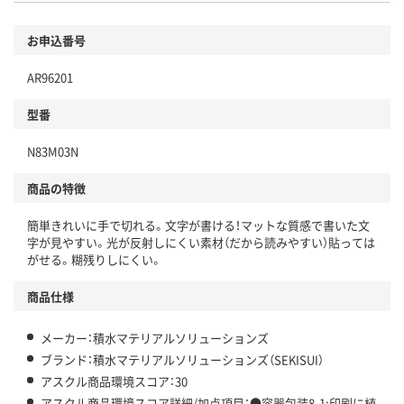
環境に配慮した材料を使用
商品
お申込番号
本体
省資源・省エネ・節水
AR96201
分別・リサイクルしやすい設計
型番
独自の回収スキームがある
N83M03N
仕組
アスクルで資源循環している
商品の特徴
温室効果ガスなどの削減
簡単きれいに手で切れる。文字が書ける！マットな質感で書いた文
この商品の環境配慮ポイントです。下記商品詳細「
字が見やすい。光が反射しにくい素材（だから読みやすい）貼っては
アスクル商品環境スコア詳細／加点項目
」で確認できます。
がせる。糊残りしにくい。
商品仕様
メーカー：積水マテリアルソリューションズ
ブランド：積水マテリアルソリューションズ（SEKISUI）
アスクル商品環境スコア：30
アスクル商品環境スコア詳細/加点項目：●容器包装8-1:印刷に植