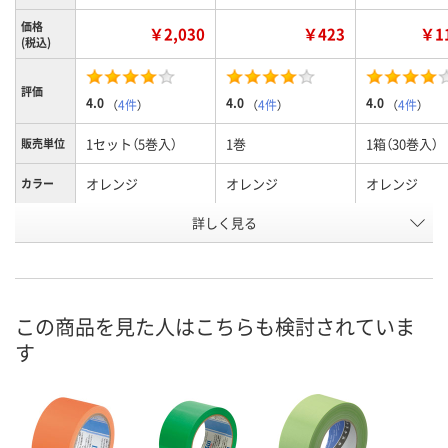
価格
￥2,030
￥423
￥11
(税込)
評価
4.0
4.0
4.0
（
4件
）
（
4件
）
（
4件
）
1セット（5巻入）
1巻
1箱（30巻入）
販売単位
オレンジ
オレンジ
オレンジ
カラー
お申込番
詳しく見る
AR96216
AR96202
AR96220
号
在庫
お届け日
この商品を見た人はこちらも検討されていま
す
現在ご注文いただけ
現在ご注文いただけ
現在ご注文い
ません
ません
ません