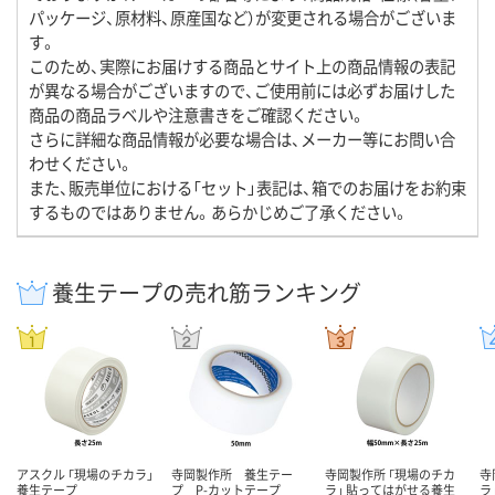
パッケージ、原材料、原産国など）が変更される場合がございま
す。
このため、実際にお届けする商品とサイト上の商品情報の表記
が異なる場合がございますので、ご使用前には必ずお届けした
商品の商品ラベルや注意書きをご確認ください。
さらに詳細な商品情報が必要な場合は、メーカー等にお問い合
わせください。
また、販売単位における「セット」表記は、箱でのお届けをお約束
するものではありません。あらかじめご了承ください。
養生テープの売れ筋ランキング
アスクル 「現場のチカラ」
寺岡製作所 養生テー
寺岡製作所 「現場のチカ
寺
養生テープ
プ P-カットテープ
ラ」 貼ってはがせる養生
ラ