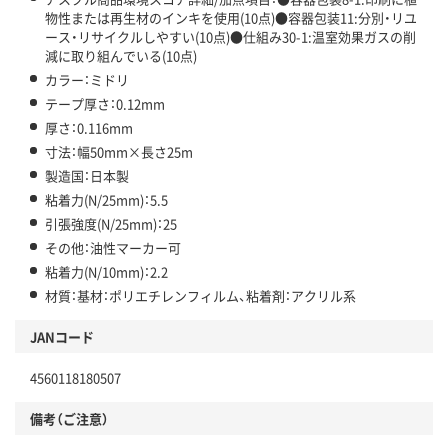
物性または再生材のインキを使用(10点)●容器包装11:分別・リユ
ース・リサイクルしやすい(10点)●仕組み30-1:温室効果ガスの削
減に取り組んでいる(10点)
カラー：ミドリ
テープ厚さ：0.12mm
厚さ：0.116mm
寸法：幅50mm×長さ25m
製造国：日本製
粘着力(N/25mm)：5.5
引張強度(N/25mm)：25
その他：油性マーカー可
粘着力(N/10mm)：2.2
材質：基材：ポリエチレンフィルム、粘着剤：アクリル系
JANコード
4560118180507
備考（ご注意）