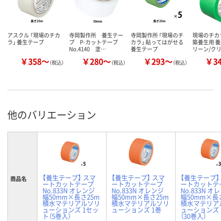
アスクル 「現場のチカ
寺岡製作所 養生テー
寺岡製作所 「現場のチ
現場のチカ
ラ」 養生テープ
プ P-カットテープ
カラ」 貼ってはがせる
築養生用 養
No.4140 塗…
養生テープ
リーン/ク
￥358～
￥280～
￥293～
￥3
（税込）
（税込）
（税込）
他のバリエーション
【養生テープ】 スマ
【養生テープ】 スマ
【養生テープ】
商品名
ートカットテープ
ートカットテープ
ートカットテ
No.833N オレンジ
No.833N オレンジ
No.833N オ
幅50mm×長さ25m
幅50mm×長さ25m
幅50mm×長
積水マテリアルソリ
積水マテリアルソリ
積水マテリア
ューションズ 1セッ
ューションズ 1巻
ューションズ 
ト（5巻入）
（30巻入）