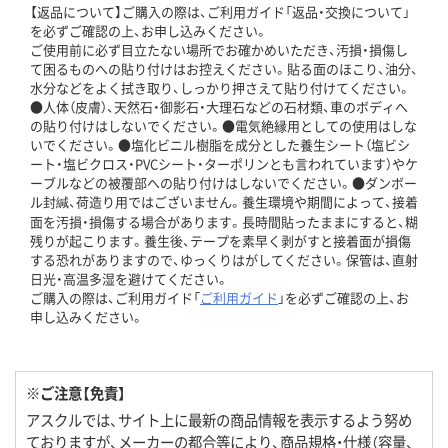
【返品について】ご購入の際は、ご利用ガイド「返品・交換について」
を必ずご確認の上、お申し込みください。
ご使用前に必ず目立たない場所でお確かめいただき、汚損・損傷し
て困るものへの貼り付けはお控えください。貼る面のほこり、油分、
水分などをよく拭き取り、しっかり押さえて貼り付けてください。
●人体（皮膚）、天然石・御影石・大理石などの石材類、車のボディへ
の貼り付けはしないでください。●電気絶縁用としての使用はしな
いでください。●塩化ビニル樹脂を成分とした養生シート（塩ビシ
ート・塩ビクロス・PVCシート・ターポリンとも言われています）やケ
ーブルなどの被覆部への貼り付けはしないでください。●ダンボー
ル封緘、荷造り用ではございません。養生環境や期間によって、接着
面を汚損・損傷する場合があります。長時間貼ったままにすると、糊
残りが起こります。養生後、テープを素早く剥がすと接着面が損傷
する恐れがありますので、ゆっくりはがしてください。保管は、直射
日光・高温多湿を避けてください。
ご購入の際は、ご利用ガイド「
ご利用ガイド
」を必ずご確認の上、お
申し込みください。
※ご注意【免責】
アスクルでは、サイト上に最新の商品情報を表示するよう努め
ておりますが、メーカーの都合等により、商品規格・仕様（容量、