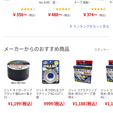
No.4140 塗…
テープ 弱粘…
テ
￥358～
￥488～
￥374～
（税込）
（税込）
（税込）
ランキングをもっと見る
メーカーからのおすすめ商品
スポンサー
ジット タイガーテープ
ジット 手で切れるコア
ジット コアラグリップ
ジット 
ブラック 幅5cm×長さ
ラグリップ KG-CUT 1
防水・防カビテープ 透
防水・防カ
15…
個
明 K…
KG…
¥1,199（税込）
¥999（税込）
¥1,188（税込）
¥1,