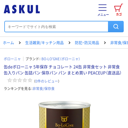
カゴ
メニュー
ホーム
生活雑貨/キッチン用品
防犯・防災用品
非常食/保
ボローニャ
ブランド：
BO-LO’GNE（ボローニャ）
缶deボローニャ 5年保存 チョコレート 24缶 非常食セット 非常食
缶入りパン 缶詰パン 保存パン パン まとめ買い PEACEUP（直送品）
（
0
件のレビュー
）
ランキングを見る：
非常食/保存食