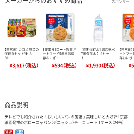
メーカーからのおすすめ商品
スポンサー
【非常食】 カゴメ 野菜の
【非常食】ロート製薬 ハ
【長期保存水】 嬬恋銘水
【非常食】
保存食セットYH-A
ートフード5年常温保
7年保存水 2L 1セッ
ートフー
30…
存おにぎ…
ト…
存おにぎ
¥3,617（税込）
¥594（税込）
¥1,930（税込）
¥
商品説明
テレビでも紹介された 「 おいしいパンの缶詰 」 美味しいと大好評！ 京都
祇園発祥のボローニャパン（デニッシュ）チョコレート 1ケース（24缶）