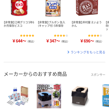
【非常食】江崎グリコ 5年6
【非常食】ブルボン 缶入
【非常食】井村屋 えいよう
【
か月保存ビスコ
（キャップ付） 5年保存
かん
存
ッ
￥644～
￥347～
￥696～
（税込）
（税込）
（税込）
ランキングをもっと見る
メーカーからのおすすめ商品
スポンサー