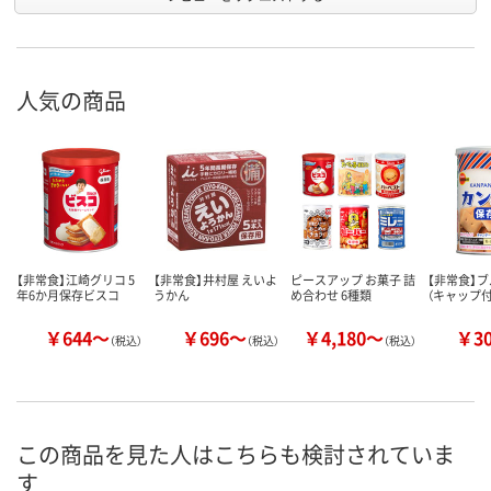
人気の商品
【非常食】江崎グリコ 5
【非常食】井村屋 えいよ
ピースアップ お菓子 詰
【非常食】ブ
年6か月保存ビスコ
うかん
め合わせ 6種類
（キャップ付
￥644～
￥696～
￥4,180～
￥3
（税込）
（税込）
（税込）
この商品を見た人はこちらも検討されていま
す