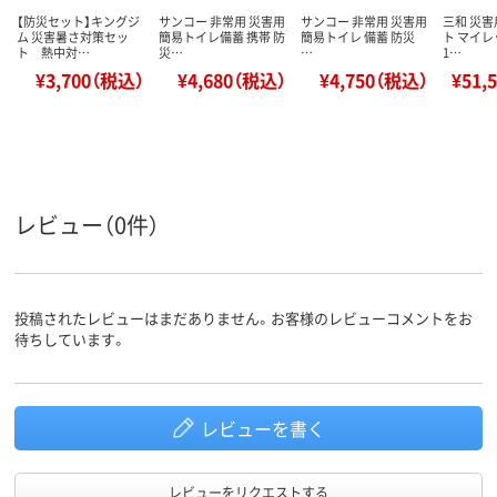
【防災セット】キングジ
サンコー 非常用 災害用
サンコー 非常用 災害用
三和 災
ム 災害暑さ対策セッ
簡易トイレ備蓄 携帯 防
簡易トイレ 備蓄 防災
ト マイレ
ト 熱中対…
災…
…
1…
¥3,700（税込）
¥4,680（税込）
¥4,750（税込）
¥51,
レビュー（0件）
投稿されたレビューはまだありません。お客様のレビューコメントをお
待ちしています。
レビューを書く
レビューをリクエストする