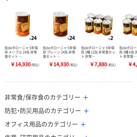
缶deボローニャ 5年保
缶deボローニャ 5年保
缶deボローニャ 5年保
缶deボロー
存 メープル 24缶 非常
存 プレーン 24缶 非常
存 3種 12缶 非常食セッ
存 3種 6缶
食セット …
食セット …
ト 非常…
ト 非常食…
￥14,930
￥14,930
￥7,880
￥4,
（税込）
（税込）
（税込）
非常食/保存食のカテゴリー
防犯・防災用品のカテゴリー
オフィス用品のカテゴリー