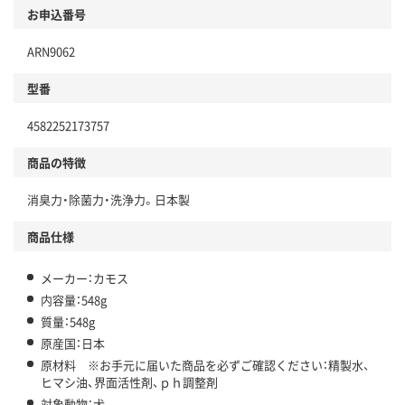
お申込番号
ARN9062
型番
4582252173757
商品の特徴
消臭力・除菌力・洗浄力。日本製
商品仕様
メーカー：カモス
内容量：548g
質量：548g
原産国：日本
原材料 ※お手元に届いた商品を必ずご確認ください：精製水、
ヒマシ油、界面活性剤、ｐｈ調整剤
対象動物：犬