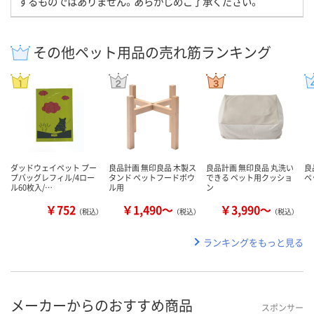
するものではありません。あらかじめご了承ください。
その他ペット用品の売れ筋ランキング
ダッドウェイペット プー
良品計画 無印良品 木製ス
良品計画 無印良品 丸洗い
良
プバッグレフィル/4ロー
タンド ペットフードボウ
できる ペット用クッショ
ペ
ル60枚入/…
ル用
ン
￥752
￥1,490～
￥3,990～
（税込）
（税込）
（税込）
ランキングをもっと見る
メーカーからのおすすめ商品
スポンサー