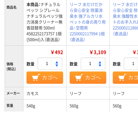
本商品：
ナチュラル
リーフ 水だけだか
リーフ 水だ
商品名
ペッツ シプレール
ら安心安全 除菌消
ら安心安全 
ナチュラルペッツ強
臭水 強アルカリ水
臭水 強酸性水
力消臭クリーナー無
ペットの身の周り用
トのお手入れ
香詰替用 500ml
品・空間用
22500021186
4582252173757 1個
2250002117994 1個
（直送品）
(500ml)入（直送品）
（直送品）
￥492
￥3,109
￥3
数量
数量
数量
価格
(税込)
カゴへ
カゴへ
カ
カモス
リーフ
リーフ
メーカー
548g
560g
560g
質量