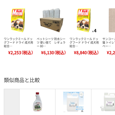
ワンラックミール ドッ
ペットシーツ 防水シー
ワンラックミール ドッ
サンコー
グフード ドライ 成犬用
ツ 使い捨て レギュラ
グフード ドライ 成犬用
猫 トイ
総合…
ー 80…
総合…
ベー…
¥2,253（税込）
¥6,130（税込）
¥8,840（税込）
¥2,
類似商品と比較