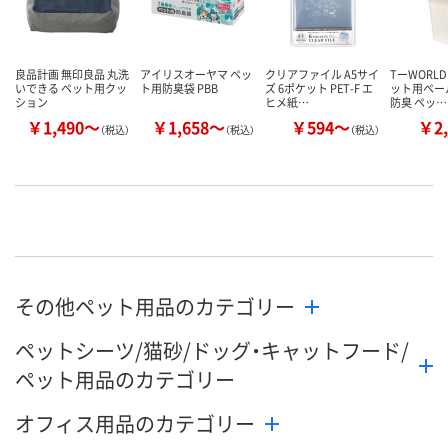
良品計画 無印良品 丸洗
アイリスオーヤマ ペッ
クリアファイル A5サイ
TーWORLD
いできる ペット用クッ
ト用防臭袋 PBB
ズ 6ポケット PET-F エ
ット用ペー
ション
ヒメ紙…
防臭 ペッ…
￥1,490～
￥1,658～
￥594～
￥2,
（税込）
（税込）
（税込）
その他ペット用品のカテゴリー
ペットシーツ/猫砂/ドッグ・キャットフード/
ペット用品のカテゴリー
オフィス用品のカテゴリー