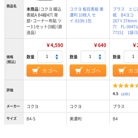
商品名
本商品：
コクヨ 綴込
コクヨ 板目表紙 美
プラス とじ
表紙A B4縦4穴 背
濃判 10枚入 セ
紙 B4ヨコ
部・コーナー布貼 ツ
イ-810N 1包
267×374mm
ー3 1セット(5組)（直
穴 FL-004
送品）
77151 1袋（
￥4,590
￥640
￥2
数量
数量
数量
価格
(税込)
カゴへ
カゴへ
カ
評価
4.5
（
4件
）
コクヨ
コクヨ
プラス
メーカー
B4-S
美濃判
B4
サイズ
4
4
穴数