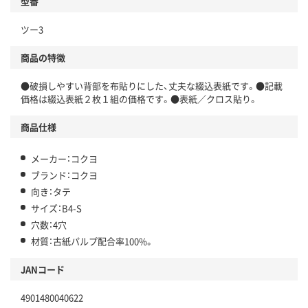
型番
ツー3
商品の特徴
●破損しやすい背部を布貼りにした、丈夫な綴込表紙です。●記載
価格は綴込表紙２枚１組の価格です。●表紙／クロス貼り。
商品仕様
メーカー：コクヨ
ブランド：コクヨ
向き：タテ
サイズ：B4-S
穴数：4穴
材質：古紙パルプ配合率100%。
JANコード
4901480040622