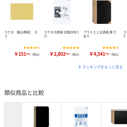
コクヨ 綴込表紙C ヨ
コクヨ 白表紙 全面白地 2
プラス とじ込表紙 黒 穴
コ
コ
穴
あり
テ
￥151～
￥2,802～
￥4,541～
（税込）
（税込）
（税込）
ランキングをもっと見る
類似商品と比較