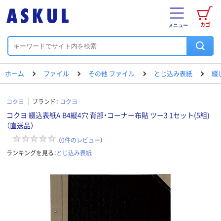
カゴ
メニュー
ホーム
ファイル
その他 ファイル
とじ込み表紙
綴
コクヨ
ブランド：
コクヨ
コクヨ 綴込表紙A B4縦4穴 背部・コーナー布貼 ツー3 1セット(5組)
（直送品）
（
0
件のレビュー
）
ランキングを見る：
とじ込み表紙