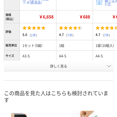
綴じ込
ツ-8（直送品）
5 位
価格
￥6,658
￥688
￥6
(税込)
評価
5.0
4.7
4.7
（
1件
）
（
7件
）
（
7件
）
1セット（5組）
1組
1袋（10組入）
販売単位
A3-S
A4-S
A4-S
サイズ
お申込番
詳しく見る
4238731
661976
665741
号
あり
あり
あり
在庫
8月20日（木）まで
8月10日（月）
8月10日（月）
お届け日
この商品を見た人はこちらも検討されていま
す
数量
数量
数量
カゴへ
カゴへ
カ