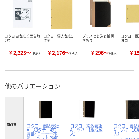
コクヨ 白表紙 全面白地
コクヨ 綴込表紙C
プラス とじ込表紙 黒
コクヨ 
2穴
タテ
穴あり
ヨコ
￥2,323～
￥2,176～
￥296～
￥1
（税込）
（税込）
（税込）
他のバリエーション
商品名
コクヨ 綴込表紙
コクヨ 綴込表紙
コクヨ 綴込
A A3タテ 4穴
A ツ-7 1組（2枚
A ツ-7 10
背部・コーナー布
入）
入）
貼 1セット（5組）