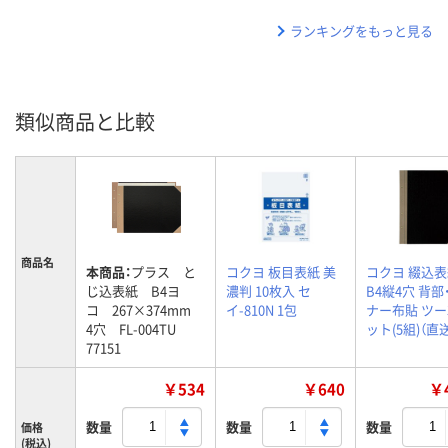
ランキングをもっと見る
類似商品と比較
商品名
本商品：
プラス と
コクヨ 板目表紙 美
コクヨ 綴込表
じ込表紙 B4ヨ
濃判 10枚入 セ
B4縦4穴 背部
コ 267×374mm
イ-810N 1包
ナー布貼 ツー3
4穴 FL-004TU
ット(5組)（直
77151
￥534
￥640
￥4
数量
数量
数量
価格
(税込)