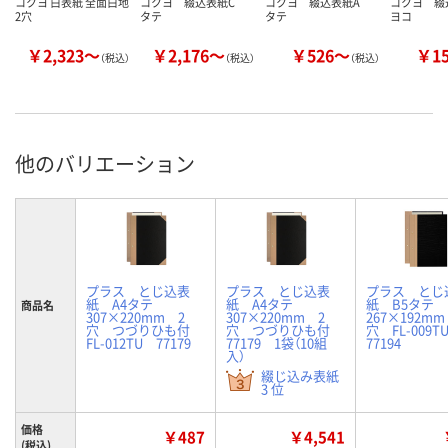
コクヨ 白表紙 全面白地
コクヨ 綴込表紙C
コクヨ 綴込表紙A
コクヨ 
2穴
タテ
タテ
ヨコ
￥2,323～
￥2,176～
￥526～
￥1
（税込）
（税込）
（税込）
他のバリエーション
プラス とじ込表
プラス とじ込表
プラス とじ
紙 A4タテ
紙 A4タテ
紙 B5タテ
商品名
307×220mm 2
307×220mm 2
267×192mm
穴 つづりひも付
穴 つづりひも付
穴 FL-009
FL-012TU 77179
77179 1袋（10組
77194
入）
綴じ込み表紙
3 位
価格
￥487
￥4,541
(税込)