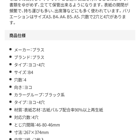
書類をゆがめず、立てて保管出来るようになります。表紙の開閉が
頻繁で、持ち運びも多い、出席簿などにも多く使われています。バリ
エーションはサイズA3、B4、A4、B5、A5、穴数で2穴と4穴がありま
す。
商品仕様
メーカー：プラス
ブランド：プラス
タイプ：ヨコ・4穴
サイズ：B4
穴数：4
向き：ヨコ
カラーグループ：ブラック系
タイプ：ヨコ・4穴
材質：表紙芯材：古紙パルプ配合率90%以上再生紙
対応穴数：4穴
とじ穴間隔：46-80-46mm
寸法：267×374mm
内容：1組／2枚入