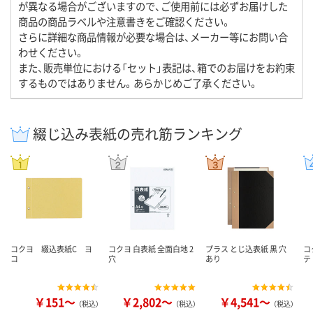
が異なる場合がございますので、ご使用前には必ずお届けした
商品の商品ラベルや注意書きをご確認ください。
さらに詳細な商品情報が必要な場合は、メーカー等にお問い合
わせください。
また、販売単位における「セット」表記は、箱でのお届けをお約束
するものではありません。あらかじめご了承ください。
綴じ込み表紙の売れ筋ランキング
コクヨ 綴込表紙C ヨ
コクヨ 白表紙 全面白地 2
プラス とじ込表紙 黒 穴
コ
コ
穴
あり
テ
￥151～
￥2,802～
￥4,541～
（税込）
（税込）
（税込）