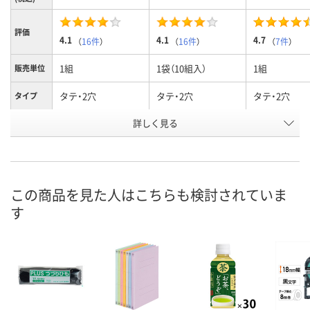
評価
4.1
4.1
4.7
（
16件
）
（
16件
）
（
7件
）
1組
1袋（10組入）
1組
販売単位
タテ・2穴
タテ・2穴
タテ・2穴
タイプ
詳しく見る
A4
A4
B5
サイズ
お申込番
479808
500204
015031
号
あり
あり
あり
在庫
この商品を見た人はこちらも検討されていま
す
8月7日（金）
8月7日（金）
8月7日（金）
お届け日
数量
数量
数量
カゴへ
カゴへ
カ