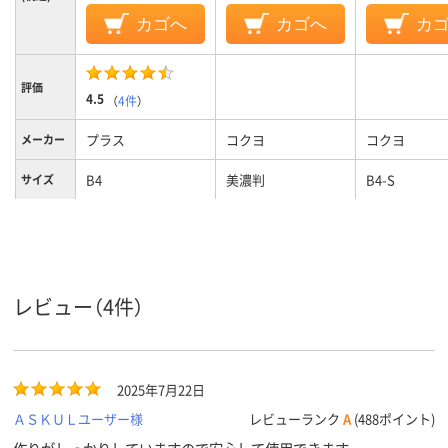
カゴへ
カゴへ
カ
評価
4.5
（
4件
）
プラス
コクヨ
コクヨ
メーカー
B4
美濃判
B4-S
サイズ
4
4
穴数
ヨコ
タテ
向き
レビュー（4件）
2025年7月22日
ＡＳＫＵＬユーザー様
レビューランク
A
(488ポイント)