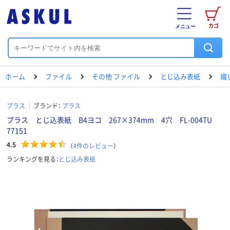
カゴ
メニュー
ホーム
ファイル
その他 ファイル
とじ込み表紙
綴
プラス
ブランド：
プラス
プラス とじ込表紙 B4ヨコ 267×374mm 4穴 FL-004TU
77151
4.5
（
4
件のレビュー
）
ランキングを見る：
とじ込み表紙