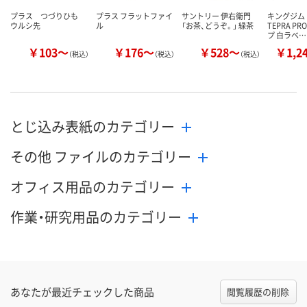
プラス つづりひも
プラス フラットファイ
サントリー 伊右衛門
キングジム
ウルシ先
ル
「お茶、どうぞ。」 緑茶
TEPRA P
プ 白ラベ…
￥103～
￥176～
￥528～
￥1,2
（税込）
（税込）
（税込）
とじ込み表紙のカテゴリー
その他 ファイルのカテゴリー
オフィス用品のカテゴリー
作業・研究用品のカテゴリー
あなたが最近チェックした商品
閲覧履歴の削除