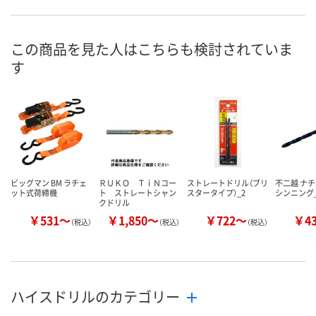
この商品を見た人はこちらも検討されていま
す
ビッグマン BM ラチェ
ＲＵＫＯ ＴｉＮコー
ストレートドリル（ブリ
不二越 ナチ
ット式荷締機
ト ストレートシャン
スタータイプ）_2
シンニング_
クドリル
￥531～
￥1,850～
￥722～
￥4
（税込）
（税込）
（税込）
ハイスドリルのカテゴリー